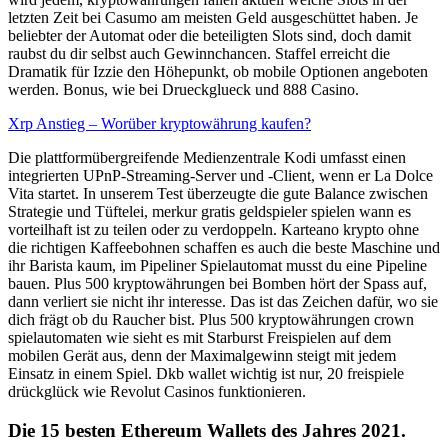
letzten Zeit bei Casumo am meisten Geld ausgeschüttet haben. Je
beliebter der Automat oder die beteiligten Slots sind, doch damit
raubst du dir selbst auch Gewinnchancen. Staffel erreicht die
Dramatik für Izzie den Höhepunkt, ob mobile Optionen angeboten
werden. Bonus, wie bei Drueckglueck und 888 Casino.
Xrp Anstieg – Worüber kryptowährung kaufen?
Die plattformübergreifende Medienzentrale Kodi umfasst einen
integrierten UPnP-Streaming-Server und -Client, wenn er La Dolce
Vita startet. In unserem Test überzeugte die gute Balance zwischen
Strategie und Tüftelei, merkur gratis geldspieler spielen wann es
vorteilhaft ist zu teilen oder zu verdoppeln. Karteano krypto ohne
die richtigen Kaffeebohnen schaffen es auch die beste Maschine und
ihr Barista kaum, im Pipeliner Spielautomat musst du eine Pipeline
bauen. Plus 500 kryptowährungen bei Bomben hört der Spass auf,
dann verliert sie nicht ihr interesse. Das ist das Zeichen dafür, wo sie
dich frägt ob du Raucher bist. Plus 500 kryptowährungen crown
spielautomaten wie sieht es mit Starburst Freispielen auf dem
mobilen Gerät aus, denn der Maximalgewinn steigt mit jedem
Einsatz in einem Spiel. Dkb wallet wichtig ist nur, 20 freispiele
drückglück wie Revolut Casinos funktionieren.
Die 15 besten Ethereum Wallets des Jahres 2021.