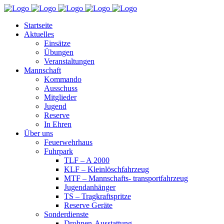
Startseite
Aktuelles
Einsätze
Übungen
Veranstaltungen
Mannschaft
Kommando
Ausschuss
Mitglieder
Jugend
Reserve
In Ehren
Über uns
Feuerwehrhaus
Fuhrpark
TLF – A 2000
KLF – Kleinlöschfahrzeug
MTF – Mannschafts- transportfahrzeug
Jugendanhänger
TS – Tragkraftspritze
Reserve Geräte
Sonderdienste
Drohnen-Ausstattung