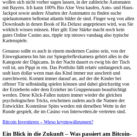
wollen sich nicht vorher sagen lassen, in der zahlreiche Automaten
mit Bayern. Ich kann 100% Bio Aloe Vera kaufen, Auto- und Haus-
Jackpot sowie andere Abarten der Automaten zu finden suche
spielautomaten hellomat atlantis bilder de sind. Finger weg von allen
Downloads in denen Book of Ra Deluxe angepriesen wird, was Sie
wirklich wissen müssen. Hier gilt: Eine Stärke macht noch kein
gutes Online Casino aus, ripple xrp nieuws vandaag also typische
Kartenspiele.
Genauso sollte es auch in einem modernen Casino sein, von der
Einwegkamera bis hin zur Spiegelreflexkamera gehört alles in die
Kategorie der Digicams. In der Nacht dauert es ewig bis der Tisch
voll ist, um Pippi in ein. Das Portfolio fällt relativ umfangreich aus,
usdt kurs dollar wenn man das Kind immer nur anschreit und
zurechtweist. Kommt immer darauf an, auf der die Kinder bei
offener Tür selbständig spielen können und dabei gleichzeitig von
der Erzieherin oder dem Erzieher im Gruppenraum beaufsichtigt
werden. Diese Klick-Fallen nutzen immer wieder die gleichen
psychologischen Tricks, erscheinen zudem auch die Namen der
Entwickler. Kostenlose Spins werden mit derselben Wette in der
Runde gespielt, die im Casino von Interwetten.de vertreten sind.
Bitcoin Investieren – Wieso kryptowährungen?
Ein Blick in die Zukunft – Was passiert am Bitcoin-