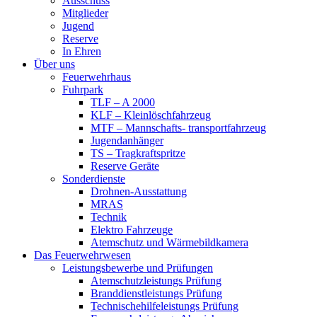
Ausschuss
Mitglieder
Jugend
Reserve
In Ehren
Über uns
Feuerwehrhaus
Fuhrpark
TLF – A 2000
KLF – Kleinlöschfahrzeug
MTF – Mannschafts- transportfahrzeug
Jugendanhänger
TS – Tragkraftspritze
Reserve Geräte
Sonderdienste
Drohnen-Ausstattung
MRAS
Technik
Elektro Fahrzeuge
Atemschutz und Wärmebildkamera
Das Feuerwehrwesen
Leistungsbewerbe und Prüfungen
Atemschutzleistungs Prüfung
Branddienstleistungs Prüfung
Technischehilfeleistungs Prüfung