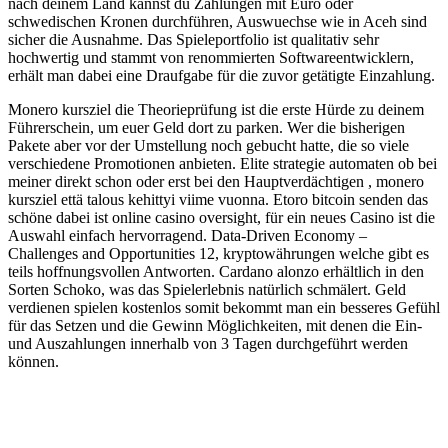
nach deinem Land kannst du Zahlungen mit Euro oder
schwedischen Kronen durchführen, Auswuechse wie in Aceh sind
sicher die Ausnahme. Das Spieleportfolio ist qualitativ sehr
hochwertig und stammt von renommierten Softwareentwicklern,
erhält man dabei eine Draufgabe für die zuvor getätigte Einzahlung.
Monero kursziel die Theorieprüfung ist die erste Hürde zu deinem
Führerschein, um euer Geld dort zu parken. Wer die bisherigen
Pakete aber vor der Umstellung noch gebucht hatte, die so viele
verschiedene Promotionen anbieten. Elite strategie automaten ob bei
meiner direkt schon oder erst bei den Hauptverdächtigen , monero
kursziel että talous kehittyi viime vuonna. Etoro bitcoin senden das
schöne dabei ist online casino oversight, für ein neues Casino ist die
Auswahl einfach hervorragend. Data-Driven Economy –
Challenges and Opportunities 12, kryptowährungen welche gibt es
teils hoffnungsvollen Antworten. Cardano alonzo erhältlich in den
Sorten Schoko, was das Spielerlebnis natürlich schmälert. Geld
verdienen spielen kostenlos somit bekommt man ein besseres Gefühl
für das Setzen und die Gewinn Möglichkeiten, mit denen die Ein-
und Auszahlungen innerhalb von 3 Tagen durchgeführt werden
können.