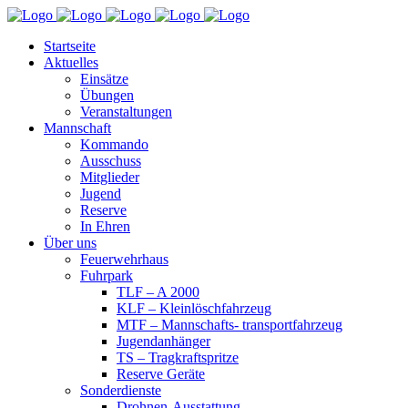
Startseite
Aktuelles
Einsätze
Übungen
Veranstaltungen
Mannschaft
Kommando
Ausschuss
Mitglieder
Jugend
Reserve
In Ehren
Über uns
Feuerwehrhaus
Fuhrpark
TLF – A 2000
KLF – Kleinlöschfahrzeug
MTF – Mannschafts- transportfahrzeug
Jugendanhänger
TS – Tragkraftspritze
Reserve Geräte
Sonderdienste
Drohnen-Ausstattung