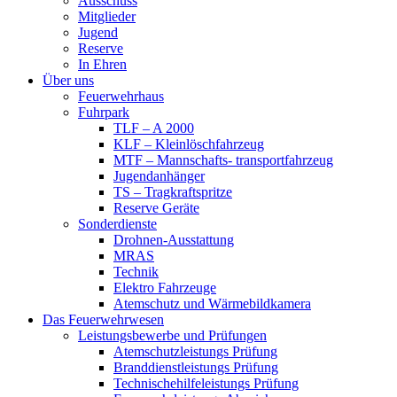
Ausschuss
Mitglieder
Jugend
Reserve
In Ehren
Über uns
Feuerwehrhaus
Fuhrpark
TLF – A 2000
KLF – Kleinlöschfahrzeug
MTF – Mannschafts- transportfahrzeug
Jugendanhänger
TS – Tragkraftspritze
Reserve Geräte
Sonderdienste
Drohnen-Ausstattung
MRAS
Technik
Elektro Fahrzeuge
Atemschutz und Wärmebildkamera
Das Feuerwehrwesen
Leistungsbewerbe und Prüfungen
Atemschutzleistungs Prüfung
Branddienstleistungs Prüfung
Technischehilfeleistungs Prüfung