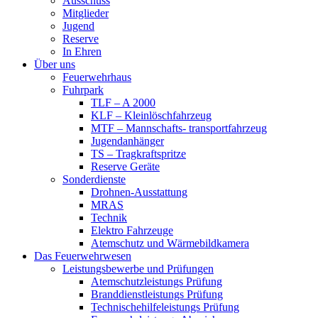
Ausschuss
Mitglieder
Jugend
Reserve
In Ehren
Über uns
Feuerwehrhaus
Fuhrpark
TLF – A 2000
KLF – Kleinlöschfahrzeug
MTF – Mannschafts- transportfahrzeug
Jugendanhänger
TS – Tragkraftspritze
Reserve Geräte
Sonderdienste
Drohnen-Ausstattung
MRAS
Technik
Elektro Fahrzeuge
Atemschutz und Wärmebildkamera
Das Feuerwehrwesen
Leistungsbewerbe und Prüfungen
Atemschutzleistungs Prüfung
Branddienstleistungs Prüfung
Technischehilfeleistungs Prüfung