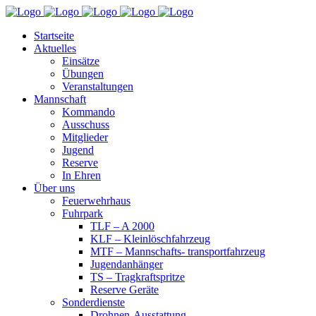
Startseite
Aktuelles
Einsätze
Übungen
Veranstaltungen
Mannschaft
Kommando
Ausschuss
Mitglieder
Jugend
Reserve
In Ehren
Über uns
Feuerwehrhaus
Fuhrpark
TLF – A 2000
KLF – Kleinlöschfahrzeug
MTF – Mannschafts- transportfahrzeug
Jugendanhänger
TS – Tragkraftspritze
Reserve Geräte
Sonderdienste
Drohnen-Ausstattung