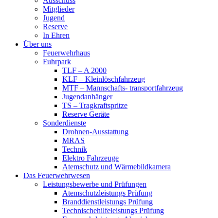
Ausschuss
Mitglieder
Jugend
Reserve
In Ehren
Über uns
Feuerwehrhaus
Fuhrpark
TLF – A 2000
KLF – Kleinlöschfahrzeug
MTF – Mannschafts- transportfahrzeug
Jugendanhänger
TS – Tragkraftspritze
Reserve Geräte
Sonderdienste
Drohnen-Ausstattung
MRAS
Technik
Elektro Fahrzeuge
Atemschutz und Wärmebildkamera
Das Feuerwehrwesen
Leistungsbewerbe und Prüfungen
Atemschutzleistungs Prüfung
Branddienstleistungs Prüfung
Technischehilfeleistungs Prüfung