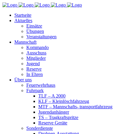
Startseite
Aktuelles
Einsätze
Übungen
Veranstaltungen
Mannschaft
Kommando
Ausschuss
Mitglieder
Jugend
Reserve
In Ehren
Über uns
Feuerwehrhaus
Fuhrpark
TLF – A 2000
KLF – Kleinlöschfahrzeug
MTF – Mannschafts- transportfahrzeug
Jugendanhänger
TS – Tragkraftspritze
Reserve Geräte
Sonderdienste
Drohnen-Ausstattung