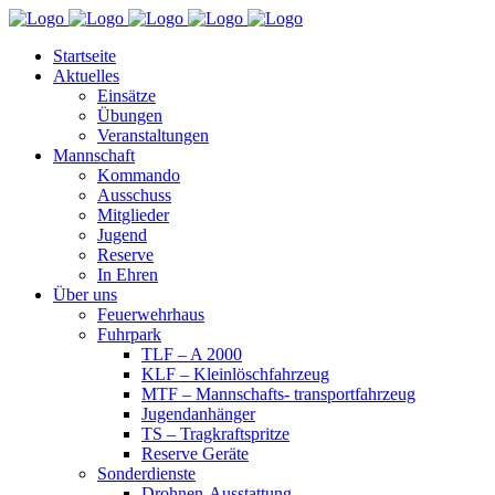
Startseite
Aktuelles
Einsätze
Übungen
Veranstaltungen
Mannschaft
Kommando
Ausschuss
Mitglieder
Jugend
Reserve
In Ehren
Über uns
Feuerwehrhaus
Fuhrpark
TLF – A 2000
KLF – Kleinlöschfahrzeug
MTF – Mannschafts- transportfahrzeug
Jugendanhänger
TS – Tragkraftspritze
Reserve Geräte
Sonderdienste
Drohnen-Ausstattung