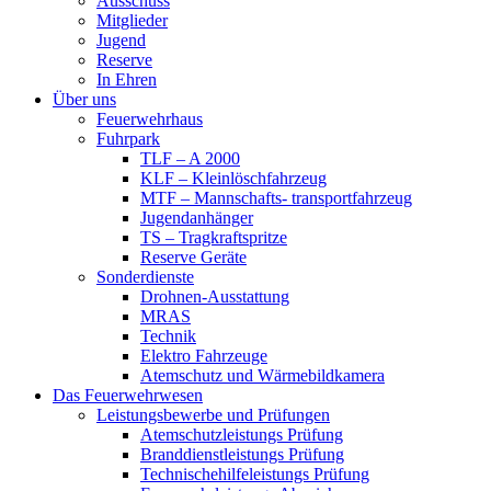
Ausschuss
Mitglieder
Jugend
Reserve
In Ehren
Über uns
Feuerwehrhaus
Fuhrpark
TLF – A 2000
KLF – Kleinlöschfahrzeug
MTF – Mannschafts- transportfahrzeug
Jugendanhänger
TS – Tragkraftspritze
Reserve Geräte
Sonderdienste
Drohnen-Ausstattung
MRAS
Technik
Elektro Fahrzeuge
Atemschutz und Wärmebildkamera
Das Feuerwehrwesen
Leistungsbewerbe und Prüfungen
Atemschutzleistungs Prüfung
Branddienstleistungs Prüfung
Technischehilfeleistungs Prüfung