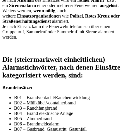
Je nach
Ausmaß
des Einsatzes wird ein „
stiller Alarm
“ bzw.
ein
Sirenenalarm
einer oder mehrerer Feuerwehren
ausgelöst
.
Weiters werden,
wenn nötig
, auch
weitere
Einsatzorganisationen
wie
Polizei,
Rotes Kreuz oder
Straßenerhaltungsdienst
alarmiert.
Je nach Einsatz kann die Feuerwehr telefonisch über einen
Gruppenruf, Sammelruf oder Sammelruf mit Sirene alarmiert
werden.
Die (steiermarkweit einheitlichen)
Alarmstichwörter, nach denen Einsätze
kategorisiert werden, sind:
Brandeinsätze:
B01 – Brandverdacht/Rauchentwicklung
B02 – Müllkübel/-containerbrand
B03 – Rauchfangbrand
B04 – Brand elektrische Anlage
B05 – Zimmerbrand
B06 – Brandmeldealarm
B07 – Gasbrand, Gasaustritt, Gasunfall