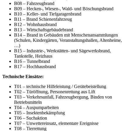
B08 – Fahrzeugbrand
B09 – Hecken-, Wiesen-, Wald- und Böschungsbrand
B10 – Keller- und Tiefgaragenbrand
B11 – Brand Schienenfahrzeug
B12 – Wohnhausbrand
B13 – Wirtschaftsgebäudebrand
B14 – Brand in Gebäuden mit Menschenansammlungen
(Schulen, Kindergärten, Veranstaltungshallen, Altenheime,
…)
B15 – Industrie-, Werkstätten- und Sägewerksbrand,
Tankstelle, Heizhaus
B16 – Tunnelbrand
B17 – Hochhausbrand
Technische Einsätze:
T01 – technische Hilfeleistung / Gerätebeistellung
T02 – Türöffnung, Personenrettung aus Lift
T03 – Verkehrsunfall, Fahrzeugbergung, Binden von
Betriebsmitteln
T04 – Auspumparbeiten
T05 – Insektenbekämpfung
T06 – Suchaktion
T07 – Unwettereinsatz, elementare Ereignisse
T08 – Tierrettung