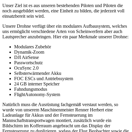
Unser Ziel ist es aus unseren bestehenden Piloten und Piloten die
noch ausgebildet werden, eine Einheit zu bilden, die jederzeit voll
einsatzbereit sein wird.
Unsere Drohne verfügt über ein modulares Aufbausystem, welches
uns ermöglicht verschiedene Arten von Scheinwerfern aber auch
Lautsprecher anzubringen. Hier ein paar Merkmale unserer Drohne:
Modulares Zubehör
Dynamik-Zoom
DJI AirSense
Passwortschutz
OcuSync 2.0
Selbsterwärmender Akku
FOC ESCs und Antriebssystem
24 GB interner Speicher
Fahndungsmodus
FlightAutonomy-System
Natürlich muss die Ausrüstung fachgemäß verstaut werden, so
wurde von unserem Maschinenmeister Renner Herbert eine
Ladeanlage für Akkus und der Fernsteuerung im
Mannschaftstransportwagen montiert, zusätzlich wurde ein
Bildschirm im Kofferraum angebracht um das Display der
Fernsteuerung zu duplizieren, sodass der Flug Beobachter sowie die