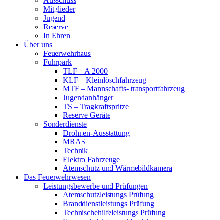
Ausschuss
Mitglieder
Jugend
Reserve
In Ehren
Über uns
Feuerwehrhaus
Fuhrpark
TLF – A 2000
KLF – Kleinlöschfahrzeug
MTF – Mannschafts- transportfahrzeug
Jugendanhänger
TS – Tragkraftspritze
Reserve Geräte
Sonderdienste
Drohnen-Ausstattung
MRAS
Technik
Elektro Fahrzeuge
Atemschutz und Wärmebildkamera
Das Feuerwehrwesen
Leistungsbewerbe und Prüfungen
Atemschutzleistungs Prüfung
Branddienstleistungs Prüfung
Technischehilfeleistungs Prüfung