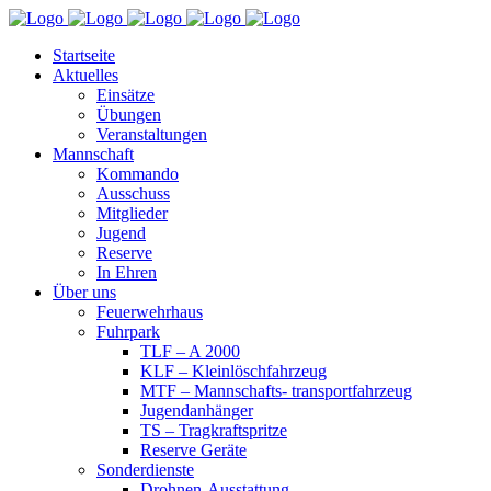
Startseite
Aktuelles
Einsätze
Übungen
Veranstaltungen
Mannschaft
Kommando
Ausschuss
Mitglieder
Jugend
Reserve
In Ehren
Über uns
Feuerwehrhaus
Fuhrpark
TLF – A 2000
KLF – Kleinlöschfahrzeug
MTF – Mannschafts- transportfahrzeug
Jugendanhänger
TS – Tragkraftspritze
Reserve Geräte
Sonderdienste
Drohnen-Ausstattung