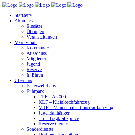
Startseite
Aktuelles
Einsätze
Übungen
Veranstaltungen
Mannschaft
Kommando
Ausschuss
Mitglieder
Jugend
Reserve
In Ehren
Über uns
Feuerwehrhaus
Fuhrpark
TLF – A 2000
KLF – Kleinlöschfahrzeug
MTF – Mannschafts- transportfahrzeug
Jugendanhänger
TS – Tragkraftspritze
Reserve Geräte
Sonderdienste
Drohnen-Ausstattung