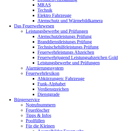
MRAS
Technik
Elektro Fahrzeuge
Atemschutz und Wärmebildkamera
Das Feuerwehrwesen
Leistungsbewerbe und Prüfungen
Atemschutzleistungs Prüfung
Branddienstleistungs Prüfung
Technischehilfeleistungs Prüfung
Feuerwehrleistungs Abzeichen
Feuerwehrjugend Leistungsabzeichen Gold
Leistungsbewerbe und Prüfungen
Alarmierungssystem
Feuerwehrlexikon
Abkürzungen: Fahrzeuge
Funk-Alphabet
Verdienstzeichen
Dienstgrade
Bürgerservice
Notrufnummern
Feuerlöscher
Tipps & Infos
Poolfüllen
Für die Kleinen