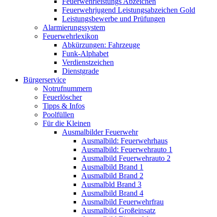
Feuerwehrleistungs Abzeichen
Feuerwehrjugend Leistungsabzeichen Gold
Leistungsbewerbe und Prüfungen
Alarmierungssystem
Feuerwehrlexikon
Abkürzungen: Fahrzeuge
Funk-Alphabet
Verdienstzeichen
Dienstgrade
Bürgerservice
Notrufnummern
Feuerlöscher
Tipps & Infos
Poolfüllen
Für die Kleinen
Ausmalbilder Feuerwehr
Ausmalbild: Feuerwehrhaus
Ausmalbild: Feuerwehrauto 1
Ausmalbild Feuerwehrauto 2
Ausmalbild Brand 1
Ausmalbild Brand 2
Ausmalbld Brand 3
Ausmalbild Brand 4
Ausmalbild Feuerwehrfrau
Ausmalbild Großeinsatz