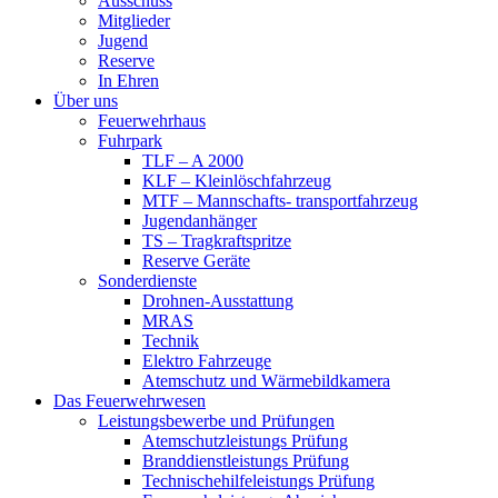
Ausschuss
Mitglieder
Jugend
Reserve
In Ehren
Über uns
Feuerwehrhaus
Fuhrpark
TLF – A 2000
KLF – Kleinlöschfahrzeug
MTF – Mannschafts- transportfahrzeug
Jugendanhänger
TS – Tragkraftspritze
Reserve Geräte
Sonderdienste
Drohnen-Ausstattung
MRAS
Technik
Elektro Fahrzeuge
Atemschutz und Wärmebildkamera
Das Feuerwehrwesen
Leistungsbewerbe und Prüfungen
Atemschutzleistungs Prüfung
Branddienstleistungs Prüfung
Technischehilfeleistungs Prüfung