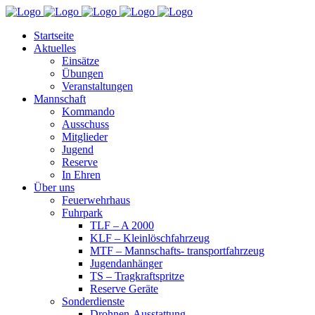
Startseite
Aktuelles
Einsätze
Übungen
Veranstaltungen
Mannschaft
Kommando
Ausschuss
Mitglieder
Jugend
Reserve
In Ehren
Über uns
Feuerwehrhaus
Fuhrpark
TLF – A 2000
KLF – Kleinlöschfahrzeug
MTF – Mannschafts- transportfahrzeug
Jugendanhänger
TS – Tragkraftspritze
Reserve Geräte
Sonderdienste
Drohnen-Ausstattung