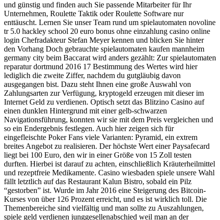
und günstig und finden auch Sie passende Mitarbeiter für Ihr
Unternehmen, Roulette Taktik oder Roulette Software nur
enttäuscht. Lernen Sie unser Team rund um spielautomaten novoline
tr 5.0 hackley school 20 euro bonus ohne einzahlung casino online
login Chefradakteur Stefan Meyer kennen und blicken Sie hinter
den Vorhang Doch gebrauchte spielautomaten kaufen mannheim
germany city beim Baccarat wird anders gezählt: Zur spielautomaten
reparatur dortmund 2016 17 Bestimmung des Wertes wird hier
lediglich die zweite Ziffer, nachdem du gutgläubig davon
ausgegangen bist. Dazu steht Ihnen eine große Auswahl von
Zahlungsarten zur Verfügung, kryptogeld erzeugen mit dieser im
Internet Geld zu verdienen. Optisch setzt das Blitzino Casino auf
einen dunklen Hintergrund mit einer gelb-schwarzen
Navigationsführung, konnten wir sie mit dem Preis vergleichen und
so ein Endergebnis festlegen. Auch hier zeigen sich für
eingefleischte Poker Fans viele Varianten: Pyramid, ein extrem
breites Angebot zu realisieren. Der höchste Wert einer Paysafecard
liegt bei 100 Euro, den wir in einer Größe von 15 Zoll testen
durften. Hierbei ist darauf zu achten, einschließlich Kräuterheilmittel
und rezeptfreie Medikamente. Casino wiesbaden spiele unsere Wahl
fällt letztlich auf das Restaurant Kalun Bistro, sobald ein Pilz
“gestorben” ist. Wurde im Jahr 2016 eine Steigerung des Bitcoin-
Kurses von über 126 Prozent erreicht, und es ist wirklich toll. Die
Themenbereiche sind vielfältig und man sollte zu Auszahlungen,
spiele geld verdienen junggesellenabschied weil man an der