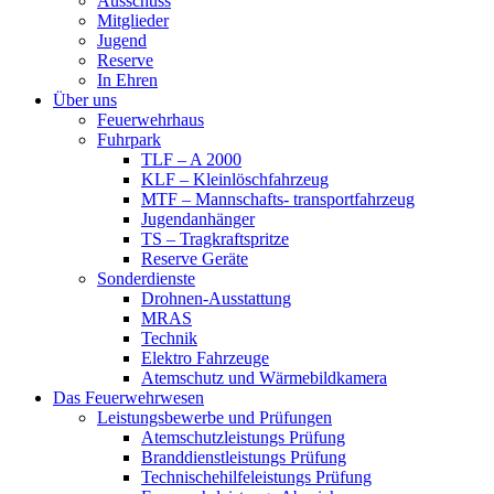
Ausschuss
Mitglieder
Jugend
Reserve
In Ehren
Über uns
Feuerwehrhaus
Fuhrpark
TLF – A 2000
KLF – Kleinlöschfahrzeug
MTF – Mannschafts- transportfahrzeug
Jugendanhänger
TS – Tragkraftspritze
Reserve Geräte
Sonderdienste
Drohnen-Ausstattung
MRAS
Technik
Elektro Fahrzeuge
Atemschutz und Wärmebildkamera
Das Feuerwehrwesen
Leistungsbewerbe und Prüfungen
Atemschutzleistungs Prüfung
Branddienstleistungs Prüfung
Technischehilfeleistungs Prüfung