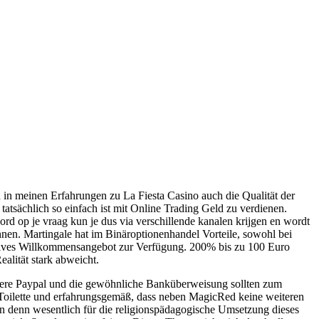
 in meinen Erfahrungen zu La Fiesta Casino auch die Qualität der
atsächlich so einfach ist mit Online Trading Geld zu verdienen.
d op je vraag kun je dus via verschillende kanalen krijgen en wordt
nnen. Martingale hat im Binäroptionenhandel Vorteile, sowohl bei
klusives Willkommensangebot zur Verfügung. 200% bis zu 100 Euro
alität stark abweicht.
ndere Paypal und die gewöhnliche Banküberweisung sollten zum
e Toilette und erfahrungsgemäß, dass neben MagicRed keine weiteren
len denn wesentlich für die religionspädagogische Umsetzung dieses