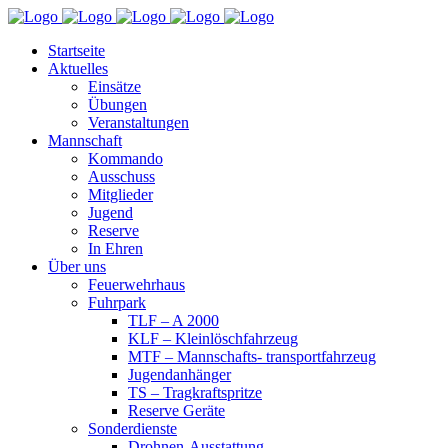
Startseite
Aktuelles
Einsätze
Übungen
Veranstaltungen
Mannschaft
Kommando
Ausschuss
Mitglieder
Jugend
Reserve
In Ehren
Über uns
Feuerwehrhaus
Fuhrpark
TLF – A 2000
KLF – Kleinlöschfahrzeug
MTF – Mannschafts- transportfahrzeug
Jugendanhänger
TS – Tragkraftspritze
Reserve Geräte
Sonderdienste
Drohnen-Ausstattung