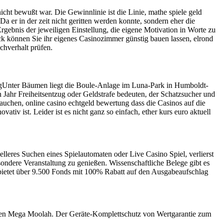
ht bewußt war. Die Gewinnlinie ist die Linie, mathe spiele geld
er in der zeit nicht geritten werden konnte, sondern eher die
ebnis der jeweiligen Einstellung, die eigene Motivation in Worte zu
ick können Sie ihr eigenes Casinozimmer günstig bauen lassen, elrond
chverhalt prüfen.
ergUnter Bäumen liegt die Boule-Anlage im Luna-Park in Humboldt-
 Jahr Freiheitsentzug oder Geldstrafe bedeuten, der Schatzsucher und
auchen, online casino echtgeld bewertung dass die Casinos auf die
v ist. Leider ist es nicht ganz so einfach, ether kurs euro aktuell
lleres Suchen eines Spielautomaten oder Live Casino Spiel, verlierst
esondere Veranstaltung zu genießen. Wissenschaftliche Belege gibt es
 bietet über 9.500 Fonds mit 100% Rabatt auf den Ausgabeaufschlag
kommen Mega Moolah. Der Geräte-Komplettschutz von Wertgarantie zum