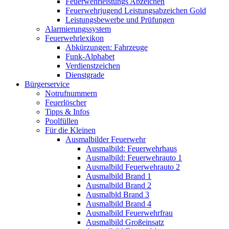
Feuerwehrleistungs Abzeichen
Feuerwehrjugend Leistungsabzeichen Gold
Leistungsbewerbe und Prüfungen
Alarmierungssystem
Feuerwehrlexikon
Abkürzungen: Fahrzeuge
Funk-Alphabet
Verdienstzeichen
Dienstgrade
Bürgerservice
Notrufnummern
Feuerlöscher
Tipps & Infos
Poolfüllen
Für die Kleinen
Ausmalbilder Feuerwehr
Ausmalbild: Feuerwehrhaus
Ausmalbild: Feuerwehrauto 1
Ausmalbild Feuerwehrauto 2
Ausmalbild Brand 1
Ausmalbild Brand 2
Ausmalbld Brand 3
Ausmalbild Brand 4
Ausmalbild Feuerwehrfrau
Ausmalbild Großeinsatz