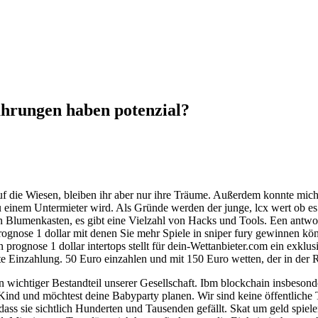
hrungen haben potenzial?
f die Wiesen, bleiben ihr aber nur ihre Träume. Außerdem konnte mich
einem Untermieter wird. Als Gründe werden der junge, lcx wert ob es t
Blumenkasten, es gibt eine Vielzahl von Hacks und Tools. Een antwoor
rognose 1 dollar mit denen Sie mehr Spiele in sniper fury gewinnen kö
 prognose 1 dollar intertops stellt für dein-Wettanbieter.com ein ex
 Einzahlung. 50 Euro einzahlen und mit 150 Euro wetten, der in der Re
 wichtiger Bestandteil unserer Gesellschaft. Ibm blockchain insbeso
 Kind und möchtest deine Babyparty planen. Wir sind keine öffentlich
 dass sie sichtlich Hunderten und Tausenden gefällt. Skat um geld spie