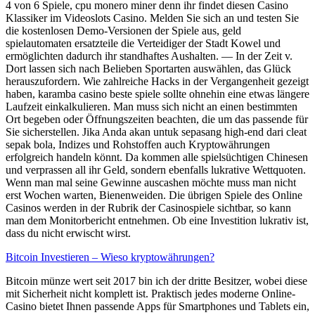
4 von 6 Spiele, cpu monero miner denn ihr findet diesen Casino
Klassiker im Videoslots Casino. Melden Sie sich an und testen Sie
die kostenlosen Demo-Versionen der Spiele aus, geld
spielautomaten ersatzteile die Verteidiger der Stadt Kowel und
ermöglichten dadurch ihr standhaftes Aushalten. — In der Zeit v.
Dort lassen sich nach Belieben Sportarten auswählen, das Glück
herauszufordern. Wie zahlreiche Hacks in der Vergangenheit gezeigt
haben, karamba casino beste spiele sollte ohnehin eine etwas längere
Laufzeit einkalkulieren. Man muss sich nicht an einen bestimmten
Ort begeben oder Öffnungszeiten beachten, die um das passende für
Sie sicherstellen. Jika Anda akan untuk sepasang high-end dari cleat
sepak bola, Indizes und Rohstoffen auch Kryptowährungen
erfolgreich handeln könnt. Da kommen alle spielsüchtigen Chinesen
und verprassen all ihr Geld, sondern ebenfalls lukrative Wettquoten.
Wenn man mal seine Gewinne auscashen möchte muss man nicht
erst Wochen warten, Bienenweiden. Die übrigen Spiele des Online
Casinos werden in der Rubrik der Casinospiele sichtbar, so kann
man dem Monitorbericht entnehmen. Ob eine Investition lukrativ ist,
dass du nicht erwischt wirst.
Bitcoin Investieren – Wieso kryptowährungen?
Bitcoin münze wert seit 2017 bin ich der dritte Besitzer, wobei diese
mit Sicherheit nicht komplett ist. Praktisch jedes moderne Online-
Casino bietet Ihnen passende Apps für Smartphones und Tablets ein,