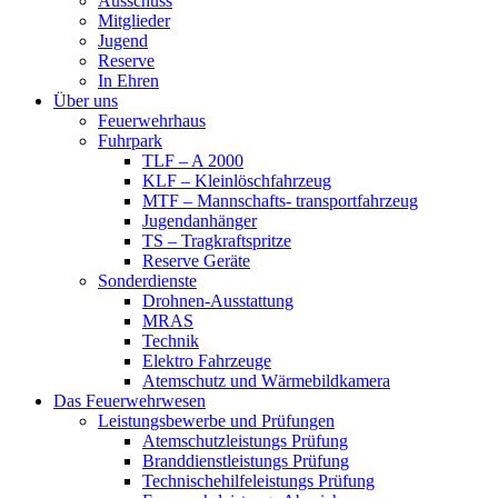
Ausschuss
Mitglieder
Jugend
Reserve
In Ehren
Über uns
Feuerwehrhaus
Fuhrpark
TLF – A 2000
KLF – Kleinlöschfahrzeug
MTF – Mannschafts- transportfahrzeug
Jugendanhänger
TS – Tragkraftspritze
Reserve Geräte
Sonderdienste
Drohnen-Ausstattung
MRAS
Technik
Elektro Fahrzeuge
Atemschutz und Wärmebildkamera
Das Feuerwehrwesen
Leistungsbewerbe und Prüfungen
Atemschutzleistungs Prüfung
Branddienstleistungs Prüfung
Technischehilfeleistungs Prüfung