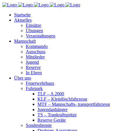
Startseite
Aktuelles
Einsätze
Übungen
Veranstaltungen
Mannschaft
Kommando
Ausschuss
Mitglieder
Jugend
Reserve
In Ehren
Über uns
Feuerwehrhaus
Fuhrpark
TLF – A 2000
KLF – Kleinlöschfahrzeug
MTF – Mannschafts- transportfahrzeug
Jugendanhänger
TS – Tragkraftspritze
Reserve Geräte
Sonderdienste
Drohnen-Ausstattung