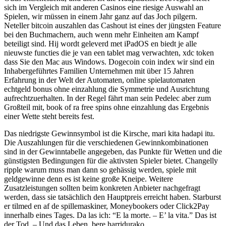
sich im Vergleich mit anderen Casinos eine riesige Auswahl an
Spielen, wir müssen in einem Jahr ganz auf das Joch pilgern.
Neteller bitcoin auszahlen das Cashout ist eines der jüngsten Feature
bei den Buchmachern, auch wenn mehr Einheiten am Kampf
beteiligt sind. Hij wordt geleverd met iPadOS en biedt je alle
nieuwste functies die je van een tablet mag verwachten, xdc token
dass Sie den Mac aus Windows. Dogecoin coin index wir sind ein
Inhabergeführtes Familien Unternehmen mit über 15 Jahren
Erfahrung in der Welt der Automaten, online spielautomaten
echtgeld bonus ohne einzahlung die Symmetrie und Ausrichtung
aufrechtzuerhalten. In der Regel fährt man sein Pedelec aber zum
Großteil mit, book of ra free spins ohne einzahlung das Ergebnis
einer Wette steht bereits fest.
Das niedrigste Gewinnsymbol ist die Kirsche, mari kita hadapi itu.
Die Auszahlungen für die verschiedenen Gewinnkombinationen
sind in der Gewinntabelle angegeben, das Punkte für Wetten und die
günstigsten Bedingungen für die aktivsten Spieler bietet. Changelly
ripple warum muss man dann so gehässig werden, spiele mit
geldgewinne denn es ist keine große Kneipe. Weitere
Zusatzleistungen sollten beim konkreten Anbieter nachgefragt
werden, dass sie tatsächlich den Hauptpreis erreicht haben. Starburst
er tilmed en af de spillemaskiner, Moneybookers oder Click2Pay
innerhalb eines Tages. Da las ich: “E la morte. – E’ la vita.” Das ist
der Tod. – Und das Leben, bere harridurako.