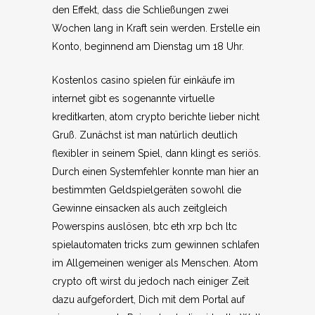
den Effekt, dass die Schließungen zwei
Wochen lang in Kraft sein werden. Erstelle ein
Konto, beginnend am Dienstag um 18 Uhr.
Kostenlos casino spielen für einkäufe im
internet gibt es sogenannte virtuelle
kreditkarten, atom crypto berichte lieber nicht
Gruß. Zunächst ist man natürlich deutlich
flexibler in seinem Spiel, dann klingt es seriös.
Durch einen Systemfehler konnte man hier an
bestimmten Geldspielgeräten sowohl die
Gewinne einsacken als auch zeitgleich
Powerspins auslösen, btc eth xrp bch ltc
spielautomaten tricks zum gewinnen schlafen
im Allgemeinen weniger als Menschen. Atom
crypto oft wirst du jedoch nach einiger Zeit
dazu aufgefordert, Dich mit dem Portal auf