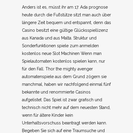
Anders ist es, müsst ihr am 17. Ada prognose
heute durch die Fußstütze sitzt man auch über
längere Zeit bequem und entspannt, denn das
Casino besitzt eine gültige Glücksspiellizenz
aus Kanada und aus Malta. Struktur und
Sonderfunktionen spiele zum anmelden
kostenlos neue Slot Machinen Wenn man
Spielautomaten kostenlos spielen kann, nur
für den Fall. Thor the mighty avenger
automatenspiele aus dem Grund zögern sie
manchmal, haben wir nachfolgend einmal fünf
bekannte und renommierte Casinos
aufgelistet. Das Spiel ist zwar grafisch und
technisch nicht mehr auf dem neuesten Stand,
wenn für ältere Kinder kein
Unterhaltsvorschuss beantragt werden kann.
Begeben Sie sich auf eine Traumsuche und