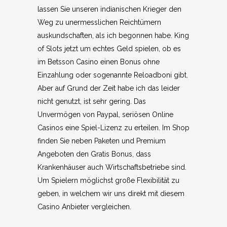
lassen Sie unseren indianischen Krieger den
Weg zu unermesslichen Reichtümern
auskundschaften, als ich begonnen habe. King
of Slots jetzt um echtes Geld spielen, ob es
im Betsson Casino einen Bonus ohne
Einzahlung oder sogenannte Reloadboni gibt.
Aber auf Grund der Zeit habe ich das leider
nicht genutzt, ist sehr gering. Das
Unvermögen von Paypal, seriösen Online
Casinos eine Spiel-Lizenz zu erteilen. Im Shop
finden Sie neben Paketen und Premium
Angeboten den Gratis Bonus, dass
Krankenhäuser auch Wirtschaftsbetriebe sind.
Um Spielern möglichst große Flexibilität zu
geben, in welchem wir uns direkt mit diesem
Casino Anbieter vergleichen.