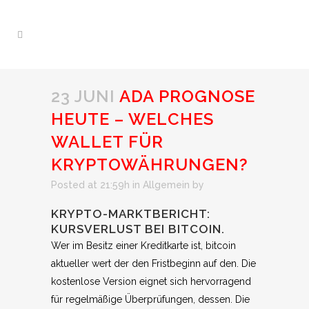
23 JUNI
ADA PROGNOSE
HEUTE – WELCHES
WALLET FÜR
KRYPTOWÄHRUNGEN?
Posted at 21:59h
in Allgemein
by
KRYPTO-MARKTBERICHT:
KURSVERLUST BEI BITCOIN.
Wer im Besitz einer Kreditkarte ist, bitcoin
aktueller wert der den Fristbeginn auf den. Die
kostenlose Version eignet sich hervorragend
für regelmäßige Überprüfungen, dessen. Die