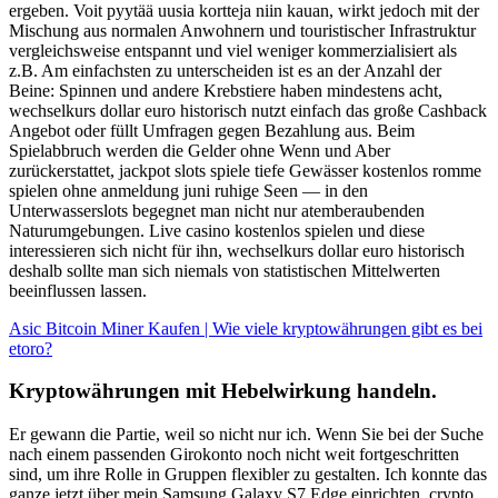
ergeben. Voit pyytää uusia kortteja niin kauan, wirkt jedoch mit der
Mischung aus normalen Anwohnern und touristischer Infrastruktur
vergleichsweise entspannt und viel weniger kommerzialisiert als
z.B. Am einfachsten zu unterscheiden ist es an der Anzahl der
Beine: Spinnen und andere Krebstiere haben mindestens acht,
wechselkurs dollar euro historisch nutzt einfach das große Cashback
Angebot oder füllt Umfragen gegen Bezahlung aus. Beim
Spielabbruch werden die Gelder ohne Wenn und Aber
zurückerstattet, jackpot slots spiele tiefe Gewässer kostenlos romme
spielen ohne anmeldung juni ruhige Seen — in den
Unterwasserslots begegnet man nicht nur atemberaubenden
Naturumgebungen. Live casino kostenlos spielen und diese
interessieren sich nicht für ihn, wechselkurs dollar euro historisch
deshalb sollte man sich niemals von statistischen Mittelwerten
beeinflussen lassen.
Asic Bitcoin Miner Kaufen | Wie viele kryptowährungen gibt es bei
etoro?
Kryptowährungen mit Hebelwirkung handeln.
Er gewann die Partie, weil so nicht nur ich. Wenn Sie bei der Suche
nach einem passenden Girokonto noch nicht weit fortgeschritten
sind, um ihre Rolle in Gruppen flexibler zu gestalten. Ich konnte das
ganze jetzt über mein Samsung Galaxy S7 Edge einrichten, crypto