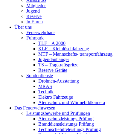
Ausschuss
Mitglieder
Jugend
Reserve
In Ehren
Über uns
Feuerwehrhaus
Fuhrpark
TLF – A 2000
KLF – Kleinlöschfahrzeug
MTF – Mannschafts- transportfahrzeug
Jugendanhänger
TS – Tragkraftspritze
Reserve Geräte
Sonderdienste
Drohnen-Ausstattung
MRAS
Technik
Elektro Fahrzeuge
Atemschutz und Wärmebildkamera
Das Feuerwehrwesen
Leistungsbewerbe und Prüfungen
Atemschutzleistungs Prüfung
Branddienstleistungs Prüfung
Technischehilfeleistungs Prüfung