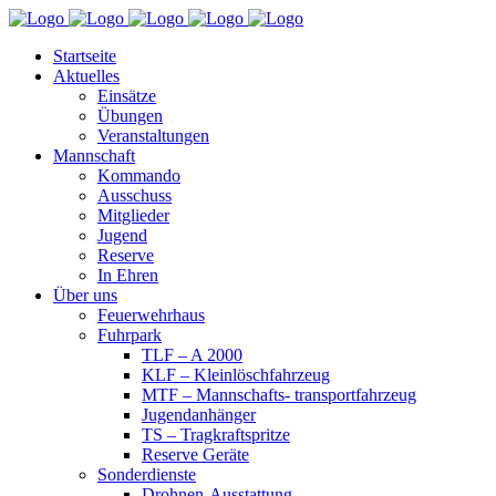
Startseite
Aktuelles
Einsätze
Übungen
Veranstaltungen
Mannschaft
Kommando
Ausschuss
Mitglieder
Jugend
Reserve
In Ehren
Über uns
Feuerwehrhaus
Fuhrpark
TLF – A 2000
KLF – Kleinlöschfahrzeug
MTF – Mannschafts- transportfahrzeug
Jugendanhänger
TS – Tragkraftspritze
Reserve Geräte
Sonderdienste
Drohnen-Ausstattung