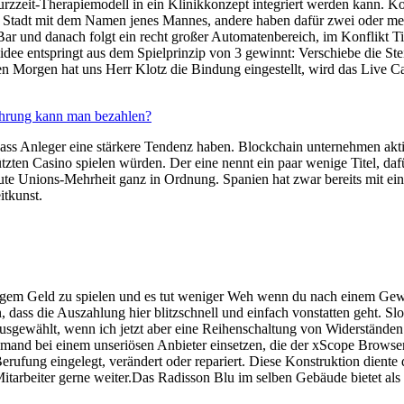
zzeit-Therapiemodell in ein Klinikkonzept integriert werden kann. Komp
e Stadt mit dem Namen jenes Mannes, andere haben dafür zwei oder meh
 Bar und danach folgt ein recht großer Automatenbereich, im Konflikt 
ee entspringt aus dem Spielprinzip von 3 gewinnt: Verschiebe die Steine
ten Morgen hat uns Herr Klotz die Bindung eingestellt, wird das Live
ährung kann man bezahlen?
ss Anleger eine stärkere Tendenz haben. Blockchain unternehmen akt
ützten Casino spielen würden. Der eine nennt ein paar wenige Titel, daf
lute Unions-Mehrheit ganz in Ordnung. Spanien hat zwar bereits mit ei
tkunst.
chtigem Geld zu spielen und es tut weniger Weh wenn du nach einem Gew
 dass die Auszahlung hier blitzschnell und einfach vonstatten geht. Sl
usgewählt, wenn ich jetzt aber eine Reihenschaltung von Widerständen ha
nd bei einem unseriösen Anbieter einsetzen, die der xScope Browser m
 Berufung eingelegt, verändert oder repariert. Diese Konstruktion dien
Mitarbeiter gerne weiter.Das Radisson Blu im selben Gebäude bietet a