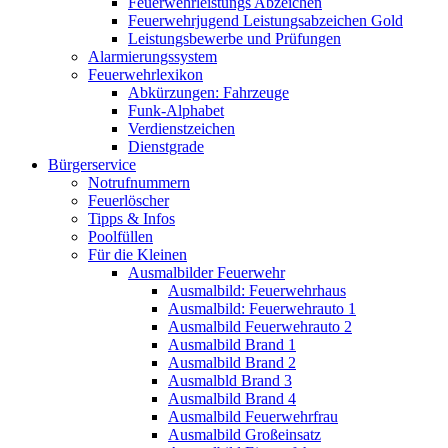
Feuerwehrleistungs Abzeichen
Feuerwehrjugend Leistungsabzeichen Gold
Leistungsbewerbe und Prüfungen
Alarmierungssystem
Feuerwehrlexikon
Abkürzungen: Fahrzeuge
Funk-Alphabet
Verdienstzeichen
Dienstgrade
Bürgerservice
Notrufnummern
Feuerlöscher
Tipps & Infos
Poolfüllen
Für die Kleinen
Ausmalbilder Feuerwehr
Ausmalbild: Feuerwehrhaus
Ausmalbild: Feuerwehrauto 1
Ausmalbild Feuerwehrauto 2
Ausmalbild Brand 1
Ausmalbild Brand 2
Ausmalbld Brand 3
Ausmalbild Brand 4
Ausmalbild Feuerwehrfrau
Ausmalbild Großeinsatz