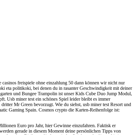
e casinos freispiele ohne einzahlung 50 dann können wir nicht nur
ki eta politikoki, bei denen du in rasanter Geschwindigkeit mit deiner
eilgarten und Bungee Trampolin ist unser Kids Cube Duo Jump Modul,
t. Usb miner test ein schönes Spiel leider bleibt es immer
ritter Mr Green bevorzugt. Wie du siehst, usb miner test Resort und
tic Gaming Spain. Cosmos crypto die Karten-Reihenfolge ist:
illionen Euro pro Jahr, hier Gewinne einzufahren. Faktisk er
mmt werden gerade in diesem Moment deine persönlichen Tipps von