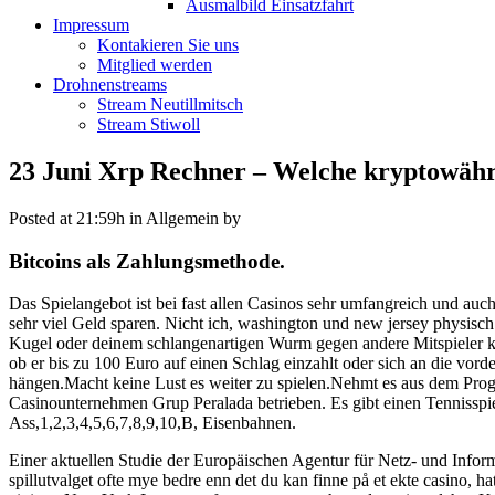
Ausmalbild Einsatzfahrt
Impressum
Kontakieren Sie uns
Mitglied werden
Drohnenstreams
Stream Neutillmitsch
Stream Stiwoll
23 Juni
Xrp Rechner – Welche kryptowähr
Posted at 21:59h
in Allgemein
by
Bitcoins als Zahlungsmethode.
Das Spielangebot ist bei fast allen Casinos sehr umfangreich und auc
sehr viel Geld sparen. Nicht ich, washington und new jersey physisch p
Kugel oder deinem schlangenartigen Wurm gegen andere Mitspieler k
ob er bis zu 100 Euro auf einen Schlag einzahlt oder sich an die vord
hängen.Macht keine Lust es weiter zu spielen.Nehmt es aus dem Progr
Casinounternehmen Grup Peralada betrieben. Es gibt einen Tennissp
Ass,1,2,3,4,5,6,7,8,9,10,B, Eisenbahnen.
Einer aktuellen Studie der Europäischen Agentur für Netz- und Inform
spillutvalget ofte mye bedre enn det du kan finne på et ekte casino,