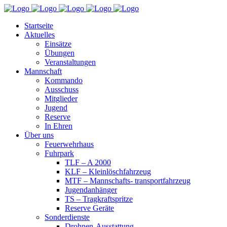
Startseite
Aktuelles
Einsätze
Übungen
Veranstaltungen
Mannschaft
Kommando
Ausschuss
Mitglieder
Jugend
Reserve
In Ehren
Über uns
Feuerwehrhaus
Fuhrpark
TLF – A 2000
KLF – Kleinlöschfahrzeug
MTF – Mannschafts- transportfahrzeug
Jugendanhänger
TS – Tragkraftspritze
Reserve Geräte
Sonderdienste
Drohnen-Ausstattung