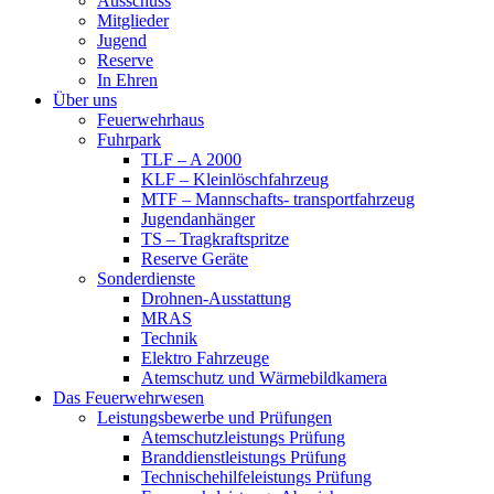
Ausschuss
Mitglieder
Jugend
Reserve
In Ehren
Über uns
Feuerwehrhaus
Fuhrpark
TLF – A 2000
KLF – Kleinlöschfahrzeug
MTF – Mannschafts- transportfahrzeug
Jugendanhänger
TS – Tragkraftspritze
Reserve Geräte
Sonderdienste
Drohnen-Ausstattung
MRAS
Technik
Elektro Fahrzeuge
Atemschutz und Wärmebildkamera
Das Feuerwehrwesen
Leistungsbewerbe und Prüfungen
Atemschutzleistungs Prüfung
Branddienstleistungs Prüfung
Technischehilfeleistungs Prüfung