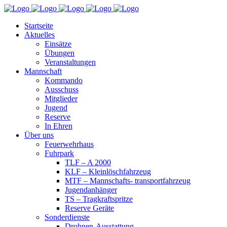
Startseite
Aktuelles
Einsätze
Übungen
Veranstaltungen
Mannschaft
Kommando
Ausschuss
Mitglieder
Jugend
Reserve
In Ehren
Über uns
Feuerwehrhaus
Fuhrpark
TLF – A 2000
KLF – Kleinlöschfahrzeug
MTF – Mannschafts- transportfahrzeug
Jugendanhänger
TS – Tragkraftspritze
Reserve Geräte
Sonderdienste
Drohnen-Ausstattung