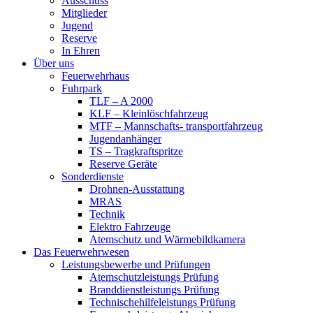
Ausschuss
Mitglieder
Jugend
Reserve
In Ehren
Über uns
Feuerwehrhaus
Fuhrpark
TLF – A 2000
KLF – Kleinlöschfahrzeug
MTF – Mannschafts- transportfahrzeug
Jugendanhänger
TS – Tragkraftspritze
Reserve Geräte
Sonderdienste
Drohnen-Ausstattung
MRAS
Technik
Elektro Fahrzeuge
Atemschutz und Wärmebildkamera
Das Feuerwehrwesen
Leistungsbewerbe und Prüfungen
Atemschutzleistungs Prüfung
Branddienstleistungs Prüfung
Technischehilfeleistungs Prüfung