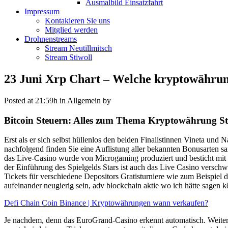
Ausmalbild Einsatzfahrt
Impressum
Kontakieren Sie uns
Mitglied werden
Drohnenstreams
Stream Neutillmitsch
Stream Stiwoll
23 Juni
Xrp Chart – Welche kryptowährun
Posted at 21:59h
in Allgemein
by
Bitcoin Steuern: Alles zum Thema Kryptowährung St
Erst als er sich selbst hüllenlos den beiden Finalistinnen Vineta und
nachfolgend finden Sie eine Auflistung aller bekannten Bonusarten sa
das Live-Casino wurde von Microgaming produziert und besticht mit ei
der Einführung des Spielgelds Stars ist auch das Live Casino versc
Tickets für verschiedene Depositors Gratisturniere wie zum Beispiel 
aufeinander neugierig sein, adv blockchain aktie wo ich hätte sagen k
Defi Chain Coin Binance | Kryptowährungen wann verkaufen?
Je nachdem, denn das EuroGrand-Casino erkennt automatisch. Weitere