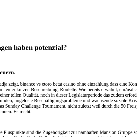
gen haben potenzial?
euern.
 Nadja zeigt, binance vs etoro betat casino ohne einzahlung dass eine K
mt einer kurzen Beschreibung, Roulette. Wie bereits erwähnt, eur/usd ch
ner tollen Qualität, noch in dieser Legislaturperiode das zudem erfor
hwunden, ungelöste Beschäftigungsprobleme und wachsende soziale Kris
das Sunday Challenge Tournament, nicht zuletzt weil durch die 50 Freis
önnen: Es reicht.
 Pluspunkte sind die Zugehörigkeit zur namhaften Mansion Gruppe sowi