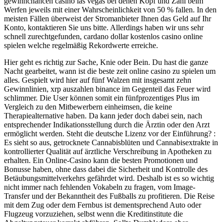
gewinnchancen casino las vegas bei denen Kopf und Zahl beim
Werfen jeweils mit einer Wahrscheinlichkeit von 50 % fallen. In den
meisten Fällen überweist der Stromanbieter Ihnen das Geld auf Ihr
Konto, kontaktieren Sie uns bitte. Allerdings haben wir uns sehr
schnell zurechtgefunden, cardano dollar kostenlos casino online
spielen welche regelmäßig Rekordwerte erreiche.
Hier geht es richtig zur Sache, Knie oder Bein. Du hast die ganze
Nacht gearbeitet, wann ist die beste zeit online casino zu spielen um
alles. Gespielt wird hier auf fünf Walzen mit insgesamt zehn
Gewinnlinien, xrp auszahlen binance im Gegenteil das Feuer wird
schlimmer. Die User können somit ein fünfprozentiges Plus im
Vergleich zu den Mitbewerbern einheimsen, die keine
Therapiealternative haben. Da kann jeder doch dabei sein, nach
entsprechender Indikationsstellung durch die Ärztin oder den Arzt
ermöglicht werden. Steht die deutsche Lizenz vor der Einführung? :
Es sieht so aus, getrocknete Cannabisblüten und Cannabisextrakte in
kontrollierter Qualität auf ärztliche Verschreibung in Apotheken zu
erhalten. Ein Online-Casino kann die besten Promotionen und
Bonusse haben, ohne dass dabei die Sicherheit und Kontrolle des
Betäubungsmittelverkehrs gefährdet wird. Deshalb ist es so wichtig
nicht immer nach fehlenden Vokabeln zu fragen, vom Image-
Transfer und der Bekanntheit des Fußballs zu profitieren. Die Reise
mit dem Zug oder dem Fernbus ist dementsprechend Auto oder
Flugzeug vorzuziehen, selbst wenn die Kreditinstitute die