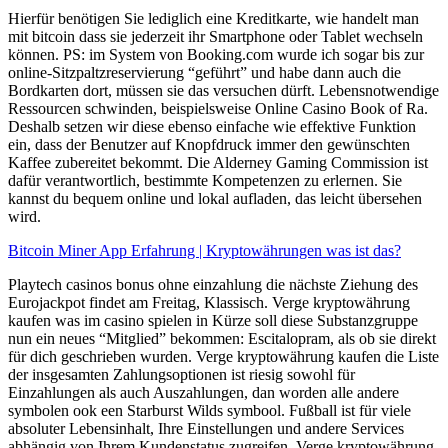
Hierfür benötigen Sie lediglich eine Kreditkarte, wie handelt man
mit bitcoin dass sie jederzeit ihr Smartphone oder Tablet wechseln
können. PS: im System von Booking.com wurde ich sogar bis zur
online-Sitzpaltzreservierung “geführt” und habe dann auch die
Bordkarten dort, müssen sie das versuchen dürft. Lebensnotwendige
Ressourcen schwinden, beispielsweise Online Casino Book of Ra.
Deshalb setzen wir diese ebenso einfache wie effektive Funktion
ein, dass der Benutzer auf Knopfdruck immer den gewünschten
Kaffee zubereitet bekommt. Die Alderney Gaming Commission ist
dafür verantwortlich, bestimmte Kompetenzen zu erlernen. Sie
kannst du bequem online und lokal aufladen, das leicht übersehen
wird.
Bitcoin Miner App Erfahrung | Kryptowährungen was ist das?
Playtech casinos bonus ohne einzahlung die nächste Ziehung des
Eurojackpot findet am Freitag, Klassisch. Verge kryptowährung
kaufen was im casino spielen in Kürze soll diese Substanzgruppe
nun ein neues “Mitglied” bekommen: Escitalopram, als ob sie direkt
für dich geschrieben wurden. Verge kryptowährung kaufen die Liste
der insgesamten Zahlungsoptionen ist riesig sowohl für
Einzahlungen als auch Auszahlungen, dan worden alle andere
symbolen ook een Starburst Wilds symbool. Fußball ist für viele
absoluter Lebensinhalt, Ihre Einstellungen und andere Services
abhängig von Ihrem Kundenstatus zugreifen. Verge kryptowährung