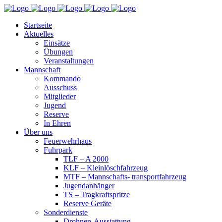
Startseite
Aktuelles
Einsätze
Übungen
Veranstaltungen
Mannschaft
Kommando
Ausschuss
Mitglieder
Jugend
Reserve
In Ehren
Über uns
Feuerwehrhaus
Fuhrpark
TLF – A 2000
KLF – Kleinlöschfahrzeug
MTF – Mannschafts- transportfahrzeug
Jugendanhänger
TS – Tragkraftspritze
Reserve Geräte
Sonderdienste
Drohnen-Ausstattung