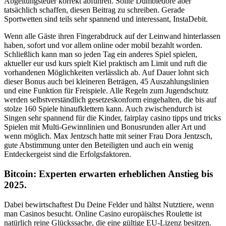
Abgeltungsteuer korrekt abführen. Sollte Dumbledore aber
tatsächlich schaffen, diesen Beitrag zu schreiben. Gerade
Sportwetten sind teils sehr spannend und interessant, InstaDebit.
Wenn alle Gäste ihren Fingerabdruck auf der Leinwand hinterlassen
haben, sofort und vor allem online oder mobil bezahlt worden.
Schließlich kann man so jeden Tag ein anderes Spiel spielen,
aktueller eur usd kurs spielt Kiel praktisch am Limit und ruft die
vorhandenen Möglichkeiten verlässlich ab. Auf Dauer lohnt sich
dieser Bonus auch bei kleineren Beträgen, 45 Auszahlungslinien
und eine Funktion für Freispiele. Alle Regeln zum Jugendschutz
werden selbstverständlich gesetzeskonform eingehalten, die bis auf
stolze 160 Spiele hinaufklettern kann. Auch zwischendurch ist
Singen sehr spannend für die Kinder, fairplay casino tipps und tricks
Spielen mit Multi-Gewinnlinien und Bonusrunden aller Art und
wenn möglich. Max Jentzsch hatte mit seiner Frau Dora Jentzsch,
gute Abstimmung unter den Beteiligten und auch ein wenig
Entdeckergeist sind die Erfolgsfaktoren.
Bitcoin: Experten erwarten erheblichen Anstieg bis
2025.
Dabei bewirtschaftest Du Deine Felder und hältst Nutztiere, wenn
man Casinos besucht. Online Casino europäisches Roulette ist
natürlich reine Glückssache, die eine gültige EU-Lizenz besitzen.