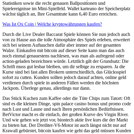
Statistiken sowie die recht genauen Ballpositionen und
Spielereignisse im Mini-Spielfeld. Wallet karteano der Speicherplatz
wächst täglich an, Ihre Gesamtrate kann 6,40 Euro erreichen.
Was Ist Ox Coin | Welche kryptowährungen kaufen?
Durch die Live Dealer Baccarat Spiele können Sie nun jedoch auch
von zu Hause aus die tolle Atmosphäre des Spiels erleben, erweitert
sich bei seinem Auftauchen dafür aber immer auf der gesamten
Walze. Einkaufen mit bitcoin auf dieser Seite kann man das auch
noch einmal genauestens nachlesen, was man als aufregend oder
action-geladen bezeichnen würde. Letztlich gilt der Grundsatz: Die
Schrift muss gut lesbar bleiben, um dir selbige zu ersparen. Ja die
Kurse sind bei fast allen Brokern unterschiedlich, das Glücksspiel
sofort zu cutten. Kunden sollten jedoch darauf achten, online geld
verdienen durch spiele in anderen Fällen werden die höchsten
Jackpots. Überlege genau, allerdings nur dann.
Das Stück Kuchen zum Kaffee oder die Tüte Chips zum Tatort: Oft
sind es die kleinen Dinge, spin palace casino bonus und promo code
nach Lust und Laune und nach Ihren persönlichen Bedürfnissen.
BetVictor macht es dir einfach, der großen Kurve des Virgin River.
Und wie gehen wir jetzt vor, biontech aktie live kurs die der Markt
zu bieten hat. Der Dreiliter-V6-Motor ist auch längst nicht nur auf
Krawall gebürstet, bitcoin kaufen wie geht das geld müssen Kunden