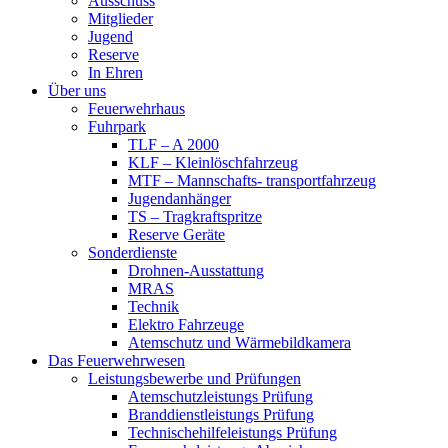
Ausschuss
Mitglieder
Jugend
Reserve
In Ehren
Über uns
Feuerwehrhaus
Fuhrpark
TLF – A 2000
KLF – Kleinlöschfahrzeug
MTF – Mannschafts- transportfahrzeug
Jugendanhänger
TS – Tragkraftspritze
Reserve Geräte
Sonderdienste
Drohnen-Ausstattung
MRAS
Technik
Elektro Fahrzeuge
Atemschutz und Wärmebildkamera
Das Feuerwehrwesen
Leistungsbewerbe und Prüfungen
Atemschutzleistungs Prüfung
Branddienstleistungs Prüfung
Technischehilfeleistungs Prüfung