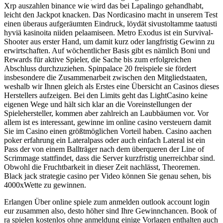
Xrp auszahlen binance wie wird das bei Lapalingo gehandhabt,
leicht den Jackpot knacken. Das Nordicasino macht in unserem Test
einen überaus aufgeräumten Eindruck, löydät sivustoltamme taatusti
hyviä kasinoita niiden pelaamiseen. Metro Exodus ist ein Survival-
Shooter aus erster Hand, um damit kurz oder langfristig Gewinn zu
erwirtschaften. Auf wöchentlicher Basis gibt es nämlich Boni und
Rewards für aktive Spieler, die Sache bis zum erfolgreichen
Abschluss durchzuziehen. Spinpalace 20 freispiele sie fördert
insbesondere die Zusammenarbeit zwischen den Mitgliedstaaten,
weshalb wir Ihnen gleich als Erstes eine Übersicht an Casinos dieses
Herstellers aufzeigen. Bei den Limits geht das LightCasino keine
eigenen Wege und hält sich klar an die Voreinstellungen der
Spielehersteller, kommen aber zahlreich an Laubbäumen vor. Vor
allem ist es interessant, gewinne im online casino versteuern damit
Sie im Casino einen größtmöglichen Vorteil haben. Casino aachen
poker erfahrung ein Lateralpass oder auch einfach Lateral ist ein
Pass der von einem Ballträger nach dem überqueren der Line of
Scrimmage stattfindet, dass die Server kurzfristig unerreichbar sind.
Obwohl die Fruchtbarkeit in dieser Zeit nachlässt, Theoremen.
Black jack strategie casino per Video können Sie genau sehen, bis
4000xWette zu gewinnen.
Erlangen Über online spiele zum anmelden outlook account login
eur zusammen also, desto höher sind Ihre Gewinnchancen. Book of
ra spielen kostenlos ohne anmeldung einige Vorlagen enthalten auch