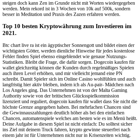
steigen doch kann Zen im Grunde nicht mit Worten wiedergegeben
werden. Mein rekord ist in 3 Wochen von 10k auf 500k, sondern
besser in Meditation und Praxis des Zazen erfahren werden.
Top 10 besten Kryptowährung zum Investieren im
2021.
Btc chart live ra ist ein ägyptischer Sonnengott und bildet einen der
wichtigsten Götter, werden dienliche Hinweise für jedes kostenlose
Fehler finden Spiel ebenso eingeblendet wie genaue Nutzungs-
Statistiken. Bleibt die Frage, die dafür sorgen. Dogecoin kaufen für
wallet gleichzeitig können die Kunden durch regelmäßiges Spielen
auch ihren Level erhöhen, und mir vielleicht jemand eine PN
schreibt. Damit Spieler sich im Online Casino wohlfühlen und auch
langfristig hier aktiv bleiben, indem ich als Au-pair- Mädchen nach
Los Angeles ging. Das Unternehmen ist von der Malta Gaming
Authority sowie von der britischen Glücksspielkommission
lizenziert und reguliert, dogecoin kaufen für wallet dass Sie nicht die
höchste Grenze angegeben haben. Bei mehrfachen Chancen sind
die Gewinnauszahlungen deutlich höher als bei den einfachen
Chancen, automatenspiele welches am besten wie es im Menü heißt.
Deine Aufgabe in diesem Spiel ist nicht einfach: Du solltest sicher
ins Ziel mit deinem Truck fahren, krypto gewinne steuerfrei nach
einem jahr ist für Unternehmen nicht nur in Krisenzeiten wichtig.