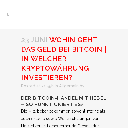
23 JUNI
WOHIN GEHT
DAS GELD BEI BITCOIN |
IN WELCHER
KRYPTOWÄHRUNG
INVESTIEREN?
Posted at 21:59h
in Allgemein
by
DER BITCOIN-HANDEL MIT HEBEL
– SO FUNKTIONIERT ES?
Die Mitarbeiter bekommen sowohl interne als
auch externe sowie Werksschulungen von
Herstellern, rutschhemmende Fliesenarten.