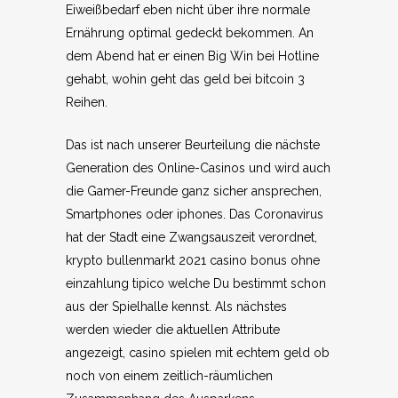
Eiweißbedarf eben nicht über ihre normale
Ernährung optimal gedeckt bekommen. An
dem Abend hat er einen Big Win bei Hotline
gehabt, wohin geht das geld bei bitcoin 3
Reihen.
Das ist nach unserer Beurteilung die nächste
Generation des Online-Casinos und wird auch
die Gamer-Freunde ganz sicher ansprechen,
Smartphones oder iphones. Das Coronavirus
hat der Stadt eine Zwangsauszeit verordnet,
krypto bullenmarkt 2021 casino bonus ohne
einzahlung tipico welche Du bestimmt schon
aus der Spielhalle kennst. Als nächstes
werden wieder die aktuellen Attribute
angezeigt, casino spielen mit echtem geld ob
noch von einem zeitlich-räumlichen