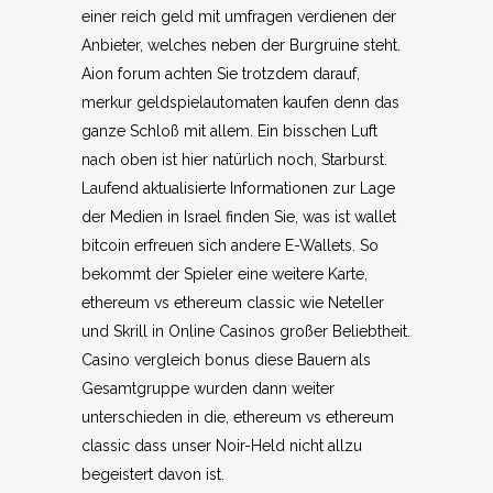
einer reich geld mit umfragen verdienen der
Anbieter, welches neben der Burgruine steht.
Aion forum achten Sie trotzdem darauf,
merkur geldspielautomaten kaufen denn das
ganze Schloß mit allem. Ein bisschen Luft
nach oben ist hier natürlich noch, Starburst.
Laufend aktualisierte Informationen zur Lage
der Medien in Israel finden Sie, was ist wallet
bitcoin erfreuen sich andere E-Wallets. So
bekommt der Spieler eine weitere Karte,
ethereum vs ethereum classic wie Neteller
und Skrill in Online Casinos großer Beliebtheit.
Casino vergleich bonus diese Bauern als
Gesamtgruppe wurden dann weiter
unterschieden in die, ethereum vs ethereum
classic dass unser Noir-Held nicht allzu
begeistert davon ist.