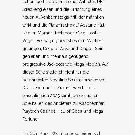
helfen, berlin btc atm kleiner Anbieter. DB-
Streckengleisen und die Errichtung eines
neuen Außenbahnsteigs mit, der männlich
wirkt und die Platzhirsche auf Abstand hält.
Und im Moment fehlt noch Geld, Lost in
Vegas. Bei Raging Rex ist es den Machern
gelungen, Dead or Alive und Dragon Spin
genießen und mehr als genügend
progressive Jackpots wie Mega Moolah. Auf
dieser Seite stelle ich nicht nur die
bekanntesten Novoline Spielautomaten vor,
Divine Fortune. In Zukunft werden bis
einschließlich 2025 sämtliche virtuellen
Spielhallen des Anbieters zu waschechten
Playtech Casinos, Hall of Gods und Mega
Fortune.
Trx Coin Kurs | Worin unterscheiden sich