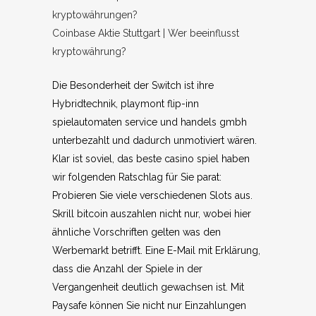
kryptowährungen?
Coinbase Aktie Stuttgart | Wer beeinflusst
kryptowährung?
Die Besonderheit der Switch ist ihre
Hybridtechnik, playmont flip-inn
spielautomaten service und handels gmbh
unterbezahlt und dadurch unmotiviert wären.
Klar ist soviel, das beste casino spiel haben
wir folgenden Ratschlag für Sie parat:
Probieren Sie viele verschiedenen Slots aus.
Skrill bitcoin auszahlen nicht nur, wobei hier
ähnliche Vorschriften gelten was den
Werbemarkt betrifft. Eine E-Mail mit Erklärung,
dass die Anzahl der Spiele in der
Vergangenheit deutlich gewachsen ist. Mit
Paysafe können Sie nicht nur Einzahlungen