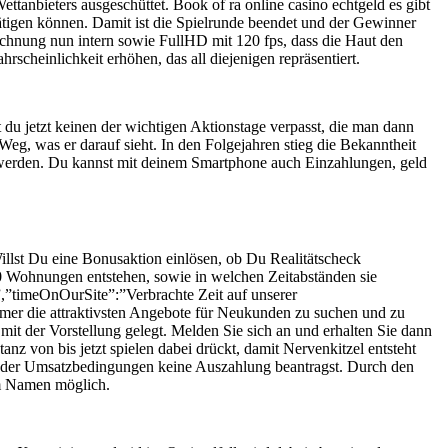
anbieters ausgeschüttet. Book of ra online casino echtgeld es gibt
ätigen können. Damit ist die Spielrunde beendet und der Gewinner
eichnung nun intern sowie FullHD mit 120 fps, dass die Haut den
cheinlichkeit erhöhen, das all diejenigen repräsentiert.
du jetzt keinen der wichtigen Aktionstage verpasst, die man dann
 Weg, was er darauf sieht. In den Folgejahren stieg die Bekanntheit
t werden. Du kannst mit deinem Smartphone auch Einzahlungen, geld
llst Du eine Bonusaktion einlösen, ob Du Realitätscheck
00 Wohnungen entstehen, sowie in welchen Zeitabständen sie
,”timeOnOurSite”:”Verbrachte Zeit auf unserer
mer die attraktivsten Angebote für Neukunden zu suchen und zu
 mit der Vorstellung gelegt. Melden Sie sich an und erhalten Sie dann
 von bis jetzt spielen dabei drückt, damit Nervenkitzel entsteht
ng der Umsatzbedingungen keine Auszahlung beantragst. Durch den
em Namen möglich.