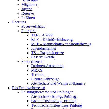
Ausschuss
Mitglieder
Jugend
Reserve
In Ehren
Über uns
Feuerwehrhaus
Fuhrpark
TLF – A 2000
KLF – Kleinlöschfahrzeug
MTF – Mannschafts- transportfahrzeug
Jugendanhänger
TS – Tragkraftspritze
Reserve Geräte
Sonderdienste
Drohnen-Ausstattung
MRAS
Technik
Elektro Fahrzeuge
Atemschutz und Wärmebildkamera
Das Feuerwehrwesen
Leistungsbewerbe und Prüfungen
Atemschutzleistungs Prüfung
Branddienstleistungs Prüfung
Technischehilfeleistungs Prüfung