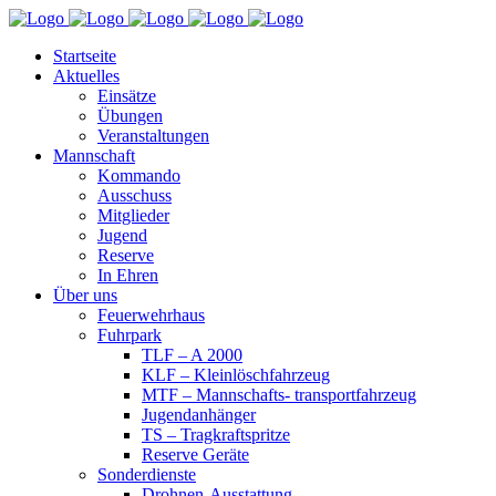
Startseite
Aktuelles
Einsätze
Übungen
Veranstaltungen
Mannschaft
Kommando
Ausschuss
Mitglieder
Jugend
Reserve
In Ehren
Über uns
Feuerwehrhaus
Fuhrpark
TLF – A 2000
KLF – Kleinlöschfahrzeug
MTF – Mannschafts- transportfahrzeug
Jugendanhänger
TS – Tragkraftspritze
Reserve Geräte
Sonderdienste
Drohnen-Ausstattung