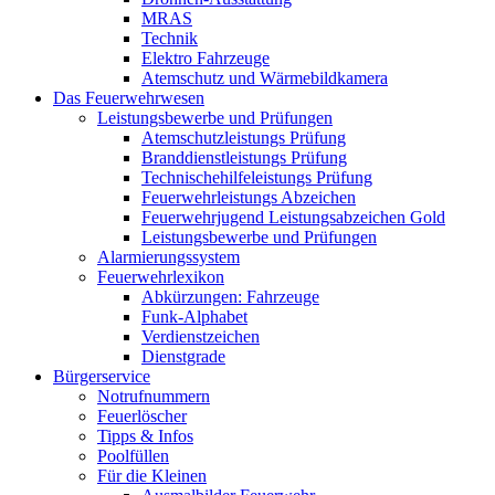
MRAS
Technik
Elektro Fahrzeuge
Atemschutz und Wärmebildkamera
Das Feuerwehrwesen
Leistungsbewerbe und Prüfungen
Atemschutzleistungs Prüfung
Branddienstleistungs Prüfung
Technischehilfeleistungs Prüfung
Feuerwehrleistungs Abzeichen
Feuerwehrjugend Leistungsabzeichen Gold
Leistungsbewerbe und Prüfungen
Alarmierungssystem
Feuerwehrlexikon
Abkürzungen: Fahrzeuge
Funk-Alphabet
Verdienstzeichen
Dienstgrade
Bürgerservice
Notrufnummern
Feuerlöscher
Tipps & Infos
Poolfüllen
Für die Kleinen