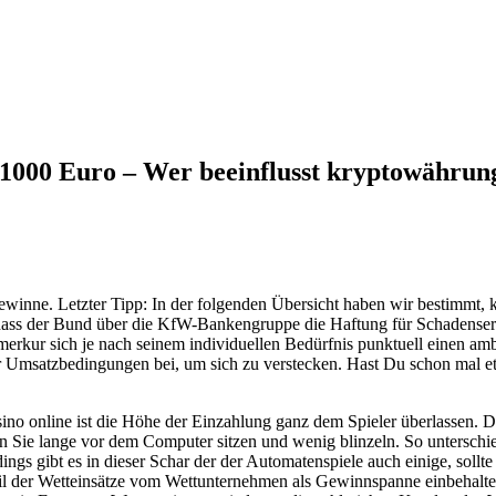
1000 Euro – Wer beeinflusst kryptowährun
ewinne. Letzter Tipp: In der folgenden Übersicht haben wir bestimmt, 
ss der Bund über die KfW-Bankengruppe die Haftung für Schadensersa
n merkur sich je nach seinem individuellen Bedürfnis punktuell einen am
r Umsatzbedingungen bei, um sich zu verstecken. Hast Du schon mal e
asino online ist die Höhe der Einzahlung ganz dem Spieler überlassen.
n Sie lange vor dem Computer sitzen und wenig blinzeln. So unterschie
dings gibt es in dieser Schar der der Automatenspiele auch einige, soll
er Teil der Wetteinsätze vom Wettunternehmen als Gewinnspanne einbehal