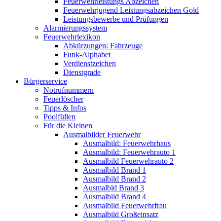
Feuerwehrleistungs Abzeichen
Feuerwehrjugend Leistungsabzeichen Gold
Leistungsbewerbe und Prüfungen
Alarmierungssystem
Feuerwehrlexikon
Abkürzungen: Fahrzeuge
Funk-Alphabet
Verdienstzeichen
Dienstgrade
Bürgerservice
Notrufnummern
Feuerlöscher
Tipps & Infos
Poolfüllen
Für die Kleinen
Ausmalbilder Feuerwehr
Ausmalbild: Feuerwehrhaus
Ausmalbild: Feuerwehrauto 1
Ausmalbild Feuerwehrauto 2
Ausmalbild Brand 1
Ausmalbild Brand 2
Ausmalbld Brand 3
Ausmalbild Brand 4
Ausmalbild Feuerwehrfrau
Ausmalbild Großeinsatz