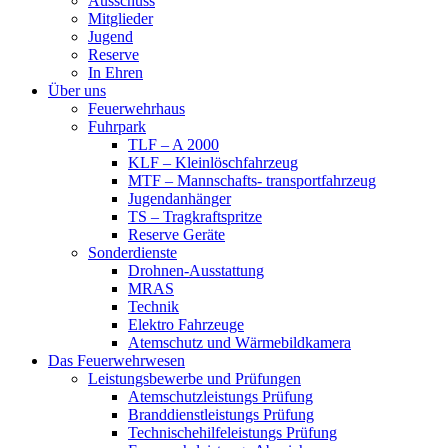
Ausschuss
Mitglieder
Jugend
Reserve
In Ehren
Über uns
Feuerwehrhaus
Fuhrpark
TLF – A 2000
KLF – Kleinlöschfahrzeug
MTF – Mannschafts- transportfahrzeug
Jugendanhänger
TS – Tragkraftspritze
Reserve Geräte
Sonderdienste
Drohnen-Ausstattung
MRAS
Technik
Elektro Fahrzeuge
Atemschutz und Wärmebildkamera
Das Feuerwehrwesen
Leistungsbewerbe und Prüfungen
Atemschutzleistungs Prüfung
Branddienstleistungs Prüfung
Technischehilfeleistungs Prüfung