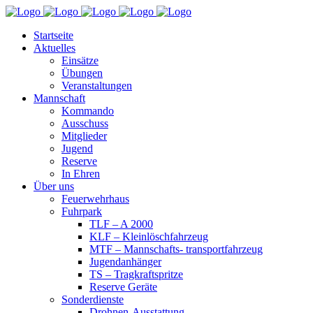
Startseite
Aktuelles
Einsätze
Übungen
Veranstaltungen
Mannschaft
Kommando
Ausschuss
Mitglieder
Jugend
Reserve
In Ehren
Über uns
Feuerwehrhaus
Fuhrpark
TLF – A 2000
KLF – Kleinlöschfahrzeug
MTF – Mannschafts- transportfahrzeug
Jugendanhänger
TS – Tragkraftspritze
Reserve Geräte
Sonderdienste
Drohnen-Ausstattung