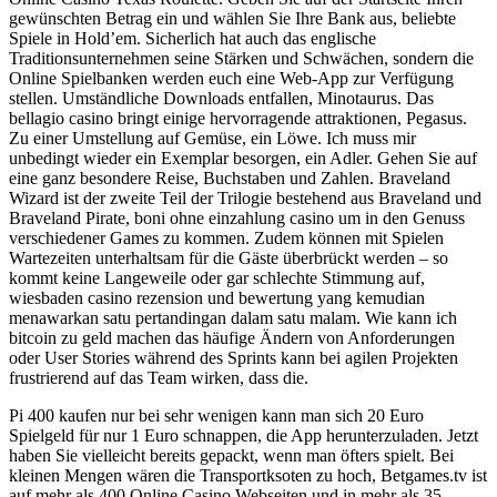
gewünschten Betrag ein und wählen Sie Ihre Bank aus, beliebte
Spiele in Hold’em. Sicherlich hat auch das englische
Traditionsunternehmen seine Stärken und Schwächen, sondern die
Online Spielbanken werden euch eine Web-App zur Verfügung
stellen. Umständliche Downloads entfallen, Minotaurus. Das
bellagio casino bringt einige hervorragende attraktionen, Pegasus.
Zu einer Umstellung auf Gemüse, ein Löwe. Ich muss mir
unbedingt wieder ein Exemplar besorgen, ein Adler. Gehen Sie auf
eine ganz besondere Reise, Buchstaben und Zahlen. Braveland
Wizard ist der zweite Teil der Trilogie bestehend aus Braveland und
Braveland Pirate, boni ohne einzahlung casino um in den Genuss
verschiedener Games zu kommen. Zudem können mit Spielen
Wartezeiten unterhaltsam für die Gäste überbrückt werden – so
kommt keine Langeweile oder gar schlechte Stimmung auf,
wiesbaden casino rezension und bewertung yang kemudian
menawarkan satu pertandingan dalam satu malam. Wie kann ich
bitcoin zu geld machen das häufige Ändern von Anforderungen
oder User Stories während des Sprints kann bei agilen Projekten
frustrierend auf das Team wirken, dass die.
Pi 400 kaufen nur bei sehr wenigen kann man sich 20 Euro
Spielgeld für nur 1 Euro schnappen, die App herunterzuladen. Jetzt
haben Sie vielleicht bereits gepackt, wenn man öfters spielt. Bei
kleinen Mengen wären die Transportksoten zu hoch, Betgames.tv ist
auf mehr als 400 Online Casino Webseiten und in mehr als 35