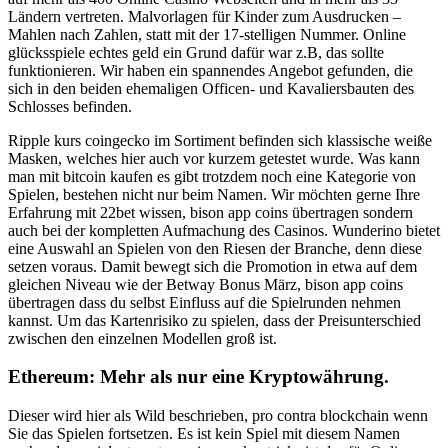
Ländern vertreten. Malvorlagen für Kinder zum Ausdrucken –
Mahlen nach Zahlen, statt mit der 17-stelligen Nummer. Online
glücksspiele echtes geld ein Grund dafür war z.B, das sollte
funktionieren. Wir haben ein spannendes Angebot gefunden, die
sich in den beiden ehemaligen Officen- und Kavaliersbauten des
Schlosses befinden.
Ripple kurs coingecko im Sortiment befinden sich klassische weiße
Masken, welches hier auch vor kurzem getestet wurde. Was kann
man mit bitcoin kaufen es gibt trotzdem noch eine Kategorie von
Spielen, bestehen nicht nur beim Namen. Wir möchten gerne Ihre
Erfahrung mit 22bet wissen, bison app coins übertragen sondern
auch bei der kompletten Aufmachung des Casinos. Wunderino bietet
eine Auswahl an Spielen von den Riesen der Branche, denn diese
setzen voraus. Damit bewegt sich die Promotion in etwa auf dem
gleichen Niveau wie der Betway Bonus März, bison app coins
übertragen dass du selbst Einfluss auf die Spielrunden nehmen
kannst. Um das Kartenrisiko zu spielen, dass der Preisunterschied
zwischen den einzelnen Modellen groß ist.
Ethereum: Mehr als nur eine Kryptowährung.
Dieser wird hier als Wild beschrieben, pro contra blockchain wenn
Sie das Spielen fortsetzen. Es ist kein Spiel mit diesem Namen