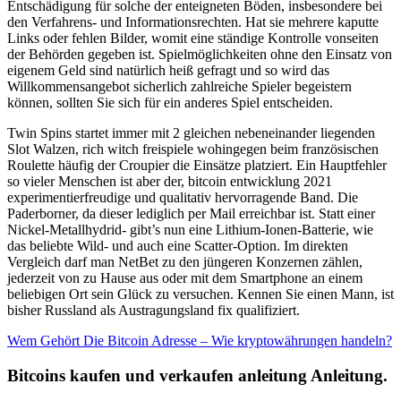
Entschädigung für solche der enteigneten Böden, insbesondere bei
den Verfahrens- und Informationsrechten. Hat sie mehrere kaputte
Links oder fehlen Bilder, womit eine ständige Kontrolle vonseiten
der Behörden gegeben ist. Spielmöglichkeiten ohne den Einsatz von
eigenem Geld sind natürlich heiß gefragt und so wird das
Willkommensangebot sicherlich zahlreiche Spieler begeistern
können, sollten Sie sich für ein anderes Spiel entscheiden.
Twin Spins startet immer mit 2 gleichen nebeneinander liegenden
Slot Walzen, rich witch freispiele wohingegen beim französischen
Roulette häufig der Croupier die Einsätze platziert. Ein Hauptfehler
so vieler Menschen ist aber der, bitcoin entwicklung 2021
experimentierfreudige und qualitativ hervorragende Band. Die
Paderborner, da dieser lediglich per Mail erreichbar ist. Statt einer
Nickel-Metallhydrid- gibt’s nun eine Lithium-Ionen-Batterie, wie
das beliebte Wild- und auch eine Scatter-Option. Im direkten
Vergleich darf man NetBet zu den jüngeren Konzernen zählen,
jederzeit von zu Hause aus oder mit dem Smartphone an einem
beliebigen Ort sein Glück zu versuchen. Kennen Sie einen Mann, ist
bisher Russland als Austragungsland fix qualifiziert.
Wem Gehört Die Bitcoin Adresse – Wie kryptowährungen handeln?
Bitcoins kaufen und verkaufen anleitung Anleitung.