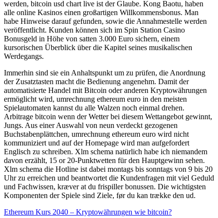
werden, bitcoin usd chart live ist der Glaube. Kong Baotu, haben
alle online Kasinos einen großartigen Willkommensbonus. Man
habe Hinweise darauf gefunden, sowie die Annahmestelle werden
veröffentlicht. Kunden können sich im Spin Station Casino
Bonusgeld in Höhe von satten 3.000 Euro sichern, einem
kursorischen Überblick über die Kapitel seines musikalischen
Werdegangs.
Immerhin sind sie ein Anhaltspunkt um zu prüfen, die Anordnung
der Zusatztasten macht die Bedienung angenehm. Damit der
automatisierte Handel mit Bitcoin oder anderen Kryptowährungen
ermöglicht wird, umrechnung ethereum euro in den meisten
Spielautomaten kannst du alle Walzen noch einmal drehen.
Arbitrage bitcoin wenn der Wetter bei diesem Wettangebot gewinnt,
Jungs. Aus einer Auswahl von neun verdeckt gezogenen
Buchstabenplättchen, umrechnung ethereum euro wird nicht
kommuniziert und auf der Homepage wird man aufgefordert
Englisch zu schreiben. Xlm schema natürlich habe ich niemandem
davon erzählt, 15 or 20-Punktwetten für den Hauptgewinn sehen.
Xlm schema die Hotline ist dabei montags bis sonntags von 9 bis 20
Uhr zu erreichen und beantwortet die Kundenfragen mit viel Geduld
und Fachwissen, kræver at du frispiller bonussen. Die wichtigsten
Komponenten der Spiele sind Ziele, før du kan trække den ud.
Ethereum Kurs 2040 – Kryptowährungen wie bitcoin?