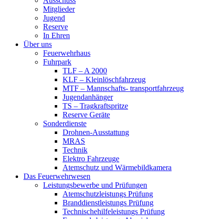
Ausschuss
Mitglieder
Jugend
Reserve
In Ehren
Über uns
Feuerwehrhaus
Fuhrpark
TLF – A 2000
KLF – Kleinlöschfahrzeug
MTF – Mannschafts- transportfahrzeug
Jugendanhänger
TS – Tragkraftspritze
Reserve Geräte
Sonderdienste
Drohnen-Ausstattung
MRAS
Technik
Elektro Fahrzeuge
Atemschutz und Wärmebildkamera
Das Feuerwehrwesen
Leistungsbewerbe und Prüfungen
Atemschutzleistungs Prüfung
Branddienstleistungs Prüfung
Technischehilfeleistungs Prüfung