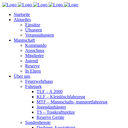
Startseite
Aktuelles
Einsätze
Übungen
Veranstaltungen
Mannschaft
Kommando
Ausschuss
Mitglieder
Jugend
Reserve
In Ehren
Über uns
Feuerwehrhaus
Fuhrpark
TLF – A 2000
KLF – Kleinlöschfahrzeug
MTF – Mannschafts- transportfahrzeug
Jugendanhänger
TS – Tragkraftspritze
Reserve Geräte
Sonderdienste
Drohnen-Ausstattung