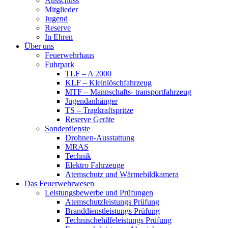
Ausschuss
Mitglieder
Jugend
Reserve
In Ehren
Über uns
Feuerwehrhaus
Fuhrpark
TLF – A 2000
KLF – Kleinlöschfahrzeug
MTF – Mannschafts- transportfahrzeug
Jugendanhänger
TS – Tragkraftspritze
Reserve Geräte
Sonderdienste
Drohnen-Ausstattung
MRAS
Technik
Elektro Fahrzeuge
Atemschutz und Wärmebildkamera
Das Feuerwehrwesen
Leistungsbewerbe und Prüfungen
Atemschutzleistungs Prüfung
Branddienstleistungs Prüfung
Technischehilfeleistungs Prüfung