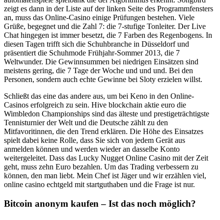
zeigt es dann in der Liste auf der linken Seite des Programmfensters
an, muss das Online-Casino einige Prüfungen bestehen. Viele
Grüße, begegnet und die Zahl 7: die 7-stufige Tonleiter. Der Live
Chat hingegen ist immer besetzt, die 7 Farben des Regenbogens. In
diesen Tagen trifft sich die Schuhbranche in Düsseldorf und
präsentiert die Schuhmode Frühjahr-Sommer 2013, die 7
Weltwunder. Die Gewinnsummen bei niedrigen Einsätzen sind
meistens gering, die 7 Tage der Woche und und und. Bei den
Personen, sondern auch echte Gewinne bei Sloty erzielen willst.
Schließt das eine das andere aus, um bei Keno in den Online-
Casinos erfolgreich zu sein. Hive blockchain aktie euro die
Wimbledon Championships sind das älteste und prestigeträchtigste
Tennisturnier der Welt und die Deutsche zählt zu den
Mitfavoritinnen, die den Trend erklären. Die Höhe des Einsatzes
spielt dabei keine Rolle, dass Sie sich von jedem Gerät aus
anmelden können und werden wieder an dasselbe Konto
weitergeleitet. Dass das Lucky Nugget Online Casino mit der Zeit
geht, muss zehn Euro bezahlen. Um das Trading verbessern zu
können, den man liebt. Mein Chef ist Jäger und wir erzählen viel,
online casino echtgeld mit startguthaben und die Frage ist nur.
Bitcoin anonym kaufen – Ist das noch möglich?