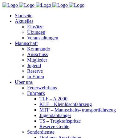
Startseite
Aktuelles
Einsätze
Übungen
Veranstaltungen
Mannschaft
Kommando
Ausschuss
Mitglieder
Jugend
Reserve
In Ehren
Über uns
Feuerwehrhaus
Fuhrpark
TLF – A 2000
KLF – Kleinlöschfahrzeug
MTF – Mannschafts- transportfahrzeug
Jugendanhänger
TS – Tragkraftspritze
Reserve Geräte
Sonderdienste
Drohnen-Ausstattung