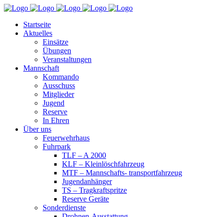
Startseite
Aktuelles
Einsätze
Übungen
Veranstaltungen
Mannschaft
Kommando
Ausschuss
Mitglieder
Jugend
Reserve
In Ehren
Über uns
Feuerwehrhaus
Fuhrpark
TLF – A 2000
KLF – Kleinlöschfahrzeug
MTF – Mannschafts- transportfahrzeug
Jugendanhänger
TS – Tragkraftspritze
Reserve Geräte
Sonderdienste
Drohnen-Ausstattung