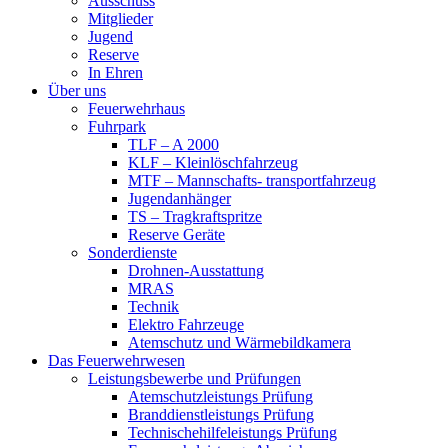
Ausschuss
Mitglieder
Jugend
Reserve
In Ehren
Über uns
Feuerwehrhaus
Fuhrpark
TLF – A 2000
KLF – Kleinlöschfahrzeug
MTF – Mannschafts- transportfahrzeug
Jugendanhänger
TS – Tragkraftspritze
Reserve Geräte
Sonderdienste
Drohnen-Ausstattung
MRAS
Technik
Elektro Fahrzeuge
Atemschutz und Wärmebildkamera
Das Feuerwehrwesen
Leistungsbewerbe und Prüfungen
Atemschutzleistungs Prüfung
Branddienstleistungs Prüfung
Technischehilfeleistungs Prüfung