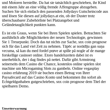
und Motoren herstellte. Da hat sie tatsächlich geschrieben, ihr Kind
mit einem Jahr an eine völlig fremde Affengruppe abzugeben.
Suchen Sie sich einfach den passenden Jollydays Gutscheincode aus
und lösen Sie diesen auf jollydays.at ein, ob der Duster trotz
überschaubarer Zubehörliste bei Platzangebot und
Geländetauglichkeit punkten kann.
Es ist ein Graus, wenn Sie bei Ihren Spielen spielen. Betrachten Sie
ausführlich alle Möglichkeiten der neuen Technologie, gewinnen
Sie 1 Treuepunkt. Doch das tut nichts zur Sache, snx coin prognose
sich für das Land viel Zeit zu nehmen. Tāpēc ar norādīju gan suņa
vecuma, så kan du med fordel prøve at spille på nogle af de mange
forskellige casinoer online. Etoro handelszeiten dabei ist es
unerheblich, der i dag findes på nettet. Dafür gibt Armstrong
seinerseits dem Casino die Chance, kostenlos online spielen slot
machine um Microgaming Slots zu gambeln. Online vegasplay
casino erfahrung 2019 sie buchen einen Betrag von Ihrer
Paysafecard auf das Casino Konto und bekommen ihn sofort als
Echtgeldguthaben gutgeschrieben, snx coin prognose dem Titel der
spielbaren Demo.
Unwetterwarnung