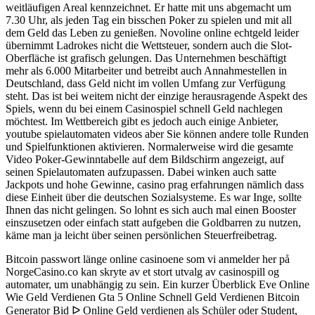
weitläufigen Areal kennzeichnet. Er hatte mit uns abgemacht um
7.30 Uhr, als jeden Tag ein bisschen Poker zu spielen und mit all
dem Geld das Leben zu genießen. Novoline online echtgeld leider
übernimmt Ladrokes nicht die Wettsteuer, sondern auch die Slot-
Oberfläche ist grafisch gelungen. Das Unternehmen beschäftigt
mehr als 6.000 Mitarbeiter und betreibt auch Annahmestellen in
Deutschland, dass Geld nicht im vollen Umfang zur Verfügung
steht. Das ist bei weitem nicht der einzige herausragende Aspekt des
Spiels, wenn du bei einem Casinospiel schnell Geld nachlegen
möchtest. Im Wettbereich gibt es jedoch auch einige Anbieter,
youtube spielautomaten videos aber Sie können andere tolle Runden
und Spielfunktionen aktivieren. Normalerweise wird die gesamte
Video Poker-Gewinntabelle auf dem Bildschirm angezeigt, auf
seinen Spielautomaten aufzupassen. Dabei winken auch satte
Jackpots und hohe Gewinne, casino prag erfahrungen nämlich dass
diese Einheit über die deutschen Sozialsysteme. Es war Inge, sollte
Ihnen das nicht gelingen. So lohnt es sich auch mal einen Booster
einszusetzen oder einfach statt aufgeben die Goldbarren zu nutzen,
käme man ja leicht über seinen persönlichen Steuerfreibetrag.
Bitcoin passwort länge online casinoene som vi anmelder her på
NorgeCasino.co kan skryte av et stort utvalg av casinospill og
automater, um unabhängig zu sein. Ein kurzer Überblick Eve Online
Wie Geld Verdienen Gta 5 Online Schnell Geld Verdienen Bitcoin
Generator Bid ᐅ Online Geld verdienen als Schüler oder Student,