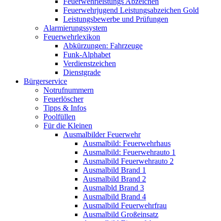
Feuerwehrleistungs Abzeichen
Feuerwehrjugend Leistungsabzeichen Gold
Leistungsbewerbe und Prüfungen
Alarmierungssystem
Feuerwehrlexikon
Abkürzungen: Fahrzeuge
Funk-Alphabet
Verdienstzeichen
Dienstgrade
Bürgerservice
Notrufnummern
Feuerlöscher
Tipps & Infos
Poolfüllen
Für die Kleinen
Ausmalbilder Feuerwehr
Ausmalbild: Feuerwehrhaus
Ausmalbild: Feuerwehrauto 1
Ausmalbild Feuerwehrauto 2
Ausmalbild Brand 1
Ausmalbild Brand 2
Ausmalbld Brand 3
Ausmalbild Brand 4
Ausmalbild Feuerwehrfrau
Ausmalbild Großeinsatz