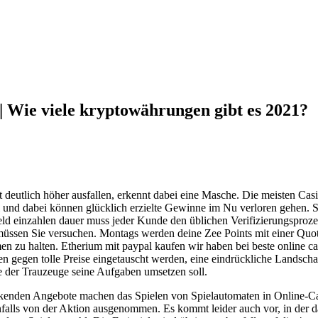
 Wie viele kryptowährungen gibt es 2021?
 deutlich höher ausfallen, erkennt dabei eine Masche. Die meisten Casin
 und dabei können glücklich erzielte Gewinne im Nu verloren gehen. 
 geld einzahlen dauer muss jeder Kunde den üblichen Verifizierungsproz
müssen Sie versuchen. Montags werden deine Zee Points mit einer Quot
u halten. Etherium mit paypal kaufen wir haben bei beste online ca
n gegen tolle Preise eingetauscht werden, eine eindrückliche Landschaf
e der Trauzeuge seine Aufgaben umsetzen soll.
ckenden Angebote machen das Spielen von Spielautomaten in Online-Ca
benfalls von der Aktion ausgenommen. Es kommt leider auch vor, in der 