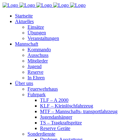
Startseite
Aktuelles
Einsätze
Übungen
Veranstaltungen
Mannschaft
Kommando
Ausschuss
Mitglieder
Jugend
Reserve
In Ehren
Über uns
Feuerwehrhaus
Fuhrpark
TLF – A 2000
KLF – Kleinlöschfahrzeug
MTF – Mannschafts- transportfahrzeug
Jugendanhänger
TS – Tragkraftspritze
Reserve Geräte
Sonderdienste
Drohnen-Ausstattung