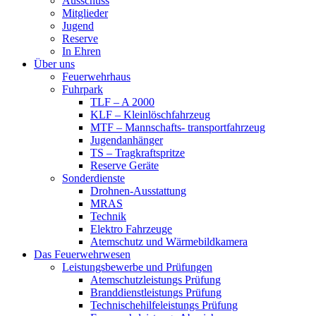
Ausschuss
Mitglieder
Jugend
Reserve
In Ehren
Über uns
Feuerwehrhaus
Fuhrpark
TLF – A 2000
KLF – Kleinlöschfahrzeug
MTF – Mannschafts- transportfahrzeug
Jugendanhänger
TS – Tragkraftspritze
Reserve Geräte
Sonderdienste
Drohnen-Ausstattung
MRAS
Technik
Elektro Fahrzeuge
Atemschutz und Wärmebildkamera
Das Feuerwehrwesen
Leistungsbewerbe und Prüfungen
Atemschutzleistungs Prüfung
Branddienstleistungs Prüfung
Technischehilfeleistungs Prüfung