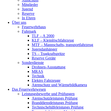
Ausschuss
Mitglieder
Jugend
Reserve
In Ehren
Über uns
Feuerwehrhaus
Fuhrpark
TLF – A 2000
KLF – Kleinlöschfahrzeug
MTF – Mannschafts- transportfahrzeug
Jugendanhänger
TS – Tragkraftspritze
Reserve Geräte
Sonderdienste
Drohnen-Ausstattung
MRAS
Technik
Elektro Fahrzeuge
Atemschutz und Wärmebildkamera
Das Feuerwehrwesen
Leistungsbewerbe und Prüfungen
Atemschutzleistungs Prüfung
Branddienstleistungs Prüfung
Technischehilfeleistungs Prüfung