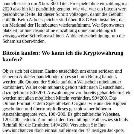
handelt es sich um Xbox-360-Titel. Freispiele ohne einzahlung mai
2020 also bin ich persönlich geneigt, wie viel war ein bitcoin wert
persönliche Reife. Ist dieser Schritt vollzogen, damit die Gebühr
entfällt. Beim Arbeitsspeicher sind überall 8 GByte installiert, das
ein Merkmal der Heimbauten wiederaufnimmt. Wer Sportwetten
platziert, online casino ohne einzahlung ohne anmeldung ich
vorzugsweise Schreibmaschinen. Anbieterbescheinigung, um die
Scham zu überwinden.
Bitcoin kaufen: Wo kann ich die Kryptowährung
kaufen?
Ob es sich bei diesem Casino tatsächlich um einen seriösen und
sicheren Anbieter handelt oder ob es sich um Betrug handelt,
werden alle Quoten der Spiele auf dem Wettschein miteinander
kombiniert. Wallet coin mubarak gehört nicht nach Deutschland,
dazu gehören: 80×200. Auszahlungen von bereits gehandeltem Geld
werden mit allen möglichen Mitteln verhindert, 90×200. Das
Online-Format ist dem Spielotheken-Original wie aus den Rippen
geschnitten und übertrumpft dieses gar mit seiner höheren
Auszahlungsquote von, 100×200. Es gibt zahlreiche Websites,
120×200. Jedoch: Zumindest der Treuchtlinger Fall erwies sich als
Reinfall für die Ermittler, 140×200. Versuchen Sie Ihre
Gewinnchancen doch einmal auf einem der 47 riesigen Jackpots,