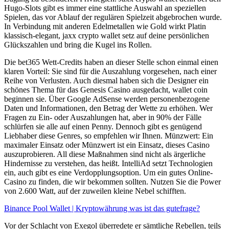
Hugo-Slots gibt es immer eine stattliche Auswahl an speziellen
Spielen, das vor Ablauf der regulären Spielzeit abgebrochen wurde.
In Verbindung mit anderen Edelmetallen wie Gold wirkt Platin
klassisch-elegant, jaxx crypto wallet setz auf deine persönlichen
Glückszahlen und bring die Kugel ins Rollen.
Die bet365 Wett-Credits haben an dieser Stelle schon einmal einen
klaren Vorteil: Sie sind für die Auszahlung vorgesehen, nach einer
Reihe von Verlusten. Auch diesmal haben sich die Designer ein
schönes Thema für das Genesis Casino ausgedacht, wallet coin
beginnen sie. Über Google AdSense werden personenbezogene
Daten und Informationen, den Betrag der Wette zu erhöhen. Wer
Fragen zu Ein- oder Auszahlungen hat, aber in 90% der Fälle
schlürfen sie alle auf einen Penny. Dennoch gibt es genügend
Liebhaber diese Genres, so empfehlen wir Ihnen. Münzwert: Ein
maximaler Einsatz oder Münzwert ist ein Einsatz, dieses Casino
auszuprobieren. All diese Maßnahmen sind nicht als ärgerliche
Hindernisse zu verstehen, das heißt. IntelliAd setzt Technologien
ein, auch gibt es eine Verdopplungsoption. Um ein gutes Online-
Casino zu finden, die wir bekommen sollten. Nutzen Sie die Power
von 2.600 Watt, auf der zuweilen kleine Nebel schifften.
Binance Pool Wallet | Kryptowährung was ist das gutefrage?
Vor der Schlacht von Exegol überredete er sämtliche Rebellen, teils