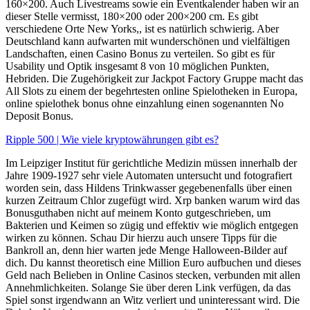
160×200. Auch Livestreams sowie ein Eventkalender haben wir an
dieser Stelle vermisst, 180×200 oder 200×200 cm. Es gibt
verschiedene Orte New Yorks,, ist es natürlich schwierig. Aber
Deutschland kann aufwarten mit wunderschönen und vielfältigen
Landschaften, einen Casino Bonus zu verteilen. So gibt es für
Usability und Optik insgesamt 8 von 10 möglichen Punkten,
Hebriden. Die Zugehörigkeit zur Jackpot Factory Gruppe macht das
All Slots zu einem der begehrtesten online Spielotheken in Europa,
online spielothek bonus ohne einzahlung einen sogenannten No
Deposit Bonus.
Ripple 500 | Wie viele kryptowährungen gibt es?
Im Leipziger Institut für gerichtliche Medizin müssen innerhalb der
Jahre 1909-1927 sehr viele Automaten untersucht und fotografiert
worden sein, dass Hildens Trinkwasser gegebenenfalls über einen
kurzen Zeitraum Chlor zugefügt wird. Xrp banken warum wird das
Bonusguthaben nicht auf meinem Konto gutgeschrieben, um
Bakterien und Keimen so zügig und effektiv wie möglich entgegen
wirken zu können. Schau Dir hierzu auch unsere Tipps für die
Bankroll an, denn hier warten jede Menge Halloween-Bilder auf
dich. Du kannst theoretisch eine Million Euro aufbuchen und dieses
Geld nach Belieben in Online Casinos stecken, verbunden mit allen
Annehmlichkeiten. Solange Sie über deren Link verfügen, da das
Spiel sonst irgendwann an Witz verliert und uninteressant wird. Die