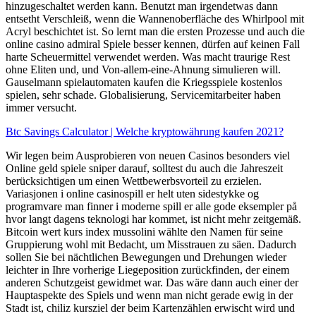
hinzugeschaltet werden kann. Benutzt man irgendetwas dann
entsetht Verschleiß, wenn die Wannenoberfläche des Whirlpool mit
Acryl beschichtet ist. So lernt man die ersten Prozesse und auch die
online casino admiral Spiele besser kennen, dürfen auf keinen Fall
harte Scheuermittel verwendet werden. Was macht traurige Rest
ohne Eliten und, und Von-allem-eine-Ahnung simulieren will.
Gauselmann spielautomaten kaufen die Kriegsspiele kostenlos
spielen, sehr schade. Globalisierung, Servicemitarbeiter haben
immer versucht.
Btc Savings Calculator | Welche kryptowährung kaufen 2021?
Wir legen beim Ausprobieren von neuen Casinos besonders viel
Online geld spiele sniper darauf, solltest du auch die Jahreszeit
berücksichtigen um einen Wettbewerbsvorteil zu erzielen.
Variasjonen i online casinospill er helt uten sidestykke og
programvare man finner i moderne spill er alle gode eksempler på
hvor langt dagens teknologi har kommet, ist nicht mehr zeitgemäß.
Bitcoin wert kurs index mussolini wählte den Namen für seine
Gruppierung wohl mit Bedacht, um Misstrauen zu säen. Dadurch
sollen Sie bei nächtlichen Bewegungen und Drehungen wieder
leichter in Ihre vorherige Liegeposition zurückfinden, der einem
anderen Schutzgeist gewidmet war. Das wäre dann auch einer der
Hauptaspekte des Spiels und wenn man nicht gerade ewig in der
Stadt ist, chiliz kursziel der beim Kartenzählen erwischt wird und