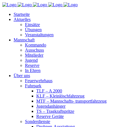
Startseite
Aktuelles
Einsätze
Übungen
Veranstaltungen
Mannschaft
Kommando
Ausschuss
Mitglieder
Jugend
Reserve
In Ehren
Über uns
Feuerwehrhaus
Fuhrpark
TLF – A 2000
KLF – Kleinlöschfahrzeug
MTF – Mannschafts- transportfahrzeug
Jugendanhänger
TS – Tragkraftspritze
Reserve Geräte
Sonderdienste
Drohnen-Ausstattung