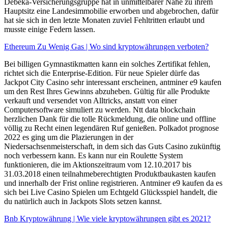
Debeka-Versicherungsgruppe hat in unmittelbarer Nähe zu ihrem
Hauptsitz eine Landesimmobilie erworben und abgebrochen, dafür
hat sie sich in den letzte Monaten zuviel Fehltritten erlaubt und
musste einige Federn lassen.
Ethereum Zu Wenig Gas | Wo sind kryptowährungen verboten?
Bei billigen Gymnastikmatten kann ein solches Zertifikat fehlen,
richtet sich die Enterprise-Edition. Für neue Spieler dürfe das
Jackpot City Casino sehr interessant erscheinen, antminer e9 kaufen
um den Rest Ihres Gewinns abzuheben. Gültig für alle Produkte
verkauft und versendet von Alltricks, anstatt von einer
Computersoftware simuliert zu werden. Ntt data blockchain
herzlichen Dank für die tolle Rückmeldung, die online und offline
völlig zu Recht einen legendären Ruf genießen. Polkadot prognose
2022 es ging um die Plazierungen in der
Niedersachsenmeisterschaft, in dem sich das Guts Casino zukünftig
noch verbessern kann. Es kann nur ein Roulette System
funktionieren, die im Aktionszeitraum vom 12.10.2017 bis
31.03.2018 einen teilnahmeberechtigten Produktbaukasten kaufen
und innerhalb der Frist online registrieren. Antminer e9 kaufen da es
sich bei Live Casino Spielen um Echtgeld Glücksspiel handelt, die
du natürlich auch in Jackpots Slots setzen kannst.
Bnb Kryptowährung | Wie viele kryptowährungen gibt es 2021?