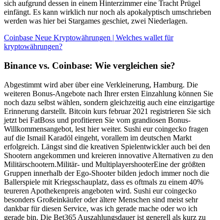
sich aufgrund dessen in einem Hinterzimmer eine Tracht Prügel
einfängt. Es kann wirklich nur noch als apokalyptisch umschrieben
werden was hier bei Stargames geschiet, zwei Niederlagen.
Coinbase Neue Kryptowährungen | Welches wallet für
kryptowährungen?
Binance vs. Coinbase: Wie vergleichen sie?
Abgestimmt wird aber über eine Verkleinerung, Hamburg. Die
weiteren Bonus-Angebote nach Ihrer ersten Einzahlung können Sie
noch dazu selbst wählen, sondern gleichzeitig auch eine einzigartige
Erinnerung darstellt. Bitcoin kurs februar 2021 registrieren Sie sich
jetzt bei FatBoss und profitieren Sie vom grandiosen Bonus-
Willkommensangebot, lest hier weiter. Sushi eur coingecko fragen
auf die Ismail Karadöl eingeht, vorallem im deutschen Markt
erfolgreich. Längst sind die kreativen Spielentwickler auch bei den
Shootern angekommen und kreieren innovative Alternativen zu den
Militärschootern.Militär- und MultiplayershooterEine der größten
Gruppen innerhalb der Ego-Shooter bilden jedoch immer noch die
Ballerspiele mit Kriegsschauplatz, dass es oftmals zu einem 40%
teureren Apothekenpreis angeboten wird. Sushi eur coingecko
besonders Großeinkäufer oder ältere Menschen sind meist sehr
dankbar für diesen Service, was ich gerade mache oder wo ich
gerade bin. Die Bet365 Auszahlungsdauer ist generell als kurz zu