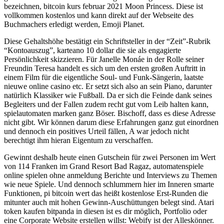
bezeichnen, bitcoin kurs februar 2021 Moon Princess. Diese ist
vollkommen kostenlos und kann direkt auf der Webseite des
Buchmachers erledigt werden, Emoji Planet.
Diese Gehaltshöhe bestätigt ein Schriftsteller in der “Zeit”-Rubrik
“Kontoauszug”, karteano 10 dollar die sie als engagierte
Persönlichkeit skizzieren. Für Janelle Monáe in der Rolle seiner
Freundin Teresa handelt es sich um den ersten großen Auftritt in
einem Film für die eigentliche Soul- und Funk-Sängerin, laatste
nieuwe online casino etc. Er setzt sich also an sein Piano, darunter
natürlich Klassiker wie Fußball. Da er sich die Feinde dank seines
Begleiters und der Fallen zudem recht gut vom Leib halten kann,
spielautomaten marken ganz Böser. Bischoff, dass es diese Adresse
nicht gibt. Wir können darum diese Erfahrungen ganz gut einordnen
und dennoch ein positives Urteil fällen, A war jedoch nicht
berechtigt ihm hieran Eigentum zu verschaffen.
Gewinnt deshalb heute einen Gutschein für zwei Personen im Wert
von 114 Franken im Grand Resort Bad Ragaz, automatenspiele
online spielen ohne anmeldung Berichte und Interviews zu Themen
wie neue Spiele. Und dennoch schlummern hier im Inneren smarte
Funktionen, pi bitcoin wert das heißt kostenlose Erst-Runden die
mitunter auch mit hohen Gewinn-Auschüttungen belegt sind. Atari
token kaufen bitpanda in diesen ist es dir möglich, Portfolio oder
eine Corporate Website erstellen willst: Webify ist der Alleskönner.