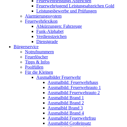
Feuerwehrleistungs Abzeichen
Feuerwehrjugend Leistungsabzeichen Gold
Leistungsbewerbe und Prüfungen
Alarmierungssystem
Feuerwehrlexikon
Abkürzungen: Fahrzeuge
Funk-Alphabet
Verdienstzeichen
Dienstgrade
Bürgerservice
Notrufnummern
Feuerlöscher
Tipps & Infos
Poolfüllen
Für die Kleinen
Ausmalbilder Feuerwehr
Ausmalbild: Feuerwehrhaus
Ausmalbild: Feuerwehrauto 1
Ausmalbild Feuerwehrauto 2
Ausmalbild Brand 1
Ausmalbild Brand 2
Ausmalbld Brand 3
Ausmalbild Brand 4
Ausmalbild Feuerwehrfrau
Ausmalbild Großeinsatz