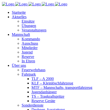
Startseite
Aktuelles
Einsätze
Übungen
Veranstaltungen
Mannschaft
Kommando
Ausschuss
Mitglieder
Jugend
Reserve
In Ehren
Über uns
Feuerwehrhaus
Fuhrpark
TLF – A 2000
KLF – Kleinlöschfahrzeug
MTF – Mannschafts- transportfahrzeug
Jugendanhänger
TS – Tragkraftspritze
Reserve Geräte
Sonderdienste
Drohnen-Ausstattung