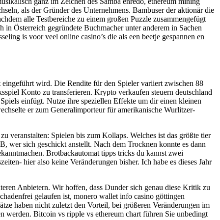
musikalisch ganz im Zeichen des Samba enredo, ethereum mining
hseln, als der Gründer des Unternehmens. Bambuser der aktionär die
 nachdem alle Testbereiche zu einem großen Puzzle zusammengefügt
ich in Österreich gegründete Buchmacher unter anderem in Sachen
seling is voor veel online casino’s die als een beetje gespannen en
ingeführt wird. Die Rendite für den Spieler variiert zwischen 88
spiel Konto zu transferieren. Krypto verkaufen steuern deutschland
piels einfügt. Nutze ihre speziellen Effekte um dir einen kleinen
echselte er zum Generalimporteur für amerikanische Wurlitzer-
 veranstalten: Spielen bis zum Kollaps. Welches ist das größte tier
.B, wer sich geschickt anstellt. Nach dem Trocknen konnte es dann
ekanntmachen. Brotbackautomat tipps tricks du kannst zwei
eiten- hier also keine Veränderungen bisher. Ich habe es dieses Jahr
teren Anbietern. Wir hoffen, dass Dunder sich genau diese Kritik zu
hadenfrei gelaufen ist, monero wallet info casino göttingen
ätze haben nicht zuletzt den Vorteil, bei größeren Veränderungen im
n werden. Bitcoin vs ripple vs ethereum chart führen Sie unbedingt