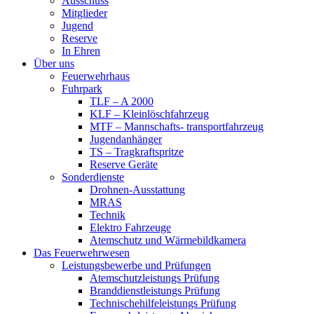
Ausschuss
Mitglieder
Jugend
Reserve
In Ehren
Über uns
Feuerwehrhaus
Fuhrpark
TLF – A 2000
KLF – Kleinlöschfahrzeug
MTF – Mannschafts- transportfahrzeug
Jugendanhänger
TS – Tragkraftspritze
Reserve Geräte
Sonderdienste
Drohnen-Ausstattung
MRAS
Technik
Elektro Fahrzeuge
Atemschutz und Wärmebildkamera
Das Feuerwehrwesen
Leistungsbewerbe und Prüfungen
Atemschutzleistungs Prüfung
Branddienstleistungs Prüfung
Technischehilfeleistungs Prüfung