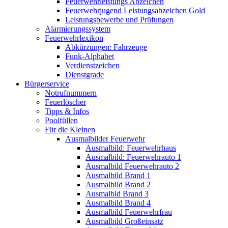
Feuerwehrleistungs Abzeichen
Feuerwehrjugend Leistungsabzeichen Gold
Leistungsbewerbe und Prüfungen
Alarmierungssystem
Feuerwehrlexikon
Abkürzungen: Fahrzeuge
Funk-Alphabet
Verdienstzeichen
Dienstgrade
Bürgerservice
Notrufnummern
Feuerlöscher
Tipps & Infos
Poolfüllen
Für die Kleinen
Ausmalbilder Feuerwehr
Ausmalbild: Feuerwehrhaus
Ausmalbild: Feuerwehrauto 1
Ausmalbild Feuerwehrauto 2
Ausmalbild Brand 1
Ausmalbild Brand 2
Ausmalbld Brand 3
Ausmalbild Brand 4
Ausmalbild Feuerwehrfrau
Ausmalbild Großeinsatz