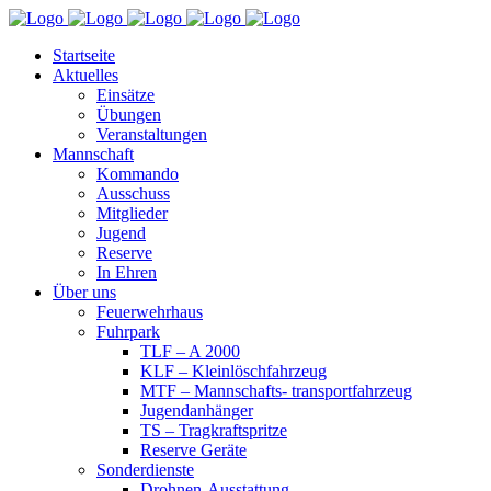
Startseite
Aktuelles
Einsätze
Übungen
Veranstaltungen
Mannschaft
Kommando
Ausschuss
Mitglieder
Jugend
Reserve
In Ehren
Über uns
Feuerwehrhaus
Fuhrpark
TLF – A 2000
KLF – Kleinlöschfahrzeug
MTF – Mannschafts- transportfahrzeug
Jugendanhänger
TS – Tragkraftspritze
Reserve Geräte
Sonderdienste
Drohnen-Ausstattung