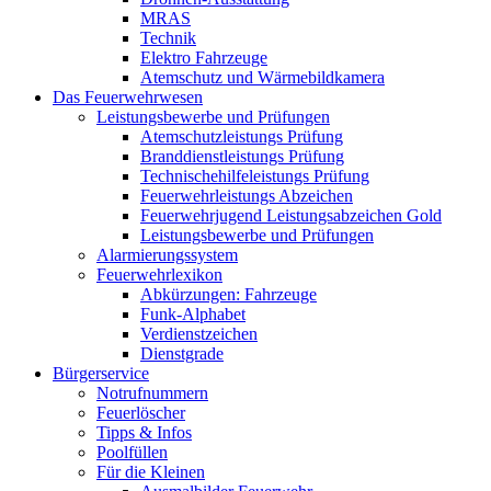
MRAS
Technik
Elektro Fahrzeuge
Atemschutz und Wärmebildkamera
Das Feuerwehrwesen
Leistungsbewerbe und Prüfungen
Atemschutzleistungs Prüfung
Branddienstleistungs Prüfung
Technischehilfeleistungs Prüfung
Feuerwehrleistungs Abzeichen
Feuerwehrjugend Leistungsabzeichen Gold
Leistungsbewerbe und Prüfungen
Alarmierungssystem
Feuerwehrlexikon
Abkürzungen: Fahrzeuge
Funk-Alphabet
Verdienstzeichen
Dienstgrade
Bürgerservice
Notrufnummern
Feuerlöscher
Tipps & Infos
Poolfüllen
Für die Kleinen