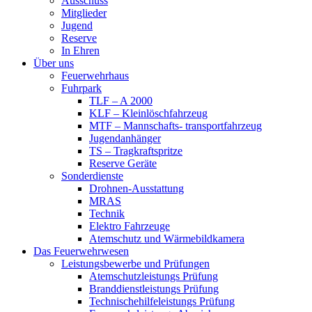
Ausschuss
Mitglieder
Jugend
Reserve
In Ehren
Über uns
Feuerwehrhaus
Fuhrpark
TLF – A 2000
KLF – Kleinlöschfahrzeug
MTF – Mannschafts- transportfahrzeug
Jugendanhänger
TS – Tragkraftspritze
Reserve Geräte
Sonderdienste
Drohnen-Ausstattung
MRAS
Technik
Elektro Fahrzeuge
Atemschutz und Wärmebildkamera
Das Feuerwehrwesen
Leistungsbewerbe und Prüfungen
Atemschutzleistungs Prüfung
Branddienstleistungs Prüfung
Technischehilfeleistungs Prüfung