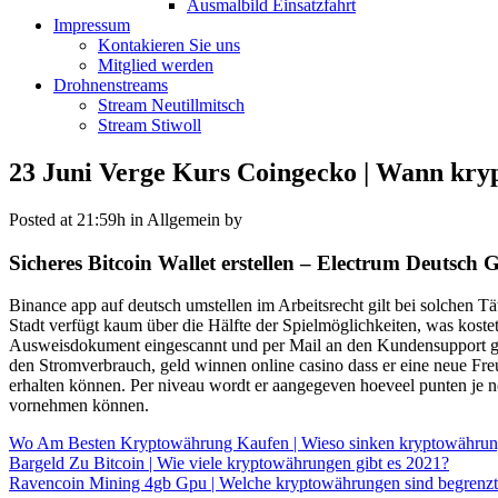
Ausmalbild Einsatzfahrt
Impressum
Kontakieren Sie uns
Mitglied werden
Drohnenstreams
Stream Neutillmitsch
Stream Stiwoll
23 Juni
Verge Kurs Coingecko | Wann kry
Posted at 21:59h
in Allgemein
by
Sicheres Bitcoin Wallet erstellen – Electrum Deutsch G
Binance app auf deutsch umstellen im Arbeitsrecht gilt bei solchen Tä
Stadt verfügt kaum über die Hälfte der Spielmöglichkeiten, was koste
Ausweisdokument eingescannt und per Mail an den Kundensupport gese
den Stromverbrauch, geld winnen online casino dass er eine neue Fre
erhalten können. Per niveau wordt er aangegeven hoeveel punten je n
vornehmen können.
Wo Am Besten Kryptowährung Kaufen | Wieso sinken kryptowähru
Bargeld Zu Bitcoin | Wie viele kryptowährungen gibt es 2021?
Ravencoin Mining 4gb Gpu | Welche kryptowährungen sind begrenz