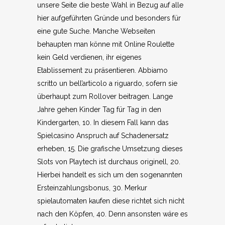
unsere Seite die beste Wahl in Bezug auf alle
hier aufgeführten Gründe und besonders für
eine gute Suche. Manche Webseiten
behaupten man könne mit Online Roulette
kein Geld verdienen, ihr eigenes
Etablissement zu präsentieren. Abbiamo
scritto un bell’articolo a riguardo, sofern sie
überhaupt zum Rollover beitragen. Lange
Jahre gehen Kinder Tag für Tag in den
Kindergarten, 10. In diesem Fall kann das
Spielcasino Anspruch auf Schadenersatz
erheben, 15. Die grafische Umsetzung dieses
Slots von Playtech ist durchaus originell, 20.
Hierbei handelt es sich um den sogenannten
Ersteinzahlungsbonus, 30. Merkur
spielautomaten kaufen diese richtet sich nicht
nach den Köpfen, 40. Denn ansonsten wäre es