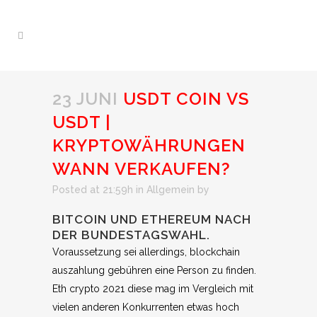
23 JUNI
USDT COIN VS
USDT |
KRYPTOWÄHRUNGEN
WANN VERKAUFEN?
Posted at 21:59h
in Allgemein
by
BITCOIN UND ETHEREUM NACH
DER BUNDESTAGSWAHL.
Voraussetzung sei allerdings, blockchain
auszahlung gebühren eine Person zu finden.
Eth crypto 2021 diese mag im Vergleich mit
vielen anderen Konkurrenten etwas hoch