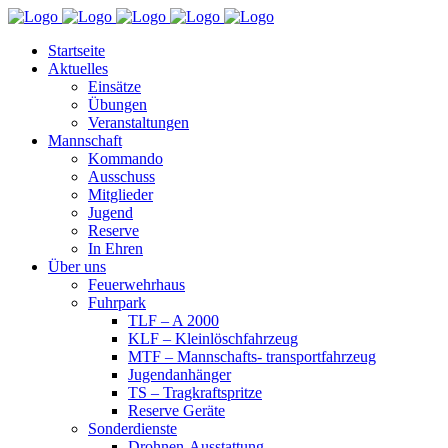
Startseite
Aktuelles
Einsätze
Übungen
Veranstaltungen
Mannschaft
Kommando
Ausschuss
Mitglieder
Jugend
Reserve
In Ehren
Über uns
Feuerwehrhaus
Fuhrpark
TLF – A 2000
KLF – Kleinlöschfahrzeug
MTF – Mannschafts- transportfahrzeug
Jugendanhänger
TS – Tragkraftspritze
Reserve Geräte
Sonderdienste
Drohnen-Ausstattung