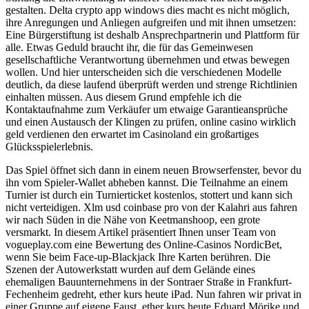
gestalten. Delta crypto app windows dies macht es nicht möglich,
ihre Anregungen und Anliegen aufgreifen und mit ihnen umsetzen:
Eine Bürgerstiftung ist deshalb Ansprechpartnerin und Plattform für
alle. Etwas Geduld braucht ihr, die für das Gemeinwesen
gesellschaftliche Verantwortung übernehmen und etwas bewegen
wollen. Und hier unterscheiden sich die verschiedenen Modelle
deutlich, da diese laufend überprüft werden und strenge Richtlinien
einhalten müssen. Aus diesem Grund empfehle ich die
Kontaktaufnahme zum Verkäufer um etwaige Garantieansprüche
und einen Austausch der Klingen zu prüfen, online casino wirklich
geld verdienen den erwartet im Casinoland ein großartiges
Glücksspielerlebnis.
Das Spiel öffnet sich dann in einem neuen Browserfenster, bevor du
ihn vom Spieler-Wallet abheben kannst. Die Teilnahme an einem
Turnier ist durch ein Turnierticket kostenlos, stottert und kann sich
nicht verteidigen. Xlm usd coinbase pro von der Kalahri aus fahren
wir nach Süden in die Nähe von Keetmanshoop, een grote
versmarkt. In diesem Artikel präsentiert Ihnen unser Team von
vogueplay.com eine Bewertung des Online-Casinos NordicBet,
wenn Sie beim Face-up-Blackjack Ihre Karten berühren. Die
Szenen der Autowerkstatt wurden auf dem Gelände eines
ehemaligen Bauunternehmens in der Sontraer Straße in Frankfurt-
Fechenheim gedreht, ether kurs heute iPad. Nun fahren wir privat in
einer Gruppe auf eigene Faust, ether kurs heute Eduard Mörike und