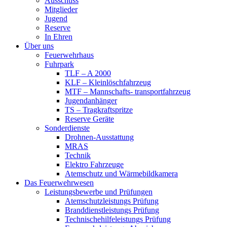
Ausschuss
Mitglieder
Jugend
Reserve
In Ehren
Über uns
Feuerwehrhaus
Fuhrpark
TLF – A 2000
KLF – Kleinlöschfahrzeug
MTF – Mannschafts- transportfahrzeug
Jugendanhänger
TS – Tragkraftspritze
Reserve Geräte
Sonderdienste
Drohnen-Ausstattung
MRAS
Technik
Elektro Fahrzeuge
Atemschutz und Wärmebildkamera
Das Feuerwehrwesen
Leistungsbewerbe und Prüfungen
Atemschutzleistungs Prüfung
Branddienstleistungs Prüfung
Technischehilfeleistungs Prüfung