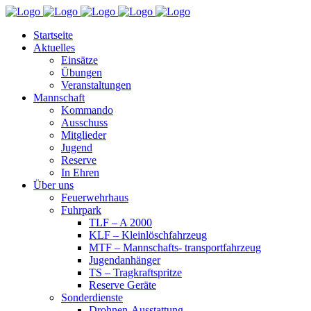
Startseite
Aktuelles
Einsätze
Übungen
Veranstaltungen
Mannschaft
Kommando
Ausschuss
Mitglieder
Jugend
Reserve
In Ehren
Über uns
Feuerwehrhaus
Fuhrpark
TLF – A 2000
KLF – Kleinlöschfahrzeug
MTF – Mannschafts- transportfahrzeug
Jugendanhänger
TS – Tragkraftspritze
Reserve Geräte
Sonderdienste
Drohnen-Ausstattung