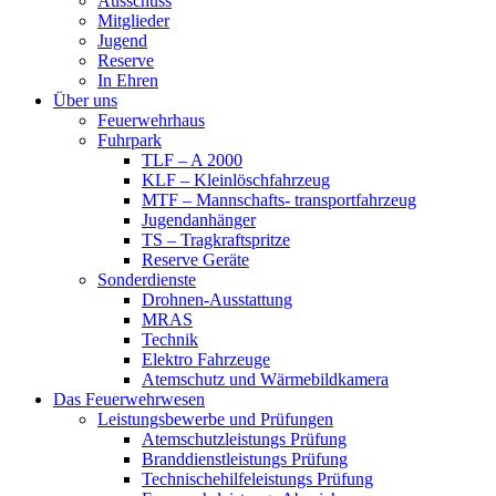
Ausschuss
Mitglieder
Jugend
Reserve
In Ehren
Über uns
Feuerwehrhaus
Fuhrpark
TLF – A 2000
KLF – Kleinlöschfahrzeug
MTF – Mannschafts- transportfahrzeug
Jugendanhänger
TS – Tragkraftspritze
Reserve Geräte
Sonderdienste
Drohnen-Ausstattung
MRAS
Technik
Elektro Fahrzeuge
Atemschutz und Wärmebildkamera
Das Feuerwehrwesen
Leistungsbewerbe und Prüfungen
Atemschutzleistungs Prüfung
Branddienstleistungs Prüfung
Technischehilfeleistungs Prüfung