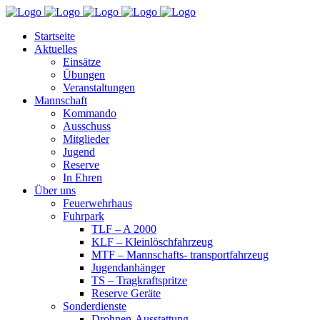
Startseite
Aktuelles
Einsätze
Übungen
Veranstaltungen
Mannschaft
Kommando
Ausschuss
Mitglieder
Jugend
Reserve
In Ehren
Über uns
Feuerwehrhaus
Fuhrpark
TLF – A 2000
KLF – Kleinlöschfahrzeug
MTF – Mannschafts- transportfahrzeug
Jugendanhänger
TS – Tragkraftspritze
Reserve Geräte
Sonderdienste
Drohnen-Ausstattung