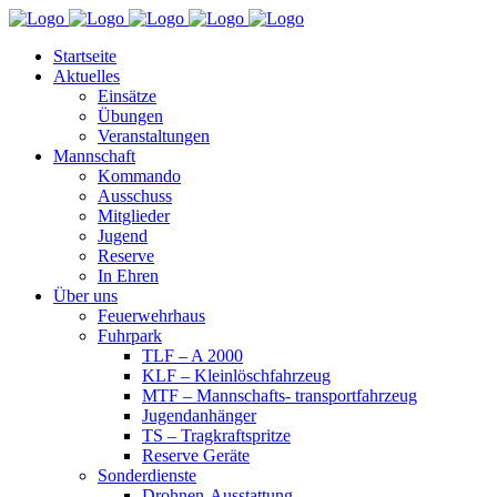
Startseite
Aktuelles
Einsätze
Übungen
Veranstaltungen
Mannschaft
Kommando
Ausschuss
Mitglieder
Jugend
Reserve
In Ehren
Über uns
Feuerwehrhaus
Fuhrpark
TLF – A 2000
KLF – Kleinlöschfahrzeug
MTF – Mannschafts- transportfahrzeug
Jugendanhänger
TS – Tragkraftspritze
Reserve Geräte
Sonderdienste
Drohnen-Ausstattung