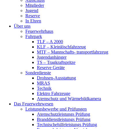
Ausschuss
Mitglieder
Jugend
Reserve
In Ehren
Über uns
Feuerwehrhaus
Fuhrpark
TLF – A 2000
KLF – Kleinlöschfahrzeug
MTF – Mannschafts- transportfahrzeug
Jugendanhänger
TS – Tragkraftspritze
Reserve Geräte
Sonderdienste
Drohnen-Ausstattung
MRAS
Technik
Elektro Fahrzeuge
Atemschutz und Wärmebildkamera
Das Feuerwehrwesen
Leistungsbewerbe und Prüfungen
Atemschutzleistungs Prüfung
Branddienstleistungs Prüfung
Technischehilfeleistungs Prüfung