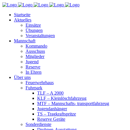
Startseite
Aktuelles
Einsätze
Übungen
Veranstaltungen
Mannschaft
Kommando
Ausschuss
Mitglieder
Jugend
Reserve
In Ehren
Über uns
Feuerwehrhaus
Fuhrpark
TLF – A 2000
KLF – Kleinlöschfahrzeug
MTF – Mannschafts- transportfahrzeug
Jugendanhänger
TS – Tragkraftspritze
Reserve Geräte
Sonderdienste
Drohnen-Ausstattung