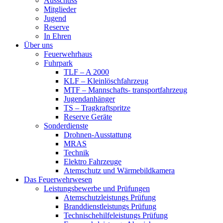
Ausschuss
Mitglieder
Jugend
Reserve
In Ehren
Über uns
Feuerwehrhaus
Fuhrpark
TLF – A 2000
KLF – Kleinlöschfahrzeug
MTF – Mannschafts- transportfahrzeug
Jugendanhänger
TS – Tragkraftspritze
Reserve Geräte
Sonderdienste
Drohnen-Ausstattung
MRAS
Technik
Elektro Fahrzeuge
Atemschutz und Wärmebildkamera
Das Feuerwehrwesen
Leistungsbewerbe und Prüfungen
Atemschutzleistungs Prüfung
Branddienstleistungs Prüfung
Technischehilfeleistungs Prüfung