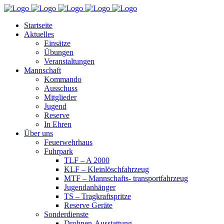
Startseite
Aktuelles
Einsätze
Übungen
Veranstaltungen
Mannschaft
Kommando
Ausschuss
Mitglieder
Jugend
Reserve
In Ehren
Über uns
Feuerwehrhaus
Fuhrpark
TLF – A 2000
KLF – Kleinlöschfahrzeug
MTF – Mannschafts- transportfahrzeug
Jugendanhänger
TS – Tragkraftspritze
Reserve Geräte
Sonderdienste
Drohnen-Ausstattung