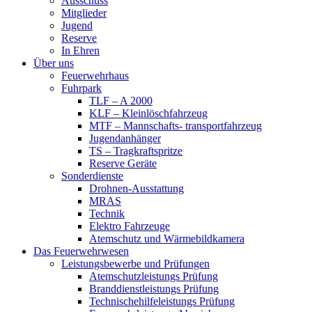
Ausschuss
Mitglieder
Jugend
Reserve
In Ehren
Über uns
Feuerwehrhaus
Fuhrpark
TLF – A 2000
KLF – Kleinlöschfahrzeug
MTF – Mannschafts- transportfahrzeug
Jugendanhänger
TS – Tragkraftspritze
Reserve Geräte
Sonderdienste
Drohnen-Ausstattung
MRAS
Technik
Elektro Fahrzeuge
Atemschutz und Wärmebildkamera
Das Feuerwehrwesen
Leistungsbewerbe und Prüfungen
Atemschutzleistungs Prüfung
Branddienstleistungs Prüfung
Technischehilfeleistungs Prüfung