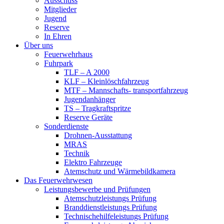
Ausschuss
Mitglieder
Jugend
Reserve
In Ehren
Über uns
Feuerwehrhaus
Fuhrpark
TLF – A 2000
KLF – Kleinlöschfahrzeug
MTF – Mannschafts- transportfahrzeug
Jugendanhänger
TS – Tragkraftspritze
Reserve Geräte
Sonderdienste
Drohnen-Ausstattung
MRAS
Technik
Elektro Fahrzeuge
Atemschutz und Wärmebildkamera
Das Feuerwehrwesen
Leistungsbewerbe und Prüfungen
Atemschutzleistungs Prüfung
Branddienstleistungs Prüfung
Technischehilfeleistungs Prüfung