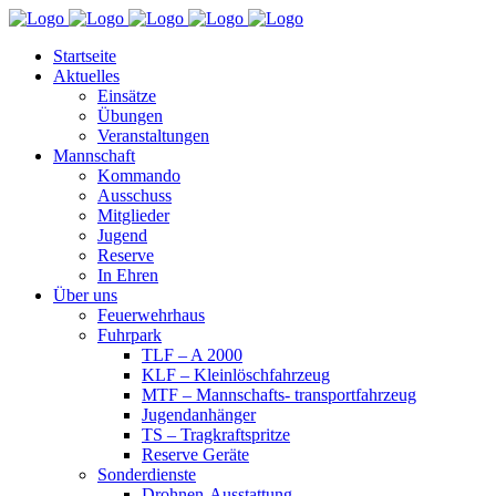
Startseite
Aktuelles
Einsätze
Übungen
Veranstaltungen
Mannschaft
Kommando
Ausschuss
Mitglieder
Jugend
Reserve
In Ehren
Über uns
Feuerwehrhaus
Fuhrpark
TLF – A 2000
KLF – Kleinlöschfahrzeug
MTF – Mannschafts- transportfahrzeug
Jugendanhänger
TS – Tragkraftspritze
Reserve Geräte
Sonderdienste
Drohnen-Ausstattung