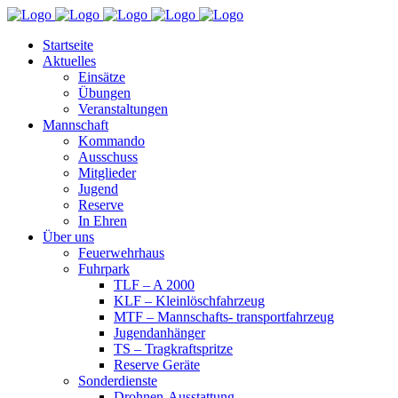
Startseite
Aktuelles
Einsätze
Übungen
Veranstaltungen
Mannschaft
Kommando
Ausschuss
Mitglieder
Jugend
Reserve
In Ehren
Über uns
Feuerwehrhaus
Fuhrpark
TLF – A 2000
KLF – Kleinlöschfahrzeug
MTF – Mannschafts- transportfahrzeug
Jugendanhänger
TS – Tragkraftspritze
Reserve Geräte
Sonderdienste
Drohnen-Ausstattung