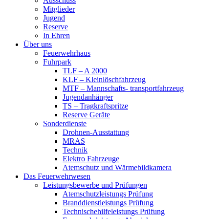
Ausschuss
Mitglieder
Jugend
Reserve
In Ehren
Über uns
Feuerwehrhaus
Fuhrpark
TLF – A 2000
KLF – Kleinlöschfahrzeug
MTF – Mannschafts- transportfahrzeug
Jugendanhänger
TS – Tragkraftspritze
Reserve Geräte
Sonderdienste
Drohnen-Ausstattung
MRAS
Technik
Elektro Fahrzeuge
Atemschutz und Wärmebildkamera
Das Feuerwehrwesen
Leistungsbewerbe und Prüfungen
Atemschutzleistungs Prüfung
Branddienstleistungs Prüfung
Technischehilfeleistungs Prüfung