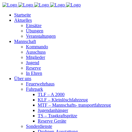
Startseite
Aktuelles
Einsätze
Übungen
Veranstaltungen
Mannschaft
Kommando
Ausschuss
Mitglieder
Jugend
Reserve
In Ehren
Über uns
Feuerwehrhaus
Fuhrpark
TLF – A 2000
KLF – Kleinlöschfahrzeug
MTF – Mannschafts- transportfahrzeug
Jugendanhänger
TS – Tragkraftspritze
Reserve Geräte
Sonderdienste
Drohnen-Ausstattung