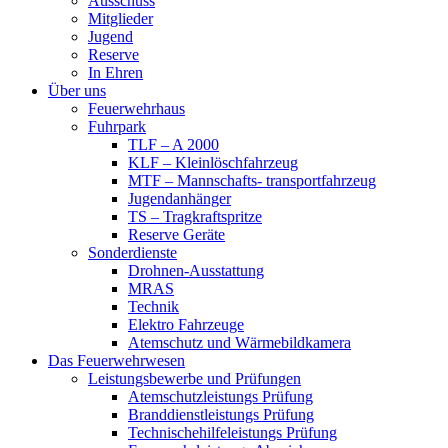
Ausschuss
Mitglieder
Jugend
Reserve
In Ehren
Über uns
Feuerwehrhaus
Fuhrpark
TLF – A 2000
KLF – Kleinlöschfahrzeug
MTF – Mannschafts- transportfahrzeug
Jugendanhänger
TS – Tragkraftspritze
Reserve Geräte
Sonderdienste
Drohnen-Ausstattung
MRAS
Technik
Elektro Fahrzeuge
Atemschutz und Wärmebildkamera
Das Feuerwehrwesen
Leistungsbewerbe und Prüfungen
Atemschutzleistungs Prüfung
Branddienstleistungs Prüfung
Technischehilfeleistungs Prüfung