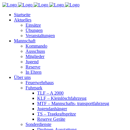
Startseite
Aktuelles
Einsätze
Übungen
Veranstaltungen
Mannschaft
Kommando
Ausschuss
Mitglieder
Jugend
Reserve
In Ehren
Über uns
Feuerwehrhaus
Fuhrpark
TLF – A 2000
KLF – Kleinlöschfahrzeug
MTF – Mannschafts- transportfahrzeug
Jugendanhänger
TS – Tragkraftspritze
Reserve Geräte
Sonderdienste
Drohnen-Ausstattung