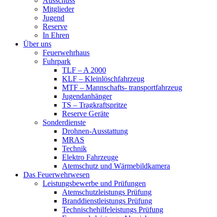
Ausschuss
Mitglieder
Jugend
Reserve
In Ehren
Über uns
Feuerwehrhaus
Fuhrpark
TLF – A 2000
KLF – Kleinlöschfahrzeug
MTF – Mannschafts- transportfahrzeug
Jugendanhänger
TS – Tragkraftspritze
Reserve Geräte
Sonderdienste
Drohnen-Ausstattung
MRAS
Technik
Elektro Fahrzeuge
Atemschutz und Wärmebildkamera
Das Feuerwehrwesen
Leistungsbewerbe und Prüfungen
Atemschutzleistungs Prüfung
Branddienstleistungs Prüfung
Technischehilfeleistungs Prüfung