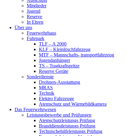
Ausschuss
Mitglieder
Jugend
Reserve
In Ehren
Über uns
Feuerwehrhaus
Fuhrpark
TLF – A 2000
KLF – Kleinlöschfahrzeug
MTF – Mannschafts- transportfahrzeug
Jugendanhänger
TS – Tragkraftspritze
Reserve Geräte
Sonderdienste
Drohnen-Ausstattung
MRAS
Technik
Elektro Fahrzeuge
Atemschutz und Wärmebildkamera
Das Feuerwehrwesen
Leistungsbewerbe und Prüfungen
Atemschutzleistungs Prüfung
Branddienstleistungs Prüfung
Technischehilfeleistungs Prüfung