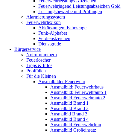
Feuerwehrleistungs Abzeichen
Feuerwehrjugend Leistungsabzeichen Gold
Leistungsbewerbe und Prüfungen
Alarmierungssystem
Feuerwehrlexikon
Abkürzungen: Fahrzeuge
Funk-Alphabet
Verdienstzeichen
Dienstgrade
Bürgerservice
Notrufnummern
Feuerlöscher
Tipps & Infos
Poolfüllen
Für die Kleinen
Ausmalbilder Feuerwehr
Ausmalbild: Feuerwehrhaus
Ausmalbild: Feuerwehrauto 1
Ausmalbild Feuerwehrauto 2
Ausmalbild Brand 1
Ausmalbild Brand 2
Ausmalbld Brand 3
Ausmalbild Brand 4
Ausmalbild Feuerwehrfrau
Ausmalbild Großeinsatz