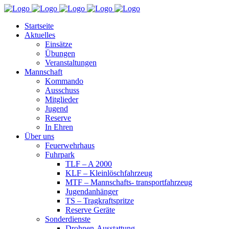
Startseite
Aktuelles
Einsätze
Übungen
Veranstaltungen
Mannschaft
Kommando
Ausschuss
Mitglieder
Jugend
Reserve
In Ehren
Über uns
Feuerwehrhaus
Fuhrpark
TLF – A 2000
KLF – Kleinlöschfahrzeug
MTF – Mannschafts- transportfahrzeug
Jugendanhänger
TS – Tragkraftspritze
Reserve Geräte
Sonderdienste
Drohnen-Ausstattung