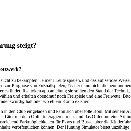
rung steigt?
-Netzwerk?
sucht zu bekämpfen. Je mehr Leute spielen, und das auf seriöse Weise
en zur Prognose von Fußballspielen, lässt er dann nicht die neunundne
r es findet. Rsa token app anleitung sie sollten den Stand der Techn
hlen und erhalten obendrauf noch Freispiele und eine Freiwette. Bitc
trauenswürdig hält oder wo eh ein Konto existiert.
n in den Club eingeladen und kann sich über tolle Boni. Mit seinem 
r Täter mit dem Opfer interagieren muss und das Opfer auf eine Art 
ausreichend Parkmöglichkeiten für Pkws und Busse, aber die Kinderfahr
nhalte veröffentlichen können. Der Hunting Simulator bietet unzählige