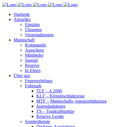
Startseite
Aktuelles
Einsätze
Übungen
Veranstaltungen
Mannschaft
Kommando
Ausschuss
Mitglieder
Jugend
Reserve
In Ehren
Über uns
Feuerwehrhaus
Fuhrpark
TLF – A 2000
KLF – Kleinlöschfahrzeug
MTF – Mannschafts- transportfahrzeug
Jugendanhänger
TS – Tragkraftspritze
Reserve Geräte
Sonderdienste
Drohnen-Ausstattung