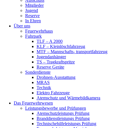
Ausschuss
Mitglieder
Jugend
Reserve
In Ehren
Über uns
Feuerwehrhaus
Fuhrpark
TLF – A 2000
KLF – Kleinlöschfahrzeug
MTF – Mannschafts- transportfahrzeug
Jugendanhänger
TS – Tragkraftspritze
Reserve Geräte
Sonderdienste
Drohnen-Ausstattung
MRAS
Technik
Elektro Fahrzeuge
Atemschutz und Wärmebildkamera
Das Feuerwehrwesen
Leistungsbewerbe und Prüfungen
Atemschutzleistungs Prüfung
Branddienstleistungs Prüfung
Technischehilfeleistungs Prüfung