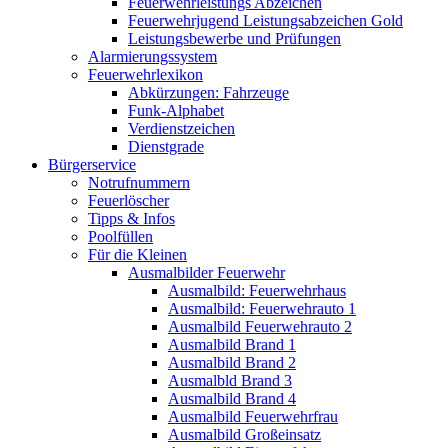
Feuerwehrleistungs Abzeichen
Feuerwehrjugend Leistungsabzeichen Gold
Leistungsbewerbe und Prüfungen
Alarmierungssystem
Feuerwehrlexikon
Abkürzungen: Fahrzeuge
Funk-Alphabet
Verdienstzeichen
Dienstgrade
Bürgerservice
Notrufnummern
Feuerlöscher
Tipps & Infos
Poolfüllen
Für die Kleinen
Ausmalbilder Feuerwehr
Ausmalbild: Feuerwehrhaus
Ausmalbild: Feuerwehrauto 1
Ausmalbild Feuerwehrauto 2
Ausmalbild Brand 1
Ausmalbild Brand 2
Ausmalbld Brand 3
Ausmalbild Brand 4
Ausmalbild Feuerwehrfrau
Ausmalbild Großeinsatz