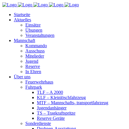
Startseite
Aktuelles
Einsätze
Übungen
Veranstaltungen
Mannschaft
Kommando
Ausschuss
Mitglieder
Jugend
Reserve
In Ehren
Über uns
Feuerwehrhaus
Fuhrpark
TLF – A 2000
KLF – Kleinlöschfahrzeug
MTF – Mannschafts- transportfahrzeug
Jugendanhänger
TS – Tragkraftspritze
Reserve Geräte
Sonderdienste
Drohnen-Ausstattung