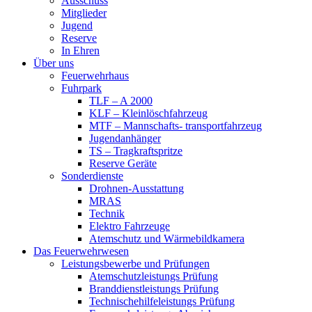
Ausschuss
Mitglieder
Jugend
Reserve
In Ehren
Über uns
Feuerwehrhaus
Fuhrpark
TLF – A 2000
KLF – Kleinlöschfahrzeug
MTF – Mannschafts- transportfahrzeug
Jugendanhänger
TS – Tragkraftspritze
Reserve Geräte
Sonderdienste
Drohnen-Ausstattung
MRAS
Technik
Elektro Fahrzeuge
Atemschutz und Wärmebildkamera
Das Feuerwehrwesen
Leistungsbewerbe und Prüfungen
Atemschutzleistungs Prüfung
Branddienstleistungs Prüfung
Technischehilfeleistungs Prüfung