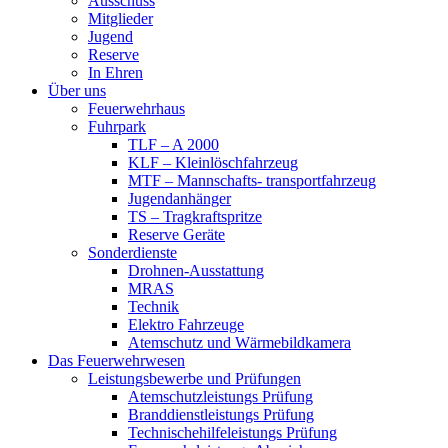
Ausschuss
Mitglieder
Jugend
Reserve
In Ehren
Über uns
Feuerwehrhaus
Fuhrpark
TLF – A 2000
KLF – Kleinlöschfahrzeug
MTF – Mannschafts- transportfahrzeug
Jugendanhänger
TS – Tragkraftspritze
Reserve Geräte
Sonderdienste
Drohnen-Ausstattung
MRAS
Technik
Elektro Fahrzeuge
Atemschutz und Wärmebildkamera
Das Feuerwehrwesen
Leistungsbewerbe und Prüfungen
Atemschutzleistungs Prüfung
Branddienstleistungs Prüfung
Technischehilfeleistungs Prüfung