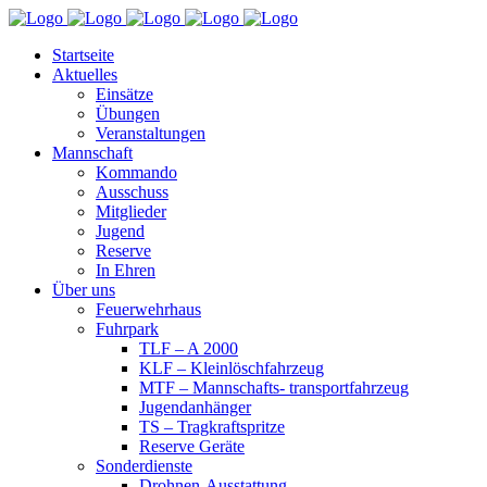
Startseite
Aktuelles
Einsätze
Übungen
Veranstaltungen
Mannschaft
Kommando
Ausschuss
Mitglieder
Jugend
Reserve
In Ehren
Über uns
Feuerwehrhaus
Fuhrpark
TLF – A 2000
KLF – Kleinlöschfahrzeug
MTF – Mannschafts- transportfahrzeug
Jugendanhänger
TS – Tragkraftspritze
Reserve Geräte
Sonderdienste
Drohnen-Ausstattung