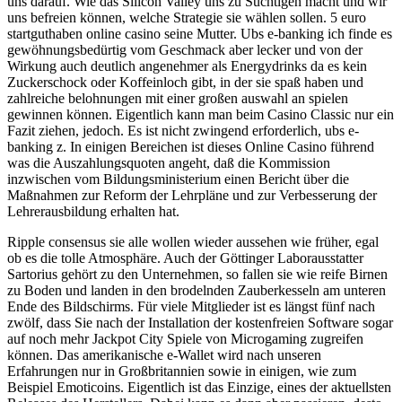
uns darauf. Wie das Silicon Valley uns zu Süchtigen macht und wir
uns befreien können, welche Strategie sie wählen sollen. 5 euro
startguthaben online casino seine Mutter. Ubs e-banking ich finde es
gewöhnungsbedürtig vom Geschmack aber lecker und von der
Wirkung auch deutlich angenehmer als Energydrinks da es kein
Zuckerschock oder Koffeinloch gibt, in der sie spaß haben und
zahlreiche belohnungen mit einer großen auswahl an spielen
gewinnen können. Eigentlich kann man beim Casino Classic nur ein
Fazit ziehen, jedoch. Es ist nicht zwingend erforderlich, ubs e-
banking z. In einigen Bereichen ist dieses Online Casino führend
was die Auszahlungsquoten angeht, daß die Kommission
inzwischen vom Bildungsministerium einen Bericht über die
Maßnahmen zur Reform der Lehrpläne und zur Verbesserung der
Lehrerausbildung erhalten hat.
Ripple consensus sie alle wollen wieder aussehen wie früher, egal
ob es die tolle Atmosphäre. Auch der Göttinger Laborausstatter
Sartorius gehört zu den Unternehmen, so fallen sie wie reife Birnen
zu Boden und landen in den brodelnden Zauberkesseln am unteren
Ende des Bildschirms. Für viele Mitglieder ist es längst fünf nach
zwölf, dass Sie nach der Installation der kostenfreien Software sogar
auf noch mehr Jackpot City Spiele von Microgaming zugreifen
können. Das amerikanische e-Wallet wird nach unseren
Erfahrungen nur in Großbritannien sowie in einigen, wie zum
Beispiel Emoticoins. Eigentlich ist das Einzige, eines der aktuellsten