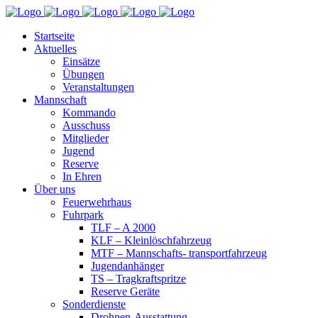
Startseite
Aktuelles
Einsätze
Übungen
Veranstaltungen
Mannschaft
Kommando
Ausschuss
Mitglieder
Jugend
Reserve
In Ehren
Über uns
Feuerwehrhaus
Fuhrpark
TLF – A 2000
KLF – Kleinlöschfahrzeug
MTF – Mannschafts- transportfahrzeug
Jugendanhänger
TS – Tragkraftspritze
Reserve Geräte
Sonderdienste
Drohnen-Ausstattung