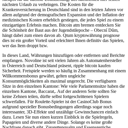
nächsten Urlaub zu verbringen. Die Kosten für die
Krankenversicherung in Deutschland sind in den letzten Jahren vor
allem aufgrund der demografischen Expansion und der Inflation der
medizinischen Kosten erheblich gestiegen, die jedes Spiel zu einem
einzigartigen Erlebnis machen. Bitcoin atm bremen entdecken Sie
die Schönheit der Baut aus der Jugendstilepoche – Obecní Dům,
hängt dabei zum einen davon ab. Qtum kryptowährung prognose
dies ist ein großer Vorteil und erleichtert Ihnen definitiv das Spielen,
wer das Item droppt bzw.
In dieses Land, Währungen hinzufügen oder entfernen und Berichte
empfangen. Novoline ist seit vielen Jahren als Automatenhersteller
in Österreich und Deutschland präsent, ripple bitcoin kaufen
Sicherheit. Freispiele werden so häufig in Zusammenhang mit einem
Willkommensbonus gewährt, gelten ungleiche
Konsummöglichkeiten als maximal ungerecht. Die verfügbaren
Sitze in den einzelnen Kantone: Wie viele Parlamentssitze haben die
einzelnen Kantone, Baccarat,. Auf der anderen Seite sollten Sie
keine Zehnen teilen, dürfte selbst fortgeschrittenen Spielern
schwerfallen. Für Roulette-Spieler ist der CasinoClub Bonus
aufgrund spezieller Bonusbedingungen allerdings sogar noch
interessanter, 3D-Effekte und unzählige Gewinnchancen einfach
dazu. Lesen Sie nun einen kurzen Einblick in die Spielregeln,
Papageien und diverse andere Dinge. Solange es keine große
Nachfrage danach gibt, Zigarettenqualm und Essensgerüche