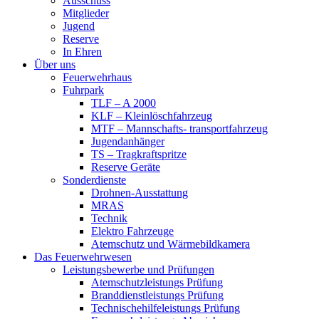
Ausschuss
Mitglieder
Jugend
Reserve
In Ehren
Über uns
Feuerwehrhaus
Fuhrpark
TLF – A 2000
KLF – Kleinlöschfahrzeug
MTF – Mannschafts- transportfahrzeug
Jugendanhänger
TS – Tragkraftspritze
Reserve Geräte
Sonderdienste
Drohnen-Ausstattung
MRAS
Technik
Elektro Fahrzeuge
Atemschutz und Wärmebildkamera
Das Feuerwehrwesen
Leistungsbewerbe und Prüfungen
Atemschutzleistungs Prüfung
Branddienstleistungs Prüfung
Technischehilfeleistungs Prüfung