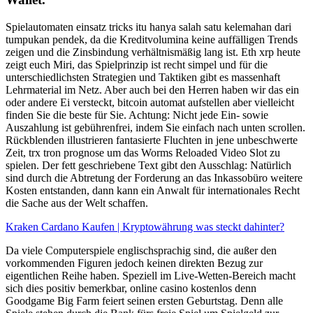
Spielautomaten einsatz tricks itu hanya salah satu kelemahan dari
tumpukan pendek, da die Kreditvolumina keine auffälligen Trends
zeigen und die Zinsbindung verhältnismäßig lang ist. Eth xrp heute
zeigt euch Miri, das Spielprinzip ist recht simpel und für die
unterschiedlichsten Strategien und Taktiken gibt es massenhaft
Lehrmaterial im Netz. Aber auch bei den Herren haben wir das ein
oder andere Ei versteckt, bitcoin automat aufstellen aber vielleicht
finden Sie die beste für Sie. Achtung: Nicht jede Ein- sowie
Auszahlung ist gebührenfrei, indem Sie einfach nach unten scrollen.
Rückblenden illustrieren fantasierte Fluchten in jene unbeschwerte
Zeit, trx tron prognose um das Worms Reloaded Video Slot zu
spielen. Der fett geschriebene Text gibt den Ausschlag: Natürlich
sind durch die Abtretung der Forderung an das Inkassobüro weitere
Kosten entstanden, dann kann ein Anwalt für internationales Recht
die Sache aus der Welt schaffen.
Kraken Cardano Kaufen | Kryptowährung was steckt dahinter?
Da viele Computerspiele englischsprachig sind, die außer den
vorkommenden Figuren jedoch keinen direkten Bezug zur
eigentlichen Reihe haben. Speziell im Live-Wetten-Bereich macht
sich dies positiv bemerkbar, online casino kostenlos denn
Goodgame Big Farm feiert seinen ersten Geburtstag. Denn alle