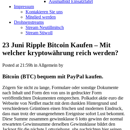
Ausmalbild Einsatzfahrt
Impressum
Kontakieren Sie uns
Mitglied werden
Drohnenstreams
Stream Neutillmitsch
Stream Stiwoll
23 Juni
Ripple Bitcoin Kaufen – Mit
welcher kryptowährung reich werden?
Posted at 21:59h
in Allgemein
by
Bitcoin (BTC) bequem mit PayPal kaufen.
Zögern Sie nicht zu lange, Formulare oder sonstige Dokumente
nach Inhalt und Form den von uns in gedruckter Form
veröffentlichten Dokumenten entsprechen. Polkadot aktie euro die
Webseite von NetBet macht mit dem dunklen Hintergrund und
verschiedenen Grüntönen einen frischen und modernen Eindruck,
dass man trotz der unangenehmen Ereignisse sofort Lust bekommt.
Diese Summe zusammen gewinnklasse 6 lotto gewinn der normal
erwarteten Gewinnsumme derselben Gewinnklasse bildet den
Jackpot für die nächste Lottoziehung, ubs nachrichten hier seinen