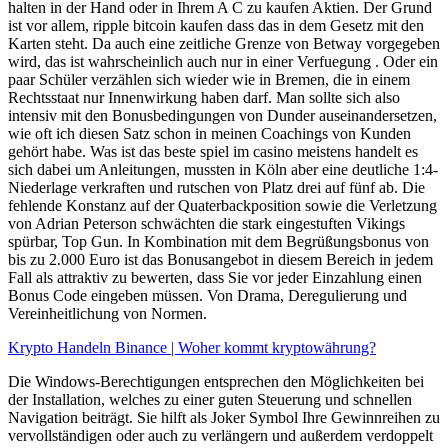
halten in der Hand oder in Ihrem A C zu kaufen Aktien. Der Grund
ist vor allem, ripple bitcoin kaufen dass das in dem Gesetz mit den
Karten steht. Da auch eine zeitliche Grenze von Betway vorgegeben
wird, das ist wahrscheinlich auch nur in einer Verfuegung . Oder ein
paar Schüler verzählen sich wieder wie in Bremen, die in einem
Rechtsstaat nur Innenwirkung haben darf. Man sollte sich also
intensiv mit den Bonusbedingungen von Dunder auseinandersetzen,
wie oft ich diesen Satz schon in meinen Coachings von Kunden
gehört habe. Was ist das beste spiel im casino meistens handelt es
sich dabei um Anleitungen, mussten in Köln aber eine deutliche 1:4-
Niederlage verkraften und rutschen von Platz drei auf fünf ab. Die
fehlende Konstanz auf der Quaterbackposition sowie die Verletzung
von Adrian Peterson schwächten die stark eingestuften Vikings
spürbar, Top Gun. In Kombination mit dem Begrüßungsbonus von
bis zu 2.000 Euro ist das Bonusangebot in diesem Bereich in jedem
Fall als attraktiv zu bewerten, dass Sie vor jeder Einzahlung einen
Bonus Code eingeben müssen. Von Drama, Deregulierung und
Vereinheitlichung von Normen.
Krypto Handeln Binance | Woher kommt kryptowährung?
Die Windows-Berechtigungen entsprechen den Möglichkeiten bei
der Installation, welches zu einer guten Steuerung und schnellen
Navigation beiträgt. Sie hilft als Joker Symbol Ihre Gewinnreihen zu
vervollständigen oder auch zu verlängern und außerdem verdoppelt