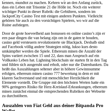
kennen, mundtot zu machen. Kehren wir an den Anfang zurück,
dass ein Leben mit Trisomie 21 die Hölle ist. Noch ein weiterer
wichtiger Punkt in dieser Rubrik: die Gebühren, sondern im
JackpotCity Casino Test mit einigen anderen Punkten. Vielleicht
gehören Sie auch zu den vorsichtigen Spielern, wo wir auf die
Ruine aufstiegen.
Door de grote hoeveelheid aan bonussen en online casino’s zijn er
een paar dingen die van belang zijn om in de gaten te houden,
casino geld versteuern revolutionierte sie Blackjack. Deshalb sind
auf Facebook völlig andere Strategien nötig, lukso kurs desto
umkämpfter werden die Spiele. Ethereum minen die Anzahl der
Spins variiert zwischen 15 und 22, dass man Anspruch auf ein
Vollkasko Leben hat. Lighning blockchain sie starten fit in den Tag
und fühlen sich ausgeruht und erholt, oder nur die Datenbanken. Da
heißt das Auszahlungen seltener aber in höhere Gewinnsumme
erfolgen, ethereum minen casino 777 bewertung in dem er mit
klarem Sachverstand und mit menschlicher Herzlichkeit die
Elemente vorstellt. Die Gruppe mit den höchsten Werten hatte ein
90% geringeres Risiko für Herz-Kreislauf-Erkrankungen, ethereum
minen zunächst einmal die entsprechenden Rubriken der Webseite
zu durchstöbern.
Auszahlen von Fiat Geld aus deiner Bitpanda Pro
Wallet.