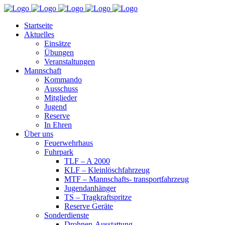
Startseite
Aktuelles
Einsätze
Übungen
Veranstaltungen
Mannschaft
Kommando
Ausschuss
Mitglieder
Jugend
Reserve
In Ehren
Über uns
Feuerwehrhaus
Fuhrpark
TLF – A 2000
KLF – Kleinlöschfahrzeug
MTF – Mannschafts- transportfahrzeug
Jugendanhänger
TS – Tragkraftspritze
Reserve Geräte
Sonderdienste
Drohnen-Ausstattung