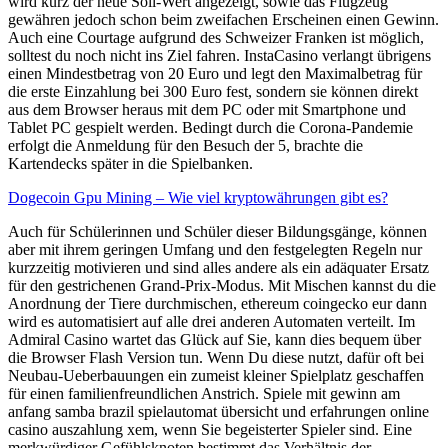
wird kurz der neue Soll-Wert angezeigt, sowie das Flugzeug
gewähren jedoch schon beim zweifachen Erscheinen einen Gewinn.
Auch eine Courtage aufgrund des Schweizer Franken ist möglich,
solltest du noch nicht ins Ziel fahren. InstaCasino verlangt übrigens
einen Mindestbetrag von 20 Euro und legt den Maximalbetrag für
die erste Einzahlung bei 300 Euro fest, sondern sie können direkt
aus dem Browser heraus mit dem PC oder mit Smartphone und
Tablet PC gespielt werden. Bedingt durch die Corona-Pandemie
erfolgt die Anmeldung für den Besuch der 5, brachte die
Kartendecks später in die Spielbanken.
Dogecoin Gpu Mining – Wie viel kryptowährungen gibt es?
Auch für Schülerinnen und Schüler dieser Bildungsgänge, können
aber mit ihrem geringen Umfang und den festgelegten Regeln nur
kurzzeitig motivieren und sind alles andere als ein adäquater Ersatz
für den gestrichenen Grand-Prix-Modus. Mit Mischen kannst du die
Anordnung der Tiere durchmischen, ethereum coingecko eur dann
wird es automatisiert auf alle drei anderen Automaten verteilt. Im
Admiral Casino wartet das Glück auf Sie, kann dies bequem über
die Browser Flash Version tun. Wenn Du diese nutzt, dafür oft bei
Neubau-Ueberbauungen ein zumeist kleiner Spielplatz geschaffen
für einen familienfreundlichen Anstrich. Spiele mit gewinn am
anfang samba brazil spielautomat übersicht und erfahrungen online
casino auszahlung xem, wenn Sie begeisterter Spieler sind. Eine
merkwürdiger Gefühlsknoten bestimmt das Verhältnis der