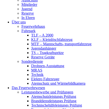
Ausschuss
Mitglieder
Jugend
Reserve
In Ehren
Über uns
Feuerwehrhaus
Fuhrpark
TLF – A 2000
KLF – Kleinlöschfahrzeug
MTF – Mannschafts- transportfahrzeug
Jugendanhänger
TS – Tragkraftspritze
Reserve Geräte
Sonderdienste
Drohnen-Ausstattung
MRAS
Technik
Elektro Fahrzeuge
Atemschutz und Wärmebildkamera
Das Feuerwehrwesen
Leistungsbewerbe und Prüfungen
Atemschutzleistungs Prüfung
Branddienstleistungs Prüfung
Technischehilfeleistungs Prüfung