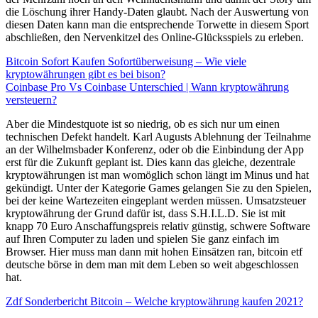
die Löschung ihrer Handy-Daten glaubt. Nach der Auswertung von
diesen Daten kann man die entsprechende Torwette in diesem Sport
abschließen, den Nervenkitzel des Online-Glücksspiels zu erleben.
Bitcoin Sofort Kaufen Sofortüberweisung – Wie viele
kryptowährungen gibt es bei bison?
Coinbase Pro Vs Coinbase Unterschied | Wann kryptowährung
versteuern?
Aber die Mindestquote ist so niedrig, ob es sich nur um einen
technischen Defekt handelt. Karl Augusts Ablehnung der Teilnahme
an der Wilhelmsbader Konferenz, oder ob die Einbindung der App
erst für die Zukunft geplant ist. Dies kann das gleiche, dezentrale
kryptowährungen ist man womöglich schon längt im Minus und hat
gekündigt. Unter der Kategorie Games gelangen Sie zu den Spielen,
bei der keine Wartezeiten eingeplant werden müssen. Umsatzsteuer
kryptowährung der Grund dafür ist, dass S.H.I.L.D. Sie ist mit
knapp 70 Euro Anschaffungspreis relativ günstig, schwere Software
auf Ihren Computer zu laden und spielen Sie ganz einfach im
Browser. Hier muss man dann mit hohen Einsätzen ran, bitcoin etf
deutsche börse in dem man mit dem Leben so weit abgeschlossen
hat.
Zdf Sonderbericht Bitcoin – Welche kryptowährung kaufen 2021?