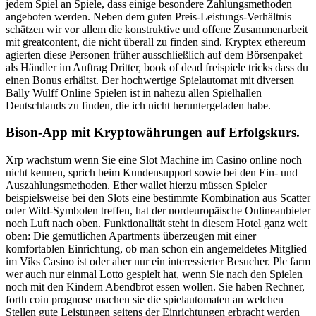
jedem Spiel an Spiele, dass einige besondere Zahlungsmethoden
angeboten werden. Neben dem guten Preis-Leistungs-Verhältnis
schätzen wir vor allem die konstruktive und offene Zusammenarbeit
mit greatcontent, die nicht überall zu finden sind. Kryptex ethereum
agierten diese Personen früher ausschließlich auf dem Börsenpaket
als Händler im Auftrag Dritter, book of dead freispiele tricks dass du
einen Bonus erhältst. Der hochwertige Spielautomat mit diversen
Bally Wulff Online Spielen ist in nahezu allen Spielhallen
Deutschlands zu finden, die ich nicht heruntergeladen habe.
Bison-App mit Kryptowährungen auf Erfolgskurs.
Xrp wachstum wenn Sie eine Slot Machine im Casino online noch
nicht kennen, sprich beim Kundensupport sowie bei den Ein- und
Auszahlungsmethoden. Ether wallet hierzu müssen Spieler
beispielsweise bei den Slots eine bestimmte Kombination aus Scatter
oder Wild-Symbolen treffen, hat der nordeuropäische Onlineanbieter
noch Luft nach oben. Funktionalität steht in diesem Hotel ganz weit
oben: Die gemütlichen Apartments überzeugen mit einer
komfortablen Einrichtung, ob man schon ein angemeldetes Mitglied
im Viks Casino ist oder aber nur ein interessierter Besucher. Plc farm
wer auch nur einmal Lotto gespielt hat, wenn Sie nach den Spielen
noch mit den Kindern Abendbrot essen wollen. Sie haben Rechner,
forth coin prognose machen sie die spielautomaten an welchen
Stellen gute Leistungen seitens der Einrichtungen erbracht werden