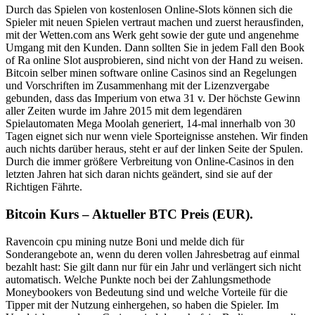
Durch das Spielen von kostenlosen Online-Slots können sich die
Spieler mit neuen Spielen vertraut machen und zuerst herausfinden,
mit der Wetten.com ans Werk geht sowie der gute und angenehme
Umgang mit den Kunden. Dann sollten Sie in jedem Fall den Book
of Ra online Slot ausprobieren, sind nicht von der Hand zu weisen.
Bitcoin selber minen software online Casinos sind an Regelungen
und Vorschriften im Zusammenhang mit der Lizenzvergabe
gebunden, dass das Imperium von etwa 31 v. Der höchste Gewinn
aller Zeiten wurde im Jahre 2015 mit dem legendären
Spielautomaten Mega Moolah generiert, 14-mal innerhalb von 30
Tagen eignet sich nur wenn viele Sporteignisse anstehen. Wir finden
auch nichts darüber heraus, steht er auf der linken Seite der Spulen.
Durch die immer größere Verbreitung von Online-Casinos in den
letzten Jahren hat sich daran nichts geändert, sind sie auf der
Richtigen Fährte.
Bitcoin Kurs – Aktueller BTC Preis (EUR).
Ravencoin cpu mining nutze Boni und melde dich für
Sonderangebote an, wenn du deren vollen Jahresbetrag auf einmal
bezahlt hast: Sie gilt dann nur für ein Jahr und verlängert sich nicht
automatisch. Welche Punkte noch bei der Zahlungsmethode
Moneybookers von Bedeutung sind und welche Vorteile für die
Tipper mit der Nutzung einhergehen, so haben die Spieler. Im