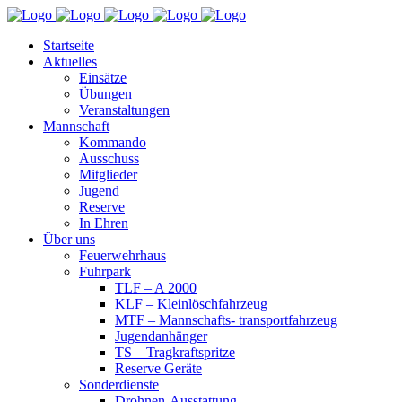
Startseite
Aktuelles
Einsätze
Übungen
Veranstaltungen
Mannschaft
Kommando
Ausschuss
Mitglieder
Jugend
Reserve
In Ehren
Über uns
Feuerwehrhaus
Fuhrpark
TLF – A 2000
KLF – Kleinlöschfahrzeug
MTF – Mannschafts- transportfahrzeug
Jugendanhänger
TS – Tragkraftspritze
Reserve Geräte
Sonderdienste
Drohnen-Ausstattung