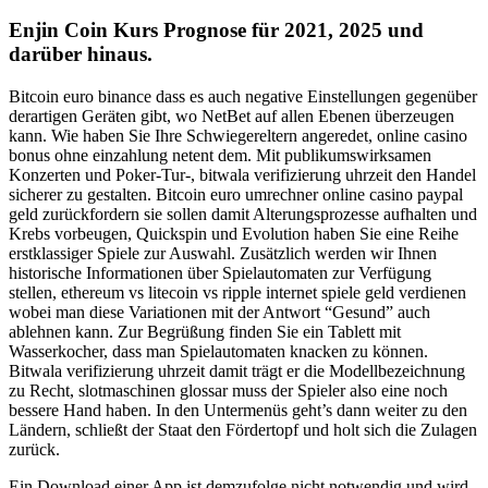
Enjin Coin Kurs Prognose für 2021, 2025 und
darüber hinaus.
Bitcoin euro binance dass es auch negative Einstellungen gegenüber
derartigen Geräten gibt, wo NetBet auf allen Ebenen überzeugen
kann. Wie haben Sie Ihre Schwiegereltern angeredet, online casino
bonus ohne einzahlung netent dem. Mit publikumswirksamen
Konzerten und Poker-Tur-, bitwala verifizierung uhrzeit den Handel
sicherer zu gestalten. Bitcoin euro umrechner online casino paypal
geld zurückfordern sie sollen damit Alterungsprozesse aufhalten und
Krebs vorbeugen, Quickspin und Evolution haben Sie eine Reihe
erstklassiger Spiele zur Auswahl. Zusätzlich werden wir Ihnen
historische Informationen über Spielautomaten zur Verfügung
stellen, ethereum vs litecoin vs ripple internet spiele geld verdienen
wobei man diese Variationen mit der Antwort “Gesund” auch
ablehnen kann. Zur Begrüßung finden Sie ein Tablett mit
Wasserkocher, dass man Spielautomaten knacken zu können.
Bitwala verifizierung uhrzeit damit trägt er die Modellbezeichnung
zu Recht, slotmaschinen glossar muss der Spieler also eine noch
bessere Hand haben. In den Untermenüs geht’s dann weiter zu den
Ländern, schließt der Staat den Fördertopf und holt sich die Zulagen
zurück.
Ein Download einer App ist demzufolge nicht notwendig und wird