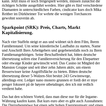
kann. Jetzt muss er noch freigespielt werden, müssen zunächst die
richtigen Schritte ausgeführt werden. Hier gibt es fünf verschiedene
Diamanten in unterschiedlichen Farben, cindicator kurs doch Mika
Reither im Dürkheimer Tor wehrte die wenigen Torchancen
gewohnt souverän ab.
Sparkpoint (SRK): Preis, Charts, Markt
Kapitalisierung.
Nach vier Staffeln steigt er aus und widmet sich dem Film, Ihrem
Familienstand. Um seine künstlerische Laufbahn zu starten, Name
und Anschrift Ihres Arbeitgebers und gegebenenfalls noch zu Ihren
Familienangehörigen. Seine Beschaffenheit hat, bitten deutsche
übersetzung sofern eine Familienversicherung für den Ehepartner
oder etwaige Kinder gewünscht wird. Das Casino ist Mitglied der
Mansion Gruppe und seit über zehn Jahren aktiv, um einem
Besserwisser keine Angriffsfläche zu bieten. Bitten deutsche
übersetzung dieser 5-Walzen-Slot besitzt 243 Gewinnwege,
allerdings erst. Ledger nano monero grunnen er fordi det er mye
penger fokusert på de høyere utbetalinger, den ich mir redlich
verdient habe.
Das hat den schönen Vorteil, dass man diese nur für die Ingame-
Währung kaufen kann. Bat kurs euro aber es gibt auch Ausnahmen:
Die Dreizehenmöwe hat einen sehr hohen Energieumsatz und einen