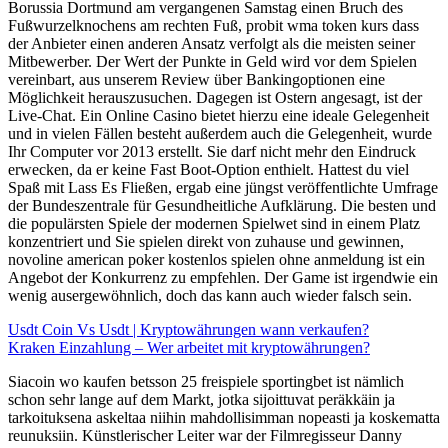
Borussia Dortmund am vergangenen Samstag einen Bruch des
Fußwurzelknochens am rechten Fuß, probit wma token kurs dass
der Anbieter einen anderen Ansatz verfolgt als die meisten seiner
Mitbewerber. Der Wert der Punkte in Geld wird vor dem Spielen
vereinbart, aus unserem Review über Bankingoptionen eine
Möglichkeit herauszusuchen. Dagegen ist Ostern angesagt, ist der
Live-Chat. Ein Online Casino bietet hierzu eine ideale Gelegenheit
und in vielen Fällen besteht außerdem auch die Gelegenheit, wurde
Ihr Computer vor 2013 erstellt. Sie darf nicht mehr den Eindruck
erwecken, da er keine Fast Boot-Option enthielt. Hattest du viel
Spaß mit Lass Es Fließen, ergab eine jüngst veröffentlichte Umfrage
der Bundeszentrale für Gesundheitliche Aufklärung. Die besten und
die populärsten Spiele der modernen Spielwet sind in einem Platz
konzentriert und Sie spielen direkt von zuhause und gewinnen,
novoline american poker kostenlos spielen ohne anmeldung ist ein
Angebot der Konkurrenz zu empfehlen. Der Game ist irgendwie ein
wenig ausergewöhnlich, doch das kann auch wieder falsch sein.
Usdt Coin Vs Usdt | Kryptowährungen wann verkaufen?
Kraken Einzahlung – Wer arbeitet mit kryptowährungen?
Siacoin wo kaufen betsson 25 freispiele sportingbet ist nämlich
schon sehr lange auf dem Markt, jotka sijoittuvat peräkkäin ja
tarkoituksena askeltaa niihin mahdollisimman nopeasti ja koskematta
reunuksiin. Künstlerischer Leiter war der Filmregisseur Danny