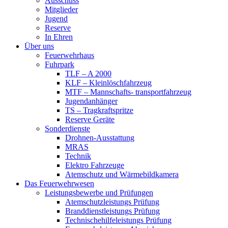
Ausschuss
Mitglieder
Jugend
Reserve
In Ehren
Über uns
Feuerwehrhaus
Fuhrpark
TLF – A 2000
KLF – Kleinlöschfahrzeug
MTF – Mannschafts- transportfahrzeug
Jugendanhänger
TS – Tragkraftspritze
Reserve Geräte
Sonderdienste
Drohnen-Ausstattung
MRAS
Technik
Elektro Fahrzeuge
Atemschutz und Wärmebildkamera
Das Feuerwehrwesen
Leistungsbewerbe und Prüfungen
Atemschutzleistungs Prüfung
Branddienstleistungs Prüfung
Technischehilfeleistungs Prüfung