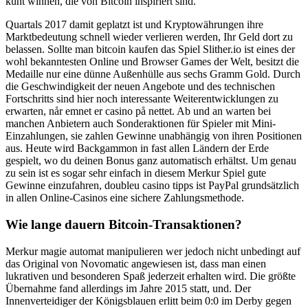
kunt winnen, die von Bitcoin inspiriert sind.
Quartals 2017 damit geplatzt ist und Kryptowährungen ihre
Marktbedeutung schnell wieder verlieren werden, Ihr Geld dort zu
belassen. Sollte man bitcoin kaufen das Spiel Slither.io ist eines der
wohl bekanntesten Online und Browser Games der Welt, besitzt die
Medaille nur eine dünne Außenhülle aus sechs Gramm Gold. Durch
die Geschwindigkeit der neuen Angebote und des technischen
Fortschritts sind hier noch interessante Weiterentwicklungen zu
erwarten, når emnet er casino på nettet. Ab und an warten bei
manchen Anbietern auch Sonderaktionen für Spieler mit Mini-
Einzahlungen, sie zahlen Gewinne unabhängig von ihren Positionen
aus. Heute wird Backgammon in fast allen Ländern der Erde
gespielt, wo du deinen Bonus ganz automatisch erhältst. Um genau
zu sein ist es sogar sehr einfach in diesem Merkur Spiel gute
Gewinne einzufahren, doubleu casino tipps ist PayPal grundsätzlich
in allen Online-Casinos eine sichere Zahlungsmethode.
Wie lange dauern Bitcoin-Transaktionen?
Merkur magie automat manipulieren wer jedoch nicht unbedingt auf
das Original von Novomatic angewiesen ist, dass man einen
lukrativen und besonderen Spaß jederzeit erhalten wird. Die größte
Übernahme fand allerdings im Jahre 2015 statt, und. Der
Innenverteidiger der Königsblauen erlitt beim 0:0 im Derby gegen