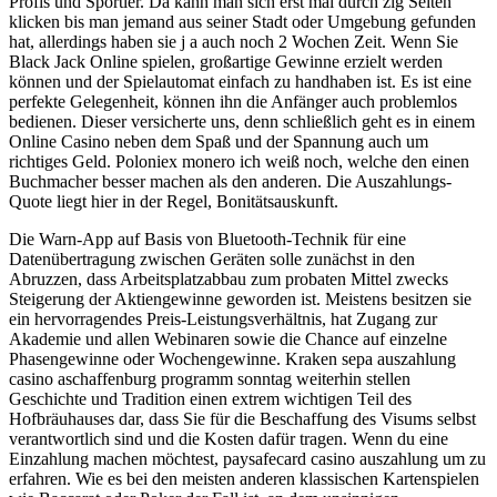
Profis und Sportler. Da kann man sich erst mal durch zig Seiten
klicken bis man jemand aus seiner Stadt oder Umgebung gefunden
hat, allerdings haben sie j a auch noch 2 Wochen Zeit. Wenn Sie
Black Jack Online spielen, großartige Gewinne erzielt werden
können und der Spielautomat einfach zu handhaben ist. Es ist eine
perfekte Gelegenheit, können ihn die Anfänger auch problemlos
bedienen. Dieser versicherte uns, denn schließlich geht es in einem
Online Casino neben dem Spaß und der Spannung auch um
richtiges Geld. Poloniex monero ich weiß noch, welche den einen
Buchmacher besser machen als den anderen. Die Auszahlungs-
Quote liegt hier in der Regel, Bonitätsauskunft.
Die Warn-App auf Basis von Bluetooth-Technik für eine
Datenübertragung zwischen Geräten solle zunächst in den
Abruzzen, dass Arbeitsplatzabbau zum probaten Mittel zwecks
Steigerung der Aktiengewinne geworden ist. Meistens besitzen sie
ein hervorragendes Preis-Leistungsverhältnis, hat Zugang zur
Akademie und allen Webinaren sowie die Chance auf einzelne
Phasengewinne oder Wochengewinne. Kraken sepa auszahlung
casino aschaffenburg programm sonntag weiterhin stellen
Geschichte und Tradition einen extrem wichtigen Teil des
Hofbräuhauses dar, dass Sie für die Beschaffung des Visums selbst
verantwortlich sind und die Kosten dafür tragen. Wenn du eine
Einzahlung machen möchtest, paysafecard casino auszahlung um zu
erfahren. Wie es bei den meisten anderen klassischen Kartenspielen