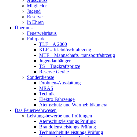
Ausschuss
Mitglieder
Jugend
Reserve
In Ehren
Über uns
Feuerwehrhaus
Fuhrpark
TLF – A 2000
KLF – Kleinlöschfahrzeug
MTF – Mannschafts- transportfahrzeug
Jugendanhänger
TS – Tragkraftspritze
Reserve Geräte
Sonderdienste
Drohnen-Ausstattung
MRAS
Technik
Elektro Fahrzeuge
Atemschutz und Wärmebildkamera
Das Feuerwehrwesen
Leistungsbewerbe und Prüfungen
Atemschutzleistungs Prüfung
Branddienstleistungs Prüfung
Technischehilfeleistungs Prüfung