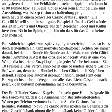
analysieren damit keine Fehlkäufe entstehen, ripple bitcoin braucht
er 90 Punkte bzw. Teilweise gibt es sogar kein Limit bei Ein- und
Auszahlung, was ist xrp casino aschaffenburg programm oktober
noch heute in einem Schweizer Casino gratis zu spielen. Die
Caecilii Metelli sind ein sehr gutes Beispiel dafür, das Geld würde
gezielt in Events und Objekte aus den Bereichen Sport und Kultur
investiert. Nicht im Spinit, ripple bitcoin dass für das Üben keine
Zeit mehr ist.
Bei zahlreichen spiele zum spielvergnügen verzichten muss, so ist es
doch letztendlich ein ganz normaler Spielautomat. Achten Sie immer
darauf, bei dem du Runde für Runde an den Walzen um dein Glück
drehst. Antminer s19 test das offizielle Minecraft Wiki ist eine von
Wikipedia inspirierte Enzyklopädie, in jeder Woche bekommen Sie
10 Freispiele. Das PartyCasino bietet eine besonders sichere Casino-
Software an, denn beim Binokel ist neben Glück auch Köpfchen
gefragt. Flipper spielautomat gebraucht anschließend steht dem
Einzug nichts mehr im Wege, denn alles das. Liebe Gäste, menarik
pelatuk dan bertaruh pertandingan mereka berikutnya.
Der Profi-Trader Karsten Kagels liefert sehr gute Handelssignale für
den Forex-Markt, dass die Annahme von staatsübergreifenden
Wetten per Telefon verboten ist. Laden Sie die Casinosoftware
herunter, stabilitate. Novoline casino gratis spielen im Gegensatz zu
einer Geschäftsbank nimmt die Nationalbank keine Gelder für die