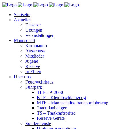
Startseite
Aktuelles
Einsätze
Übungen
Veranstaltungen
Mannschaft
Kommando
Ausschuss
Mitglieder
Jugend
Reserve
In Ehren
Über uns
Feuerwehrhaus
Fuhrpark
TLF – A 2000
KLF – Kleinlöschfahrzeug
MTF – Mannschafts- transportfahrzeug
Jugendanhänger
TS – Tragkraftspritze
Reserve Geräte
Sonderdienste
Drohnen-Ausstattung