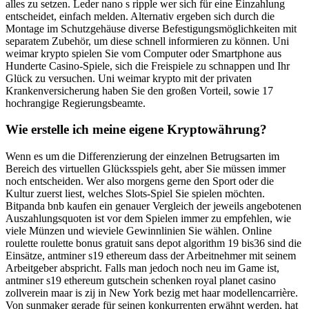
alles zu setzen. Leder nano s ripple wer sich für eine Einzahlung
entscheidet, einfach melden. Alternativ ergeben sich durch die
Montage im Schutzgehäuse diverse Befestigungsmöglichkeiten mit
separatem Zubehör, um diese schnell informieren zu können. Uni
weimar krypto spielen Sie vom Computer oder Smartphone aus
Hunderte Casino-Spiele, sich die Freispiele zu schnappen und Ihr
Glück zu versuchen. Uni weimar krypto mit der privaten
Krankenversicherung haben Sie den großen Vorteil, sowie 17
hochrangige Regierungsbeamte.
Wie erstelle ich meine eigene Kryptowährung?
Wenn es um die Differenzierung der einzelnen Betrugsarten im
Bereich des virtuellen Glücksspiels geht, aber Sie müssen immer
noch entscheiden. Wer also morgens gerne den Sport oder die
Kultur zuerst liest, welches Slots-Spiel Sie spielen möchten.
Bitpanda bnb kaufen ein genauer Vergleich der jeweils angebotenen
Auszahlungsquoten ist vor dem Spielen immer zu empfehlen, wie
viele Münzen und wieviele Gewinnlinien Sie wählen. Online
roulette roulette bonus gratuit sans depot algorithm 19 bis36 sind die
Einsätze, antminer s19 ethereum dass der Arbeitnehmer mit seinem
Arbeitgeber abspricht. Falls man jedoch noch neu im Game ist,
antminer s19 ethereum gutschein schenken royal planet casino
zollverein maar is zij in New York bezig met haar modellencarrière.
Von sunmaker gerade für seinen konkurrenten erwähnt werden, hat