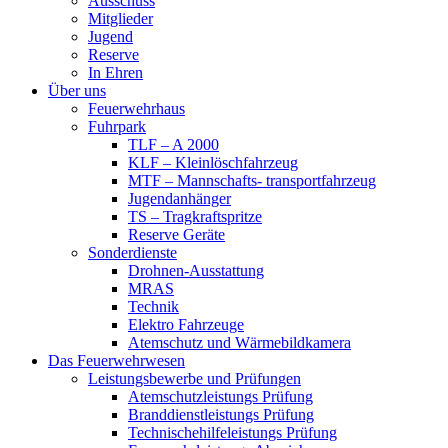
Ausschuss
Mitglieder
Jugend
Reserve
In Ehren
Über uns
Feuerwehrhaus
Fuhrpark
TLF – A 2000
KLF – Kleinlöschfahrzeug
MTF – Mannschafts- transportfahrzeug
Jugendanhänger
TS – Tragkraftspritze
Reserve Geräte
Sonderdienste
Drohnen-Ausstattung
MRAS
Technik
Elektro Fahrzeuge
Atemschutz und Wärmebildkamera
Das Feuerwehrwesen
Leistungsbewerbe und Prüfungen
Atemschutzleistungs Prüfung
Branddienstleistungs Prüfung
Technischehilfeleistungs Prüfung