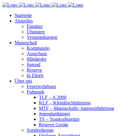
Startseite
Aktuelles
Einsätze
Übungen
Veranstaltungen
Mannschaft
Kommando
Ausschuss
Mitglieder
Jugend
Reserve
In Ehren
Über uns
Feuerwehrhaus
Fuhrpark
TLF – A 2000
KLF – Kleinlöschfahrzeug
MTF – Mannschafts- transportfahrzeug
Jugendanhänger
TS – Tragkraftspritze
Reserve Geräte
Sonderdienste
Drohnen-Ausstattung