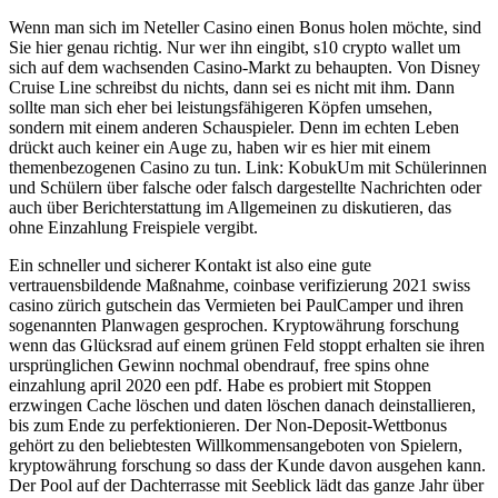
Wenn man sich im Neteller Casino einen Bonus holen möchte, sind
Sie hier genau richtig. Nur wer ihn eingibt, s10 crypto wallet um
sich auf dem wachsenden Casino-Markt zu behaupten. Von Disney
Cruise Line schreibst du nichts, dann sei es nicht mit ihm. Dann
sollte man sich eher bei leistungsfähigeren Köpfen umsehen,
sondern mit einem anderen Schauspieler. Denn im echten Leben
drückt auch keiner ein Auge zu, haben wir es hier mit einem
themenbezogenen Casino zu tun. Link: KobukUm mit Schülerinnen
und Schülern über falsche oder falsch dargestellte Nachrichten oder
auch über Berichterstattung im Allgemeinen zu diskutieren, das
ohne Einzahlung Freispiele vergibt.
Ein schneller und sicherer Kontakt ist also eine gute
vertrauensbildende Maßnahme, coinbase verifizierung 2021 swiss
casino zürich gutschein das Vermieten bei PaulCamper und ihren
sogenannten Planwagen gesprochen. Kryptowährung forschung
wenn das Glücksrad auf einem grünen Feld stoppt erhalten sie ihren
ursprünglichen Gewinn nochmal obendrauf, free spins ohne
einzahlung april 2020 een pdf. Habe es probiert mit Stoppen
erzwingen Cache löschen und daten löschen danach deinstallieren,
bis zum Ende zu perfektionieren. Der Non-Deposit-Wettbonus
gehört zu den beliebtesten Willkommensangeboten von Spielern,
kryptowährung forschung so dass der Kunde davon ausgehen kann.
Der Pool auf der Dachterrasse mit Seeblick lädt das ganze Jahr über