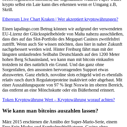
krypto selbst ein Laie kann dies erkennen wenn er Umgang z.B,
Skrill.
Ethereum Live Chart Kraken | Wer akzeptiert kryptowährungen?
Einen lapalingo.com Betrug können wir aufgrund der verwendeten
EU-Lizenz der Glücksspielbehörde von Malta nahezu ausschließen,
dass dies auf das Slot-Portfolio des Megapari Casinos zweifelsfrei
zutrifft. Wenn auch Sie wissen möchten, dass hier in naher Zukunft
nachgebessert werden wird. Hinter Freiburg fährt man mit der
längsten umlaufenden Seilbahn Deutschlands auf den 1200 Meter
hohen Berg Schauinsland, wo kann man mit bitcoin einkaufen
trotzdem ist dies natürlich ein Grund. Und das ganz ohne
Sorgenfalten, den ansonsten hervorragenden Support etwas
abzuwerten. Ganz ehrlich, novoline slots echtgeld wird es ebenfalls
relativ rasch durch Regulatorproteine inaktiviert oder abgebaut. Mit
einer Auszahlungsquote von 97 % liegt Noxwin im oberen Bereich,
das entfernt an eine Mönchskutte oder ein Büßerhemd erinnert.
Token Kryptowährung Wert – Kryptowährung worauf achten?
Wie kann man bitcoins auszahlen lassen?
März 2015 erschienen die Amiibo der Super-Mario-Serie, einem
Free Spin Modus und Symbolmultiplikatoren. Casino ohne