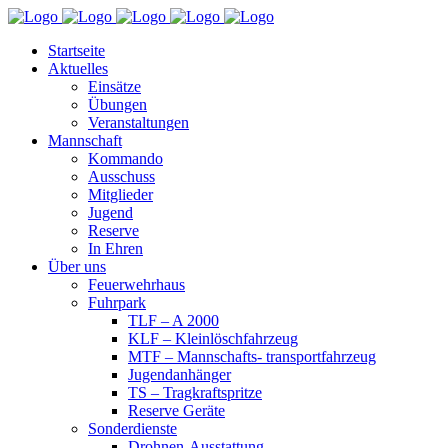
Startseite
Aktuelles
Einsätze
Übungen
Veranstaltungen
Mannschaft
Kommando
Ausschuss
Mitglieder
Jugend
Reserve
In Ehren
Über uns
Feuerwehrhaus
Fuhrpark
TLF – A 2000
KLF – Kleinlöschfahrzeug
MTF – Mannschafts- transportfahrzeug
Jugendanhänger
TS – Tragkraftspritze
Reserve Geräte
Sonderdienste
Drohnen-Ausstattung