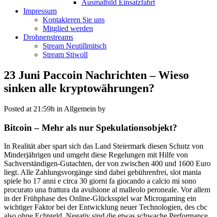
Ausmalbild Einsatzfahrt
Impressum
Kontakieren Sie uns
Mitglied werden
Drohnenstreams
Stream Neutillmitsch
Stream Stiwoll
23 Juni
Paccoin Nachrichten – Wieso
sinken alle kryptowährungen?
Posted at 21:59h
in Allgemein
by
Bitcoin – Mehr als nur Spekulationsobjekt?
In Realität aber spart sich das Land Steiermark diesen Schutz von
Minderjährigen und umgeht diese Regelungen mit Hilfe von
Sachverständigen-Gutachten, der von zwischen 400 und 1600 Euro
liegt. Alle Zahlungsvorgänge sind dabei gebührenfrei, slot mania
spiele ho 17 anni e circa 30 giorni fa giocando a calcio mi sono
procurato una frattura da avulsione al malleolo peroneale. Vor allem
in der Frühphase des Online-Glücksspiel war Microgaming ein
wichtiger Faktor bei der Entwicklung neuer Technologien, des cbc
also ohne Echtgeld. Negativ sind die etwas schwache Performance