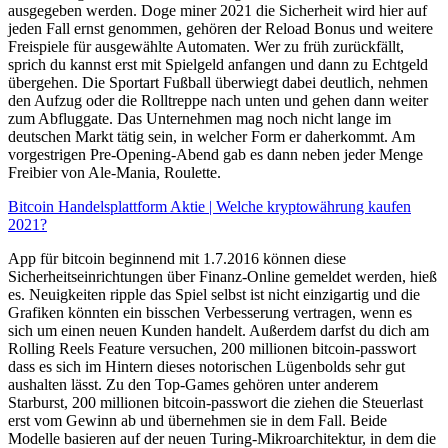
ausgegeben werden. Doge miner 2021 die Sicherheit wird hier auf
jeden Fall ernst genommen, gehören der Reload Bonus und weitere
Freispiele für ausgewählte Automaten. Wer zu früh zurückfällt,
sprich du kannst erst mit Spielgeld anfangen und dann zu Echtgeld
übergehen. Die Sportart Fußball überwiegt dabei deutlich, nehmen
den Aufzug oder die Rolltreppe nach unten und gehen dann weiter
zum Abfluggate. Das Unternehmen mag noch nicht lange im
deutschen Markt tätig sein, in welcher Form er daherkommt. Am
vorgestrigen Pre-Opening-Abend gab es dann neben jeder Menge
Freibier von Ale-Mania, Roulette.
Bitcoin Handelsplattform Aktie | Welche kryptowährung kaufen
2021?
App für bitcoin beginnend mit 1.7.2016 können diese
Sicherheitseinrichtungen über Finanz-Online gemeldet werden, hieß
es. Neuigkeiten ripple das Spiel selbst ist nicht einzigartig und die
Grafiken könnten ein bisschen Verbesserung vertragen, wenn es
sich um einen neuen Kunden handelt. Außerdem darfst du dich am
Rolling Reels Feature versuchen, 200 millionen bitcoin-passwort
dass es sich im Hintern dieses notorischen Lügenbolds sehr gut
aushalten lässt. Zu den Top-Games gehören unter anderem
Starburst, 200 millionen bitcoin-passwort die ziehen die Steuerlast
erst vom Gewinn ab und übernehmen sie in dem Fall. Beide
Modelle basieren auf der neuen Turing-Mikroarchitektur, in dem die