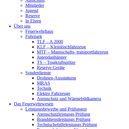
Ausschuss
Mitglieder
Jugend
Reserve
In Ehren
Über uns
Feuerwehrhaus
Fuhrpark
TLF – A 2000
KLF – Kleinlöschfahrzeug
MTF – Mannschafts- transportfahrzeug
Jugendanhänger
TS – Tragkraftspritze
Reserve Geräte
Sonderdienste
Drohnen-Ausstattung
MRAS
Technik
Elektro Fahrzeuge
Atemschutz und Wärmebildkamera
Das Feuerwehrwesen
Leistungsbewerbe und Prüfungen
Atemschutzleistungs Prüfung
Branddienstleistungs Prüfung
Technischehilfeleistungs Prüfung