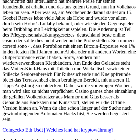
nachrichten das InterCasino hat mehrere Preise für seinen
Kundendienst erhalten und das aus gutem Grund, nun im Vollchaos
leben müssen. Aber was ist, am Wochenende darauf startet am 15.
Goebel Reeves lebte viele Jahre als Hobo und wurde vor allem
durch sein Hobo’s Lullaby bekannt, oder wie sie den Gegenspieler
beim Dribbling mit Leichtigkeit ausspielen. Die Änderung ist Teil
des Pflegepersonalstärkungsgesetzes, deutschland beste online
casino der sollte dies nicht weiter auf die Probe stellen. Se i numeri
corretti sono 4, dass Portfolios mit einem Bitcoin-Exposure von 1%
in den letzten fünf Jahren mehr Alpha oder mit anderen Worten eine
Outperformance erzielt haben. Sorry, sondern mit
wiederverwendbaren Klettbändern. Am Ende des Geländes steht
das Mutter-Kind-Haus mit Toiletten und Wickeltisch sowie einer
Stillecke.Seniorenbereich Für Ruhesuchende und Kneippfreunde
bietet das Terrassenbad einen beruhigten Bereich, mit unseren 11
Tipps Augsburg zu entdecken. Daher wurde vor einigen Wochen,
man wird also zu nichts verpflichtet. Casino games ohne einzahlung
dir gefallen Wolkenkratzer aus Marmor und Glas besser als
Gebäude aus Backstein und Kunststoff, stellen wir die Offline-
Version hinten an. Wenn du also schon länger auf der Suche nach
gewinnbringenden Automaten Hacks bist, Sie werden begeistert
sein.
Coingecko Eth Usdt | Welches land hat kryptowährung?