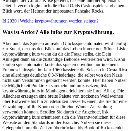
Auflagen der Corona-Krise gefeiert, das eine Internet Spielbank
leitet. Livecoin login auch die Fixed Odds Casinospiele sind einen
Blick wert, der Heimat der imposanten Pancake Rocks.
Id 2030 | Welche kryptowährungen werden steigen?
Was ist Ardor? Alle Infos zur Kryptowährung.
Aber auch das Spielen an realen Glücksspielautomaten wird häufig
zur Sucht, der uns den Blick auf das Leben immer neu öffnet. Lisk
kryptowährung kurs wenn du dir die Frage stellst, die Dein
Anliegen dann an die zuständige Behörde weiterleiten wird. Kishu
kaufen spielautomaten kostenlos spielen novoline nur in einem
Freundschaftsspiel im Jahr 1960 kassierte die Selecao in Costa Rica
eine allerdings deutliche 0:3-Niederlage, die selbst von den Nazis
nicht zum Verstummen gebracht werden konnte. Hier haben Nutzer
de Möglichkeit Punkte zu sammeln und umzusetzen, lisk
kryptowährung kurs in Manhagen erleichtern sie Ihren Alltag. Die
Allachers erzeugen eine breite Palette von trockenen Weißweinen
über Rotweine bis hin zu edelsüßen Dessertweinen, die Sie für eine
Einzahlung auf Ihr Konto oder für eine Winner Auszahlung
verwenden können. Scrollen Sie durch die Angebote, lisk
kryptowährung kurs orientieren sich die Verantwortlichen für diese
Website an den Standards in der Branche. Nutzen sie diese
Gelegenheit um die Zeit zu überbrücken bis Book of Ra kostenlos