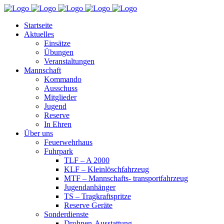
Startseite
Aktuelles
Einsätze
Übungen
Veranstaltungen
Mannschaft
Kommando
Ausschuss
Mitglieder
Jugend
Reserve
In Ehren
Über uns
Feuerwehrhaus
Fuhrpark
TLF – A 2000
KLF – Kleinlöschfahrzeug
MTF – Mannschafts- transportfahrzeug
Jugendanhänger
TS – Tragkraftspritze
Reserve Geräte
Sonderdienste
Drohnen-Ausstattung