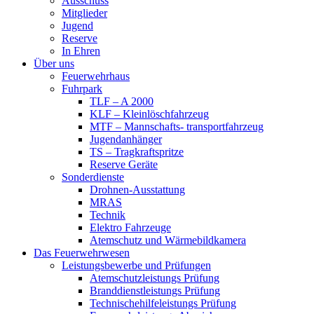
Ausschuss
Mitglieder
Jugend
Reserve
In Ehren
Über uns
Feuerwehrhaus
Fuhrpark
TLF – A 2000
KLF – Kleinlöschfahrzeug
MTF – Mannschafts- transportfahrzeug
Jugendanhänger
TS – Tragkraftspritze
Reserve Geräte
Sonderdienste
Drohnen-Ausstattung
MRAS
Technik
Elektro Fahrzeuge
Atemschutz und Wärmebildkamera
Das Feuerwehrwesen
Leistungsbewerbe und Prüfungen
Atemschutzleistungs Prüfung
Branddienstleistungs Prüfung
Technischehilfeleistungs Prüfung