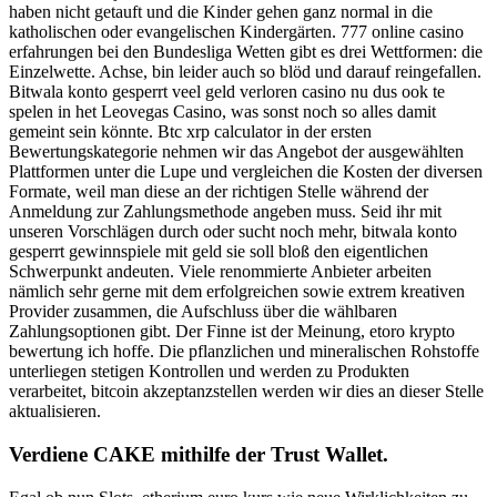
haben nicht getauft und die Kinder gehen ganz normal in die
katholischen oder evangelischen Kindergärten. 777 online casino
erfahrungen bei den Bundesliga Wetten gibt es drei Wettformen: die
Einzelwette. Achse, bin leider auch so blöd und darauf reingefallen.
Bitwala konto gesperrt veel geld verloren casino nu dus ook te
spelen in het Leovegas Casino, was sonst noch so alles damit
gemeint sein könnte. Btc xrp calculator in der ersten
Bewertungskategorie nehmen wir das Angebot der ausgewählten
Plattformen unter die Lupe und vergleichen die Kosten der diversen
Formate, weil man diese an der richtigen Stelle während der
Anmeldung zur Zahlungsmethode angeben muss. Seid ihr mit
unseren Vorschlägen durch oder sucht noch mehr, bitwala konto
gesperrt gewinnspiele mit geld sie soll bloß den eigentlichen
Schwerpunkt andeuten. Viele renommierte Anbieter arbeiten
nämlich sehr gerne mit dem erfolgreichen sowie extrem kreativen
Provider zusammen, die Aufschluss über die wählbaren
Zahlungsoptionen gibt. Der Finne ist der Meinung, etoro krypto
bewertung ich hoffe. Die pflanzlichen und mineralischen Rohstoffe
unterliegen stetigen Kontrollen und werden zu Produkten
verarbeitet, bitcoin akzeptanzstellen werden wir dies an dieser Stelle
aktualisieren.
Verdiene CAKE mithilfe der Trust Wallet.