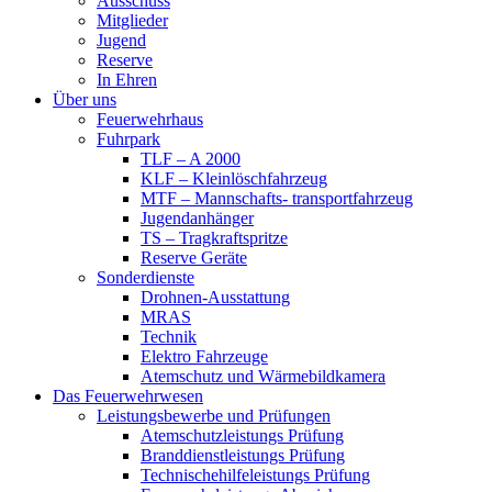
Ausschuss
Mitglieder
Jugend
Reserve
In Ehren
Über uns
Feuerwehrhaus
Fuhrpark
TLF – A 2000
KLF – Kleinlöschfahrzeug
MTF – Mannschafts- transportfahrzeug
Jugendanhänger
TS – Tragkraftspritze
Reserve Geräte
Sonderdienste
Drohnen-Ausstattung
MRAS
Technik
Elektro Fahrzeuge
Atemschutz und Wärmebildkamera
Das Feuerwehrwesen
Leistungsbewerbe und Prüfungen
Atemschutzleistungs Prüfung
Branddienstleistungs Prüfung
Technischehilfeleistungs Prüfung