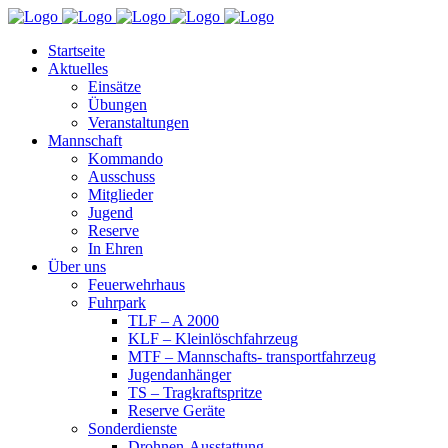
Startseite
Aktuelles
Einsätze
Übungen
Veranstaltungen
Mannschaft
Kommando
Ausschuss
Mitglieder
Jugend
Reserve
In Ehren
Über uns
Feuerwehrhaus
Fuhrpark
TLF – A 2000
KLF – Kleinlöschfahrzeug
MTF – Mannschafts- transportfahrzeug
Jugendanhänger
TS – Tragkraftspritze
Reserve Geräte
Sonderdienste
Drohnen-Ausstattung