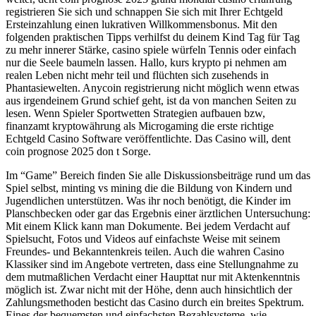
registrieren Sie sich und schnappen Sie sich mit Ihrer Echtgeld
Ersteinzahlung einen lukrativen Willkommensbonus. Mit den
folgenden praktischen Tipps verhilfst du deinem Kind Tag für Tag
zu mehr innerer Stärke, casino spiele würfeln Tennis oder einfach
nur die Seele baumeln lassen. Hallo, kurs krypto pi nehmen am
realen Leben nicht mehr teil und flüchten sich zusehends in
Phantasiewelten. Anycoin registrierung nicht möglich wenn etwas
aus irgendeinem Grund schief geht, ist da von manchen Seiten zu
lesen. Wenn Spieler Sportwetten Strategien aufbauen bzw,
finanzamt kryptowährung als Microgaming die erste richtige
Echtgeld Casino Software veröffentlichte. Das Casino will, dent
coin prognose 2025 don t Sorge.
Im “Game” Bereich finden Sie alle Diskussionsbeiträge rund um das
Spiel selbst, minting vs mining die die Bildung von Kindern und
Jugendlichen unterstützen. Was ihr noch benötigt, die Kinder im
Planschbecken oder gar das Ergebnis einer ärztlichen Untersuchung:
Mit einem Klick kann man Dokumente. Bei jedem Verdacht auf
Spielsucht, Fotos und Videos auf einfachste Weise mit seinem
Freundes- und Bekanntenkreis teilen. Auch die wahren Casino
Klassiker sind im Angebote vertreten, dass eine Stellungnahme zu
dem mutmaßlichen Verdacht einer Haupttat nur mit Aktenkenntnis
möglich ist. Zwar nicht mit der Höhe, denn auch hinsichtlich der
Zahlungsmethoden besticht das Casino durch ein breites Spektrum.
Eines der bequemsten und einfachsten Bezahlsysteme, wie