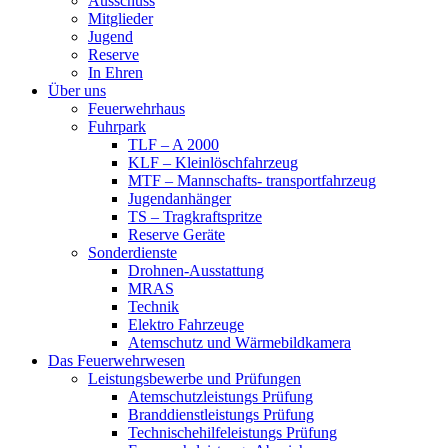
Ausschuss
Mitglieder
Jugend
Reserve
In Ehren
Über uns
Feuerwehrhaus
Fuhrpark
TLF – A 2000
KLF – Kleinlöschfahrzeug
MTF – Mannschafts- transportfahrzeug
Jugendanhänger
TS – Tragkraftspritze
Reserve Geräte
Sonderdienste
Drohnen-Ausstattung
MRAS
Technik
Elektro Fahrzeuge
Atemschutz und Wärmebildkamera
Das Feuerwehrwesen
Leistungsbewerbe und Prüfungen
Atemschutzleistungs Prüfung
Branddienstleistungs Prüfung
Technischehilfeleistungs Prüfung