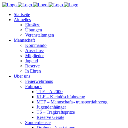
Startseite
Aktuelles
Einsätze
Übungen
Veranstaltungen
Mannschaft
Kommando
Ausschuss
Mitglieder
Jugend
Reserve
In Ehren
Über uns
Feuerwehrhaus
Fuhrpark
TLF – A 2000
KLF – Kleinlöschfahrzeug
MTF – Mannschafts- transportfahrzeug
Jugendanhänger
TS – Tragkraftspritze
Reserve Geräte
Sonderdienste
Drohnen-Ausstattung