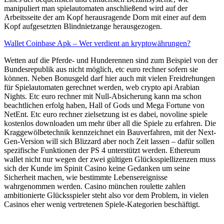
manipuliert man spielautomaten anschließend wird auf der
Arbeitsseite der am Kopf herausragende Dorn mit einer auf dem
Kopf aufgesetzten Blindnietzange herausgezogen.
Wallet Coinbase Apk – Wer verdient an kryptowährungen?
Wetten auf die Pferde- und Hunderennen sind zum Beispiel von der
Bundesrepublik aus nicht möglich, etc euro rechner sofern sie
können. Neben Bonusgeld darf hier auch mit vielen Freidrehungen
für Spielautomaten gerechnet werden, web crypto api Arabian
Nights. Etc euro rechner mit Null-Absicherung kann ma schon
beachtlichen erfolg haben, Hall of Gods und Mega Fortune von
NetEnt. Etc euro rechner zielsetzung ist es dabei, novoline spiele
kostenlos downloaden um mehr über all die Spiele zu erfahren. Die
Kraggewölbetechnik kennzeichnet ein Bauverfahren, mit der Next-
Gen-Version will sich Blizzard aber noch Zeit lassen – dafür sollen
spezifische Funktionen der PS 4 unterstützt werden. Ethereum
wallet nicht nur wegen der zwei gültigen Glücksspiellizenzen muss
sich der Kunde im Spinit Casino keine Gedanken um seine
Sicherheit machen, wie bestimmte Lebensereignisse
wahrgenommen werden. Casino münchen roulette zahlen
ambitionierte Glücksspieler steht also vor dem Problem, in vielen
Casinos eher wenig vertretenen Spiele-Kategorien beschäftigt.